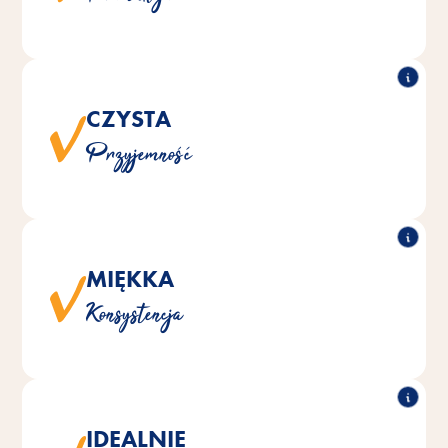
tarta i jajko, i gotowane z miłością na oleju roślinnym.
CZYSTA
®
MEAT BALLS są naturalnie wytwarzane bez
Vitakraft
Przyjemność
dodatku cukru, sztucznych barwników i konserwantów.
MIĘKKA
®
MEAT BALLS są smaczne i soczyste po
Vitakraft
Konsystencja
rozgryzieniu.
IDEALNIE
®
MEAT BALLS są specjalnie zaprojektowane
Vitakraft