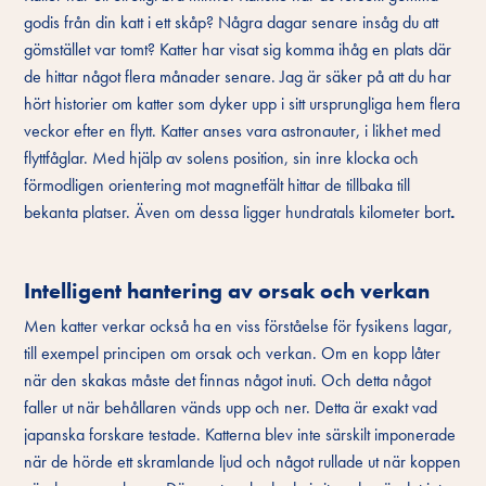
godis från din katt i ett skåp? Några dagar senare insåg du att
gömstället var tomt? Katter har visat sig komma ihåg en plats där
de hittar något flera månader senare. Jag är säker på att du har
hört historier om katter som dyker upp i sitt ursprungliga hem flera
veckor efter en flytt. Katter anses vara astronauter, i likhet med
flyttfåglar. Med hjälp av solens position, sin inre klocka och
förmodligen orientering mot magnetfält hittar de tillbaka till
bekanta platser. Även om dessa ligger hundratals kilometer bort
.
Intelligent hantering av orsak och verkan
Men katter verkar också ha en viss förståelse för fysikens lagar,
till exempel principen om orsak och verkan. Om en kopp låter
när den skakas måste det finnas något inuti. Och detta något
faller ut när behållaren vänds upp och ner. Detta är exakt vad
japanska forskare testade. Katterna blev inte särskilt imponerade
när de hörde ett skramlande ljud och något rullade ut när koppen