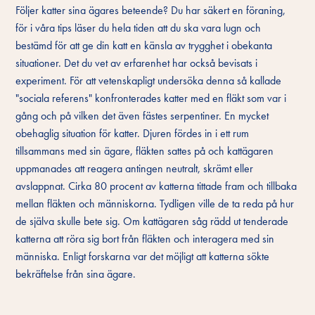
Följer katter sina ägares beteende? Du har säkert en föraning,
för i våra tips läser du hela tiden att du ska vara lugn och
bestämd för att ge din katt en känsla av trygghet i obekanta
situationer. Det du vet av erfarenhet har också bevisats i
experiment. För att vetenskapligt undersöka denna så kallade
"sociala referens" konfronterades katter med en fläkt som var i
gång och på vilken det även fästes serpentiner. En mycket
obehaglig situation för katter. Djuren fördes in i ett rum
tillsammans med sin ägare, fläkten sattes på och kattägaren
uppmanades att reagera antingen neutralt, skrämt eller
avslappnat. Cirka 80 procent av katterna tittade fram och tillbaka
mellan fläkten och människorna. Tydligen ville de ta reda på hur
de själva skulle bete sig. Om kattägaren såg rädd ut tenderade
katterna att röra sig bort från fläkten och interagera med sin
människa. Enligt forskarna var det möjligt att katterna sökte
bekräftelse från sina ägare.