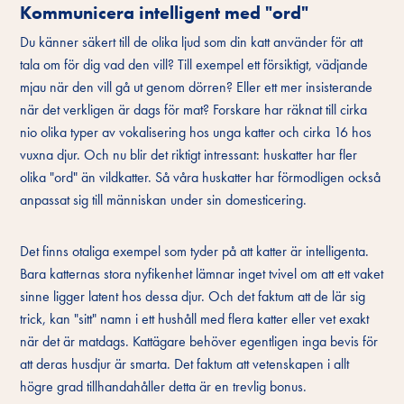
Kommunicera intelligent med "ord"
Du känner säkert till de olika ljud som din katt använder för att
tala om för dig vad den vill? Till exempel ett försiktigt, vädjande
mjau när den vill gå ut genom dörren? Eller ett mer insisterande
när det verkligen är dags för mat? Forskare har räknat till cirka
nio olika typer av vokalisering hos unga katter och cirka 16 hos
vuxna djur. Och nu blir det riktigt intressant: huskatter har fler
olika "ord" än vildkatter. Så våra huskatter har förmodligen också
anpassat sig till människan under sin domesticering.
Det finns otaliga exempel som tyder på att katter är intelligenta.
Bara katternas stora nyfikenhet lämnar inget tvivel om att ett vaket
sinne ligger latent hos dessa djur. Och det faktum att de lär sig
trick, kan "sitt" namn i ett hushåll med flera katter eller vet exakt
när det är matdags. Kattägare behöver egentligen inga bevis för
att deras husdjur är smarta. Det faktum att vetenskapen i allt
högre grad tillhandahåller detta är en trevlig bonus.