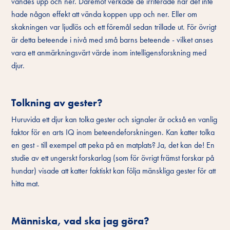
vändes upp och ner. Däremot verkade de irriterade när det inte
hade någon effekt att vända koppen upp och ner. Eller om
skakningen var ljudlös och ett föremål sedan trillade ut. För övrigt
är detta beteende i nivå med små barns beteende - vilket anses
vara ett anmärkningsvärt värde inom intelligensforskning med
djur.
Tolkning av gester?
Huruvida ett djur kan tolka gester och signaler är också en vanlig
faktor för en arts IQ inom beteendeforskningen. Kan katter tolka
en gest - till exempel att peka på en matplats? Ja, det kan de! En
studie av ett ungerskt forskarlag (som för övrigt främst forskar på
hundar) visade att katter faktiskt kan följa mänskliga gester för att
hitta mat.
Människa, vad ska jag göra?