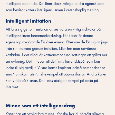
intelligent beteende. Det finns dock många andra egenskaper
som bevisar katters intelligens. Även i vetenskaplig mening.
Intelligent imitation
Att lära sig genom imitation anses vara en viktig indikator på
intelligens inom beteendeforskning. För katter är denna
egenskap avgörande för överlevnad. Eftersom de lär sig att jaga
från sin mamma genom imitation. Eller hur man använder
kattlådan. I det vilda lär kattmammor sina kattungar att gräva ner
sin avföring. Det innebär att det finns färre luktspår som kan
locka till sig rovdjur. Vuxna katter kopierar också beteendet hos
sina "rumskamrater". Till exempel att öppna dörrar. Andra katter
kan vrida på kranar. Det finns otaliga exempel på detta på
Internet.
Minne som ett intelligensdrag
Katter har ett otroligt bra minne. Kanske har du försökt gömma