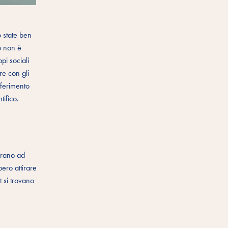
o state ben
to non è
pi sociali
re con gli
iferimento
tifico.
arano ad
bero attirare
t si trovano