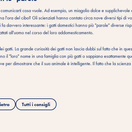
er comunicarti cosa vuole. Ad esempio, un miagolio dolce e supplichevol
na l'ora del cibo? Gli scienziati hanno contato circa nove diversi tipi di v
i fa davvero interessante: i gatti domestici hanno più "parole" diverse rispe
adattati all'uomo nel corso del loro addomesticamento.
gatti. La grande curiosità dei gatti non lascia dubbi sul fatto che in quest
cano il "loro" nome in una famiglia con più gatti o sappiano esattamente q
 per dimostrare che il suo animale è intelligente. Il fatto che la scienza 
ietro
Tutti i consigli