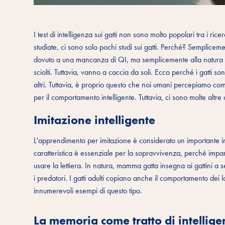
I test di intelligenza sui gatti non sono molto popolari tra i ri
studiate, ci sono solo pochi studi sui gatti. Perché? Semplicem
dovuto a una mancanza di QI, ma semplicemente alla natura dei
sciolti. Tuttavia, vanno a caccia da soli. Ecco perché i gatti 
altri. Tuttavia, è proprio questo che noi umani percepiamo com
per il comportamento intelligente. Tuttavia, ci sono molte altre 
Imitazione intelligente
L'apprendimento per imitazione è considerato un importante ind
caratteristica è essenziale per la sopravvivenza, perché im
usare la lettiera. In natura, mamma gatta insegna ai gattini a s
i predatori. I gatti adulti copiano anche il comportamento dei lo
innumerevoli esempi di questo tipo.
La memoria come tratto di intellig