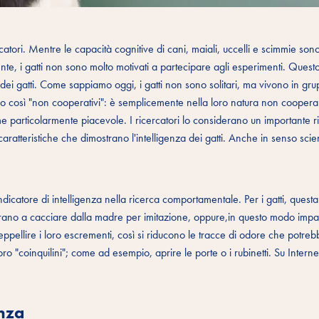
cercatori. Mentre le capacità cognitive di cani, maiali, uccelli e scimmie son
ente, i gatti non sono molto motivati a partecipare agli esperimenti. Ques
 gatti. Come sappiamo oggi, i gatti non sono solitari, ma vivono in grup
sono così "non cooperativi": è semplicemente nella loro natura non coopera
e particolarmente piacevole. I ricercatori lo considerano un importante r
caratteristiche che dimostrano l'intelligenza dei gatti. Anche in senso scien
icatore di intelligenza nella ricerca comportamentale. Per i gatti, questa
parano a cacciare dalla madre per imitazione, oppure,in questo modo imp
eppellire i loro escrementi, così si riducono le tracce di odore che potreb
ro "coinquilini"; come ad esempio, aprire le porte o i rubinetti. Su Interne
enza