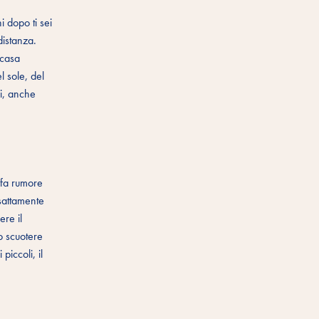
 dopo ti sei
distanza.
 casa
l sole, del
ri, anche
 fa rumore
sattamente
ere il
lo scuotere
iccoli, il