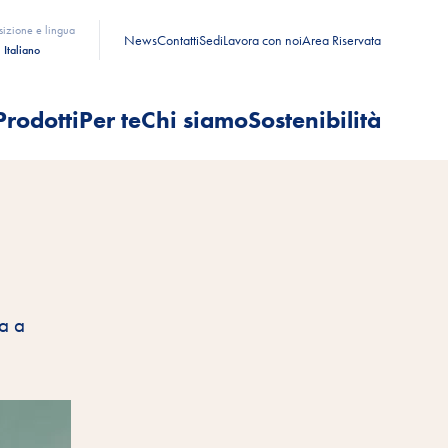
sizione e lingua
News
Contatti
Sedi
Lavora con noi
Area Riservata
Italiano
Prodotti
Per te
Chi siamo
Sostenibilità
za a