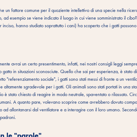
he un fattore comune per il quoziente intellettivo di una specie nella ricer
, ad esempio se viene indicato il luogo in cui viene somministrato il cibo
 inciso, hanno studiato soprattutto i cani) ha scoperto che i gatti possono
ente avrai un certo presentimento, infatti, nei nostri consigli leggi semp
 gatto in situazioni sconosciute. Quello che sai per esperienza, è stato d
to "referenziamento sociale", i gatti sono stati messi di fronte a un ventil
ne altamente sgradevole per i gatti. Gli animali sono stati portati in una s
ario è stato chiesto di reagire in modo neutrale, spaventato o rilassato. Ci
sseri umani. A quanto pare, volevano scoprire come avrebbero dovuto compor
no ad allontanarsi dal ventilatore e a interagire con il loro umano. Second
o padroni.
n le "parole"