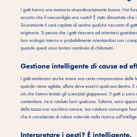
I gatti hanno una memoria straordinariamente buona. Hai fors
accorto che il nascondiglio era vuoto? È stato dimostrato che 
Sicuramente ti sarà capitato di sentire qualche racconto di gat
originaria. Si pensa che i gatti riescano ad orientarsi guardand
loro orologio interno e probabilmente orientandosi con i campi
quando questi sono lontani centinaia di chilometri.
Gestione intelligente di cause ed eff
I gatti sembrano anche avere una certa comprensione delle legg
quando viene agitata, allora deve esserci qualcosa dentro. E
ciò che hanno testato gli scienziati giapponesi. II gatti si son
contenitore, ne è rotolato fuori qualcosa. Tuttavia, sono appar
della tazza non suscitava rumore, ma rotolava comunque fuori
che è considerato di valore notevole nella ricerca sull'intellig
Interpretare i gesti? È intelligente.