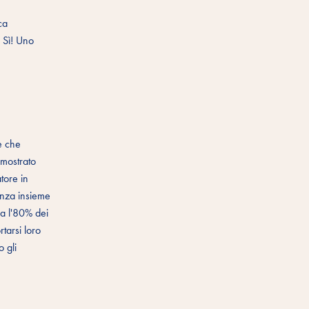
ca
? Sì! Uno
re che
imostrato
atore in
tanza insieme
rca l'80% dei
tarsi loro
o gli