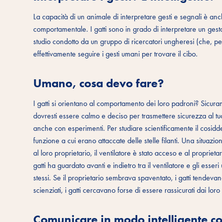
La capacità di un animale di interpretare gesti e segnali è anc
comportamentale. I gatti sono in grado di interpretare un gesto
studio condotto da un gruppo di ricercatori ungheresi (che, per
effettivamente seguire i gesti umani per trovare il cibo.
Umano, cosa devo fare?
I gatti si orientano al comportamento dei loro padroni? Sicuram
dovresti essere calmo e deciso per trasmettere sicurezza al tuo
anche con esperimenti. Per studiare scientificamente il cosiddet
funzione a cui erano attaccate delle stelle filanti. Una situazio
al loro proprietario, il ventilatore è stato acceso e al propriet
gatti ha guardato avanti e indietro tra il ventilatore e gli e
stessi. Se il proprietario sembrava spaventato, i gatti tendeva
scienziati, i gatti cercavano forse di essere rassicurati dai lor
Comunicare in modo intelligente co