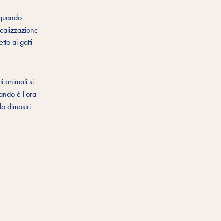
e quando
ocalizzazione
tto ai gatti
i animali si
uando è l'ora
lo dimostri