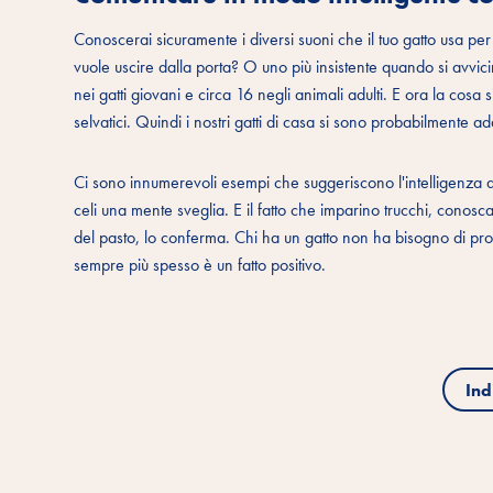
Conoscerai sicuramente i diversi suoni che il tuo gatto usa p
vuole uscire dalla porta? O uno più insistente quando si avvici
nei gatti giovani e circa 16 negli animali adulti. E ora la cosa s
selvatici. Quindi i nostri gatti di casa si sono probabilmente 
Ci sono innumerevoli esempi che suggeriscono l'intelligenza dei 
celi una mente sveglia. E il fatto che imparino trucchi, conos
del pasto, lo conferma. Chi ha un gatto non ha bisogno di prove
sempre più spesso è un fatto positivo.
Ind