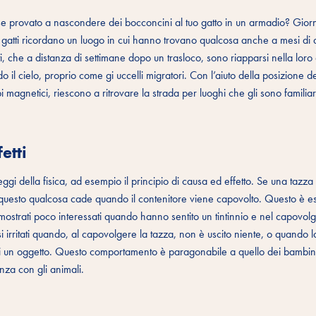
e provato a nascondere dei bocconcini al tuo gatto in un armadio? Giorni
i gatti ricordano un luogo in cui hanno trovano qualcosa anche a mesi di 
ti, che a distanza di settimane dopo un trasloco, sono riapparsi nella loro
o il cielo, proprio come gi uccelli migratori. Con l’aiuto della posizione de
 magnetici, riescono a ritrovare la strada per luoghi che gli sono familia
etti
i della fisica, ad esempio il principio di causa ed effetto. Se una tazza
 questo qualcosa cade quando il contenitore viene capovolto. Questo è e
o mostrati poco interessati quando hanno sentito un tintinnio e nel capovolg
si irritati quando, al capovolgere la tazza, non è uscito niente, o quando 
 un oggetto. Questo comportamento è paragonabile a quello dei bambini p
enza con gli animali.