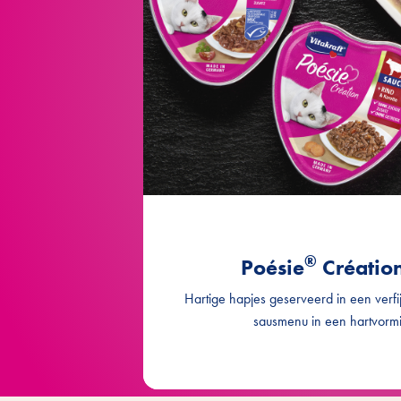
Création met koolvis, 
Création met kalfsvle
Création met 
Création Multipack met kip, kalkoe
®
Poésie
Création
Hartige hapjes geserveerd in een verfij
sausmenu in een hartvormi