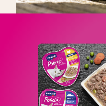
Création 
Het assortiment omv
Création met kip
Création met kalkoe
Création met rundv