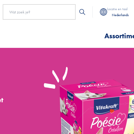
Locatie en taal
Nederlands
Assortim
et