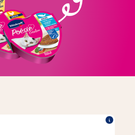
ke saus of delicate gelei zijn kant-en-klaar verpakt in een