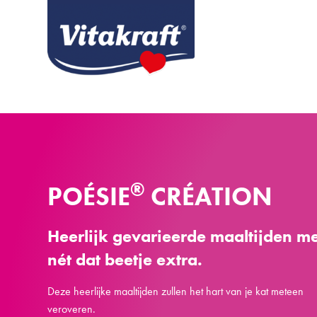
®
POÉSIE
CRÉATION
Heerlijk gevarieerde maaltijden m
nét dat beetje extra.
Deze heerlijke maaltijden zullen het hart van je kat meteen
veroveren.