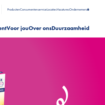
Producten
Consumentenservice
Locaties
Vacatures
Ondernemers
ent
Voor jou
Over ons
Duurzaamheid