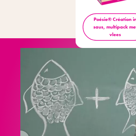
Poésie® Création i
Poésie® Création in
saus, multipack me
gelei, multipack
vlees