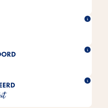
hartvormig kuipje.
®
®
temd op de voedingsbehoeften van
Poésie
Alle Vitakraft
jouw kat.
OORD
nten worden bereid met natuurlijke ingrediënten, zonder
nstmatige kleurstoffen of conserveringsmiddelen.
CEERD
tsluitend MSC-gecertificeerde vis uit duurzame visserijen
it
gebruikt.