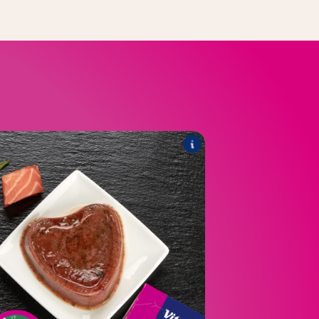
®
réation in gelei
Poésie
ssortiment omvat de volgende producten:
®
Création met zalm & spinazie
Poésie
®
n met wild in cranberrygelei
Poésie
®
met de varianten zalm & wild
Poésie