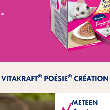
sse
van
®
®
VITAKRAFT
POÉSIE
CRÉATION
METEEN
Deze verfijnde menu's in heerlij