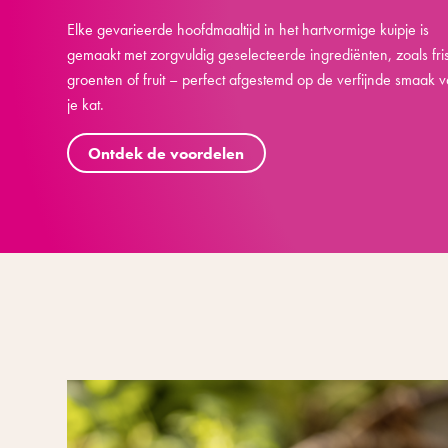
Elke gevarieerde hoofdmaaltijd in het hartvormige kuipje is
gemaakt met zorgvuldig geselecteerde ingrediënten, zoals fri
groenten of fruit – perfect afgestemd op de verfijnde smaak 
je kat.
Ontdek de voordelen