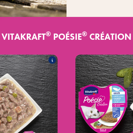
®
®
VITAKRAFT
POÉSIE
CRÉATION
®
in saus
Poésie
C
at de volgende producten:
Het a
®
 & tuingroenten
Poésie
®
n in kaassaus
Poésie
Créatio
®
lees & wortel
Poésie
Création Multipack 
®