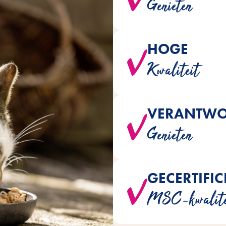
Genieten
HOGE
-varianten zijn perfect afges
Kwaliteit
VERANTW
Alle Vitakraft® Poésie®-varia
Genieten
toegevoegde suikers, ku
GECERTIFI
Voor alle visvarianten wordt ui
MSC-kwalite