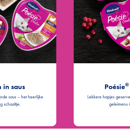
pasta & tomaat
Poésie
®
es in kaassaus
Poésie
®
kip & kalkoen
Poésie
®
n & rundvlees
Poésie
®
 in saus
Poésie
nde saus – het heerlijke
Lekkere hapjes geserveer
g schaaltje.
geleimenu i