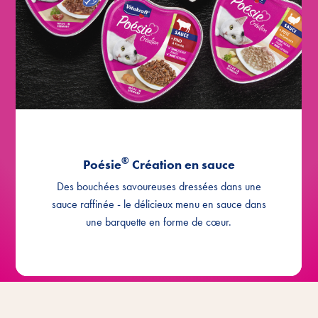
fromage
®
Création avec Bœuf & Carotte
Poésie
®
Création avec Lieu noir & Pâtes et
Poésie
Tomate
®
Création avec Veau en sauce au
Poésie
fromage
®
®
Poésie
Création en sauce
Création avec Poulet & Dinde
Poésie
Des bouchées savoureuses dressées dans une
®
Création Multipack avec les
Poésie
sauce raffinée - le délicieux menu en sauce dans
variétés poulet, dinde et bœuf
une barquette en forme de cœur.