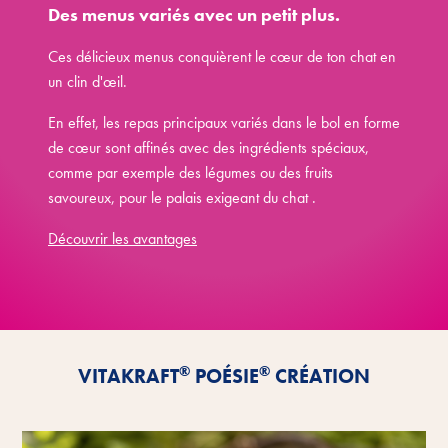
Des menus variés avec un petit plus.
Ces délicieux menus conquièrent le cœur de ton chat en
un clin d'œil.
En effet, les repas principaux variés dans le bol en forme
de cœur sont affinés avec des ingrédients spéciaux,
comme par exemple des légumes ou des fruits
savoureux, pour le palais exigeant du chat
.
Découvrir les avantages
®
®
VITAKRAFT
POÉSIE
CRÉATION