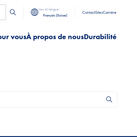
Lieu et langue
Contact
Sites
Carrière
Français (Suisse)
our vous
À propos de nous
Durabilité