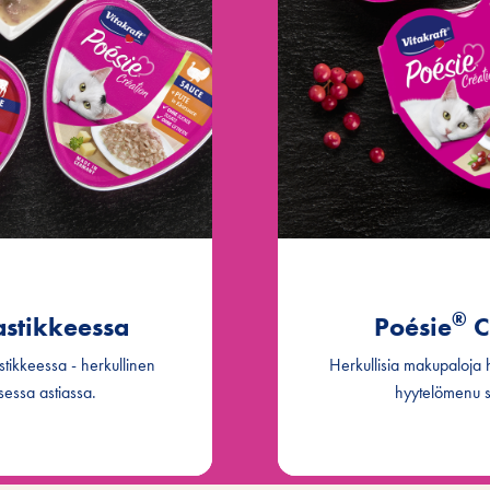
 ja tomaattia.
Poésie
®
tokastikkeessa
Poésie
®
kkunan kanssa
Poésie
®
aa, kalkkunaa
Poésie
ja naudanlihaa.
®
astikkeessa
Poésie
C
tikkeessa - herkullinen
Herkullisia makupaloja 
essa astiassa.
hyytelömenu 