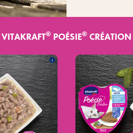
®
®
VITAKRAFT
POÉSIE
CRÉATION
®
kkeessa
Poésie
Créa
uuluvat seuraavat tuotteet:
®
nnesten kanssa.
Poésie
Cré
®
kastikkeessa.
Poésie
Création riis
®
kanan kanssa.
Poésie
Création mo
®