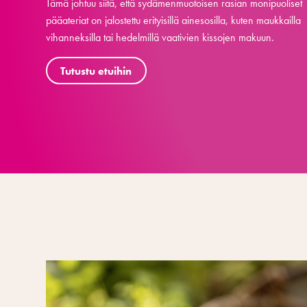
Tämä johtuu siitä, että sydämenmuotoisen rasian monipuoliset
pääateriat on jalostettu erityisillä ainesosilla, kuten maukkailla
vihanneksilla tai hedelmillä vaativien kissojen makuun.
Tutustu etuihin