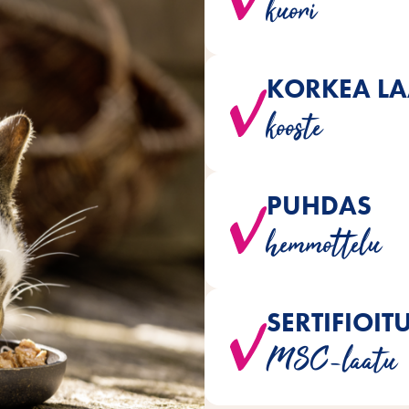
kuori
s
KORKEA LA
-lajikkeet on räätälöity täydelli
kooste
PUHDAS
-peruselintarvikkeet on valmiste
hemmottelu
sokeria tai
SERTIFIOIT
Kaikissa kalalajikkeissa käy
MSC-laatu