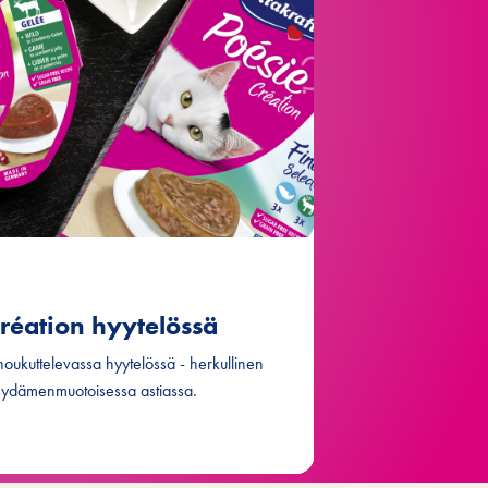
réation hyytelössä
houkuttelevassa hyytelössä - herkullinen
sydämenmuotoisessa astiassa.