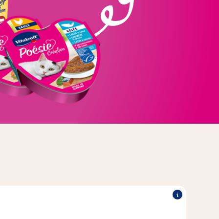
kkeessa tai herkässä hyytelössä on pakattu tarjoiluvalmiiksi