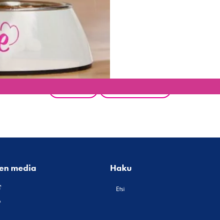
Takaisin
Kaikki tuotteet
nen media
Haku
Etsi