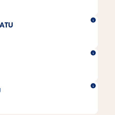
ydämenmuotoiseen rasiaan.
ATU
®
®
sesti kissojen ravitsemuksellisiin
Poésie
Kaikki Vitakraft
tarpeisiin.
®
®
ttu luonnollisesti ilman lisättyä
Poésie
Kaikki Vitakraft
 keinotekoisia väri- ja säilöntäaineita.
U
tetään vain MSC-laatukalaa, joka on peräisin kestävästä
kalastuksesta.