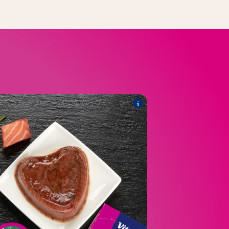
®
tion hyytelössä
Poésie
Valikoimaan kuuluvat seuraavat tuotteet:
®
ation lohen ja pinaatin kanssa.
Poésie
®
tan kanssa karpalohyytelössä.
Poésie
®
nipakkaus, jossa on lohi- ja
Poésie
riistamakuja.