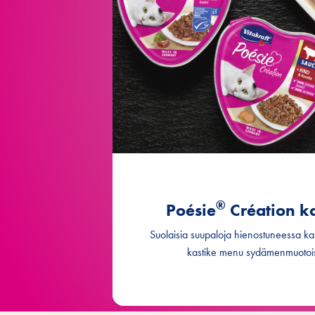
Création, jossa on lohta, pastaa
Création vasikanlihaa juus
Création kanan ja kal
Création monipakkaus, jossa on kan
®
Poésie
Création k
Suolaisia suupaloja hienostuneessa kas
kastike menu sydämenmuotois