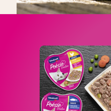
Création kasti
Valikoimaan k
Création kanan ja puutarhaviha
Création kalkkunan kanssa juusto
Création naudanlihan ja pork