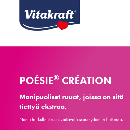
®
POÉSIE
CRÉATION
Monipuoliset ruuat, joissa on sitä
tiettyä ekstraa.
Nämä herkulliset ruuat voittavat kissasi sydämen hetkessä.