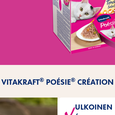
®
®
VITAKRAFT
POÉSIE
CRÉATION
ULKOINEN
Hienot ruuat herkullisessa kasti