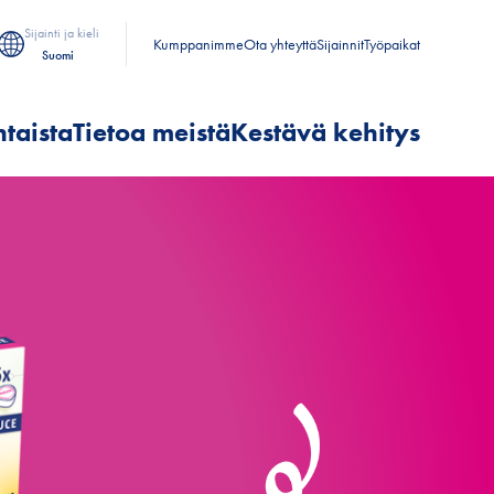
Sijainti ja kieli
Kumppanimme
Ota yhteyttä
Sijainnit
Työpaikat
Suomi
taista
Tietoa meistä
Kestävä kehitys