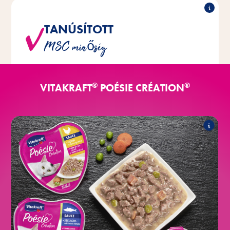
TANÚSÍTOTT
Minden halfajta esetében kizárólag MSC-minőségű,
MSC minőség
fenntartható halászatból származó halat használunk.
®
®
VITAKRAFT
POÉSIE CRÉATION
®
Création mártásban
Poésie
A termékcsalád a következő termékeket
tartalmazza:
®
Création csirkével és kerti
Poésie
zöldségekkel