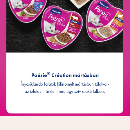
®
Création pulykával, sajtmártással
Poésie
®
Création marhahússal és
Poésie
sárgarépával
®
Création süllővel, tésztával és
Poésie
paradicsommal
®
Création borjúhússal
Poésie
sajtmártásban
®
®
Poésie
Création mártásban
Création csirkével és pulykával
Poésie
Ínycsiklandó falatok kifinomult mártásban tálalva -
®
Création Multipack csirkével,
Poésie
az ízletes mártás menü egy szív alakú tálban.
pulykával és marhahússal