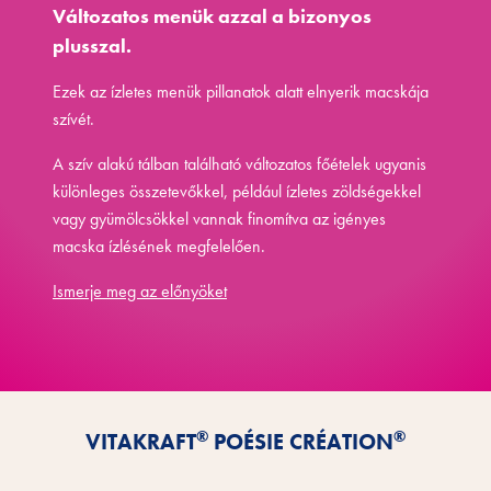
Változatos menük azzal a bizonyos
plusszal.
Ezek az ízletes menük pillanatok alatt elnyerik macskája
szívét.
A szív alakú tálban található változatos főételek ugyanis
különleges összetevőkkel, például ízletes zöldségekkel
vagy gyümölcsökkel vannak finomítva az igényes
macska ízlésének megfelelően.
Ismerje meg az előnyöket
®
®
VITAKRAFT
POÉSIE CRÉATION