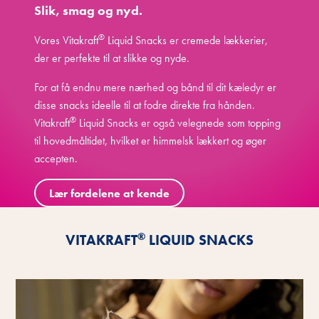
Slik, smag og nyd.
®
Vores Vitakraft
Liquid Snacks er cremede lækkerier,
der er perfekte til at slikke og nyde.
For at få endnu mere nærhed og bånd til dit kæledyr er
disse snacks ideelle til at fodre direkte fra hånden.
®
Vitakraft
Liquid Snacks er også velegnede som topping
til hovedmåltidet, hvilket er himmelsk lækkert og øger
accepten.
Lær fordelene at kende
®
VITAKRAFT
LIQUID SNACKS