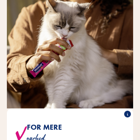
FOR MERE
®
Liquid Snacks direkte fra din
Du kan fodre Vitakraft
nærhed
hånd, så selv forsigtige katte kan komme helt tæt på.