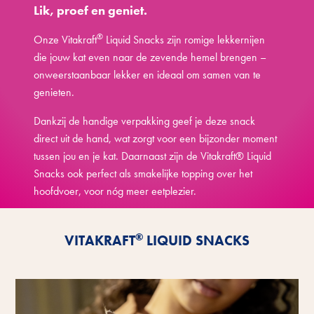
Lik, proef en geniet.
®
Onze Vitakraft
Liquid Snacks zijn romige lekkernijen
die jouw kat even naar de zevende hemel brengen –
onweerstaanbaar lekker en ideaal om samen van te
genieten.
Dankzij de handige verpakking geef je deze snack
direct uit de hand, wat zorgt voor een bijzonder moment
tussen jou en je kat. Daarnaast zijn de Vitakraft® Liquid
Snacks ook perfect als smakelijke topping over het
hoofdvoer, voor nóg meer eetplezier.
Ontdek de voordelen
®
VITAKRAFT
LIQUID SNACKS