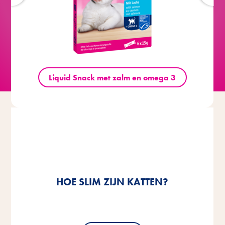
Liquid Snack met zalm en omega 3
ONTSPANNEN
ONTSPANNEN
ZOMER IN DE STAD: VEILIGE
FEELGOODMOMENTEN MET JE
FEELGOODMOMENTEN MET JE
HOE SLIM ZIJN KATTEN?
HOE SLIM ZIJN KATTEN?
BALKONS VOOR KATTEN.
KAT.
KAT.