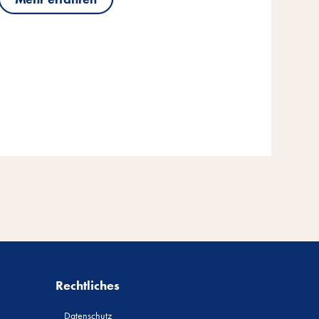
Rechtliches
Datenschutz