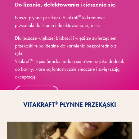
Do lizania, delektowania i cieszenia się.
®
Nasze płynne przekąski Vitakraft
to kremowe
przysmaki do lizania i delektowania się nimi.
Dla jeszcze większej bliskości i więzi ze zwierzęciem,
przekąski te są idealne do karmienia bezpośrednio z
ręki.
®
Vitakraft
Liquid Snacks nadają się również jako dodatek
do karmy, które są fantastycznie smaczne i zwiększają
akceptację.
Poznaj zalety
®
VITAKRAFT
PŁYNNE PRZEKĄSKI