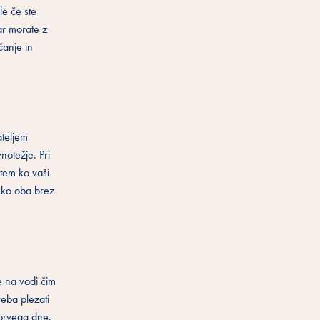
le če ste
ar morate z
čanje in
ateljem
vnotežje. Pri
dtem ko vaši
ahko oba brez
e na vodi čim
reba plezati
 prvega dne.