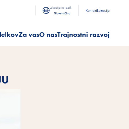
Lokacija in jezik
Kontakt
Lokacije
Slovenščina
delkov
Za vas
O nas
Trajnostni razvoj
JU