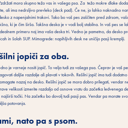
: Vzdržati mora skupno težo vas in vašega psa. Za težo mokre dlake doda
te, ali ima nedrsljivo prevleko (deck pad). Če ne, jo lahko naknadno nam
a desko z napenjalnimi trakovi. Tako bo vaš pes zaščiten pred zdrsom, va
no, ki je čim širša. Takšna deska je v vodi bolj stabilna. In vaš pes se l
 v idealnem primeru naj ima vaša deska tri. Vedno je pametno, da desko 
nicah in šolah SUP. Mimogrede: napihljivih desk ne uničijo pasji kremplji.
lni jopiči za oba.
Vedno je varneje nositi jopič. To velja tudi za vašega psa. Čeprav je vaš p
vati daljše razdalje ali plavati v tokovih. Rešilni jopič ima tudi dodatno
 pomagate nazaj na desko. Rešilni jopič se mora dobro prilegati, vendar n
ave velikosti izmerite razdaljo od osnove vratu do začetka ledvenega d
 najširši točki. Na začetku bo dovolj tudi pasji pas. Vendar pa morate sv
aljša potovanja.
sami, nato pa s psom.