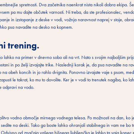
bnejše spretnosti. Dva začetnika naenkrat nista nikoli dobra ekipa. Še
vsem pa mu dajte občutek varnosti. Ni treba, da ste profesionalec, vend
anje in izstopanje z deske v vodi, vožnja naravnost naprej v stoje, obra
, lahko psa navadite na desko na kopnem.
i trening.
jo lahko na primer v dnevno sobo ali na vrt. Nato s svojim najboljšim prij
ostani in po želji izvajajte trike. Naslednji korak je, da psa navadite na ra
o na obeh koncih in jo rahlo dvignita. Ponovno izvajate vaje s psom, me
usti le takrat, ko mu to dovolite. Ker je v vodi to trenutek nagiba, ko l
se odpravi na vodo.
ite plitvo vodno območje mirnega vodnega telesa. Po možnosti na dan, ko j
i sedite na deski. Tako ga boste lahko ohranjali stabilnega in vam ne bo t
ja. Odvisno od značaja vašega hišnega ljubljenčka je lahko ta vaja konec