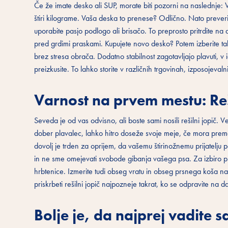
Če že imate desko ali SUP, morate biti pozorni na naslednje
štiri kilograme. Vaša deska to prenese? Odlično. Nato preveri
uporabite pasjo podlogo ali brisačo. To preprosto pritrdite n
pred grdimi praskami. Kupujete novo desko? Potem izberite takš
brez stresa obrača. Dodatno stabilnost zagotavljajo plavuti,
preizkusite. To lahko storite v različnih trgovinah, izposojeval
Varnost na prvem mestu: Reši
Seveda je od vas odvisno, ali boste sami nosili rešilni jopič. 
dober plavalec, lahko hitro doseže svoje meje, če mora premago
dovolj je trden za oprijem, da vašemu štirinožnemu prijatelju
in ne sme omejevati svobode gibanja vašega psa. Za izbiro pr
hrbtenice. Izmerite tudi obseg vratu in obseg prsnega koša na
priskrbeti rešilni jopič najpozneje takrat, ko se odpravite na d
Bolje je, da najprej vadite 