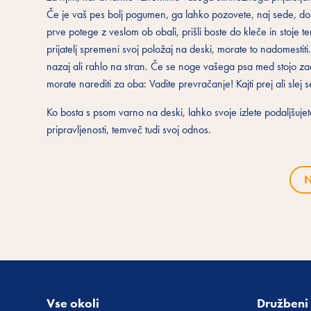
Če je vaš pes bolj pogumen, ga lahko pozovete, naj sede, dol 
prve potege z veslom ob obali, prišli boste do kleče in stoje t
prijatelj spremeni svoj položaj na deski, morate to nadomestit
nazaj ali rahlo na stran. Če se noge vašega psa med stojo začne
morate narediti za oba: Vadite prevračanje! Kajti prej ali slej s
Ko bosta s psom varno na deski, lahko svoje izlete podaljšujete
pripravljenosti, temveč tudi svoj odnos.
N
Vse okoli
Družbeni 