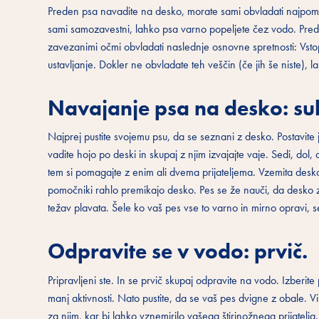
Preden psa navadite na desko, morate sami obvladati najpomem
sami samozavestni, lahko psa varno popeljete čez vodo. Pred
zavezanimi očmi obvladati naslednje osnovne spretnosti: Vstop
ustavljanje. Dokler ne obvladate teh veščin (če jih še niste)
Navajanje psa na desko: suh
Najprej pustite svojemu psu, da se seznani z desko. Postavite 
vadite hojo po deski in skupaj z njim izvajajte vaje. Sedi, dol, 
tem si pomagajte z enim ali dvema prijateljema. Vzemita desk
pomočniki rahlo premikajo desko. Pes se že nauči, da desko zap
težav plavata. Šele ko vaš pes vse to varno in mirno opravi, 
Odpravite se v vodo: prvič.
Pripravljeni ste. In se prvič skupaj odpravite na vodo. Izber
manj aktivnosti. Nato pustite, da se vaš pes dvigne z obale. V
za njim, kar bi lahko vznemirilo vašega štirinožnega prijatel