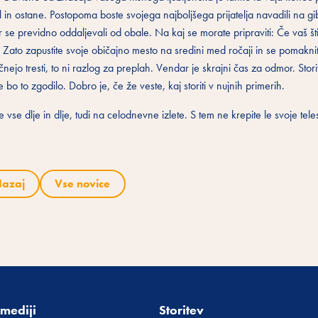
in ostane. Postopoma boste svojega najboljšega prijatelja navadili na gi
er se previdno oddaljevali od obale. Na kaj se morate pripraviti: Če vaš št
i. Zato zapustite svoje običajno mesto na sredini med ročaji in se pomakni
jo tresti, to ni razlog za preplah. Vendar je skrajni čas za odmor. Storit
e bo to zgodilo. Dobro je, če že veste, kaj storiti v nujnih primerih.
 vse dlje in dlje, tudi na celodnevne izlete. S tem ne krepite le svoje tel
azaj
Vse novice
mediji
Storitev