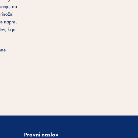
banje, na
irinožni
te naprej,
ev, ki jo
esne
Pravni naslov