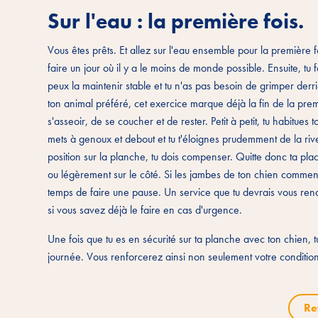
Sur l'eau : la première fois.
Vous êtes prêts. Et allez sur l'eau ensemble pour la première 
faire un jour où il y a le moins de monde possible. Ensuite, tu f
peux la maintenir stable et tu n'as pas besoin de grimper derr
ton animal préféré, cet exercice marque déjà la fin de la pre
s'asseoir, de se coucher et de rester. Petit à petit, tu habitu
mets à genoux et debout et tu t'éloignes prudemment de la riv
position sur la planche, tu dois compenser. Quitte donc ta place 
ou légèrement sur le côté. Si les jambes de ton chien commencen
temps de faire une pause. Un service que tu devrais vous rendre
si vous savez déjà le faire en cas d'urgence.
Une fois que tu es en sécurité sur ta planche avec ton chien, t
journée. Vous renforcerez ainsi non seulement votre condition 
Re