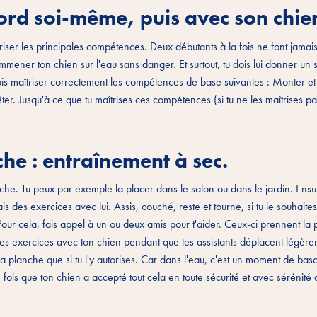
ord soi-même, puis avec son chie
triser les principales compétences. Deux débutants à la fois ne font jama
emmener ton chien sur l'eau sans danger. Et surtout, tu dois lui donner un
 dois maîtriser correctement les compétences de base suivantes : Monter 
êter. Jusqu'à ce que tu maîtrises ces compétences (si tu ne les maîtrises pa
che : entraînement à sec.
che. Tu peux par exemple la placer dans le salon ou dans le jardin. Ensui
is des exercices avec lui. Assis, couché, reste et tourne, si tu le souhaites
 Pour cela, fais appel à un ou deux amis pour t'aider. Ceux-ci prennent la
des exercices avec ton chien pendant que tes assistants déplacent légère
la planche que si tu l'y autorises. Car dans l'eau, c'est un moment de bas
fois que ton chien a accepté tout cela en toute sécurité et avec sérénité