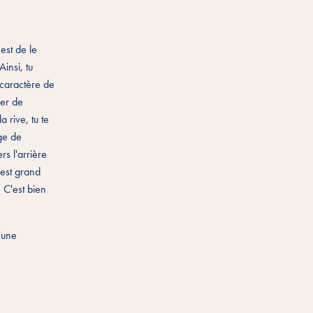
est de le
Ainsi, tu
 caractère de
der de
 rive, tu te
nge de
rs l'arrière
 est grand
. C'est bien
d'une