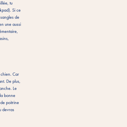
llée, tu
ckpad). Si ce
e sangles de
-en une aussi
lémentaire,
asins,
n chien. Car
ant. De plus,
lanche. Le
 la bonne
 de poitrine
tu devras