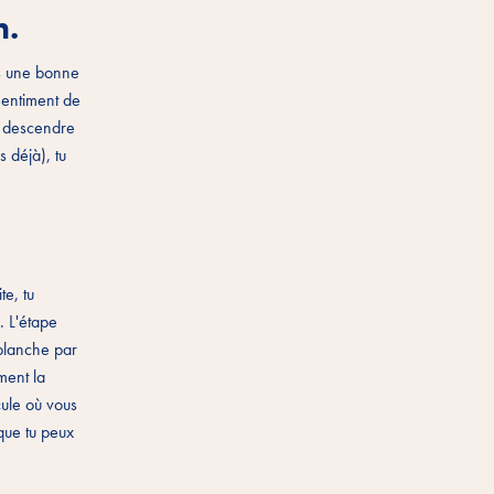
n.
is une bonne
 sentiment de
et descendre
s déjà), tu
te, tu
. L'étape
 planche par
ment la
cule où vous
 que tu peux