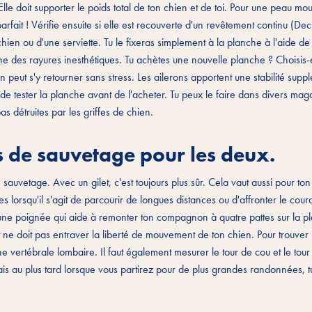
 Elle doit supporter le poids total de ton chien et de toi. Pour une peau moui
arfait ! Vérifie ensuite si elle est recouverte d'un revêtement continu (De
 chien ou d'une serviette. Tu le fixeras simplement à la planche à l'aide d
nche des rayures inesthétiques. Tu achètes une nouvelle planche ? Choisis
en peut s'y retourner sans stress. Les ailerons apportent une stabilité supp
eux de tester la planche avant de l'acheter. Tu peux le faire dans divers mag
as détruites par les griffes de chien.
ets de sauvetage pour les deux.
e sauvetage. Avec un gilet, c'est toujours plus sûr. Cela vaut aussi pour to
ites lorsqu'il s'agit de parcourir de longues distances ou d'affronter le cour
une poignée qui aide à remonter ton compagnon à quatre pattes sur la p
 et ne doit pas entraver la liberté de mouvement de ton chien. Pour trouver
e vertébrale lombaire. Il faut également mesurer le tour de cou et le tour
 Mais au plus tard lorsque vous partirez pour de plus grandes randonnées, 