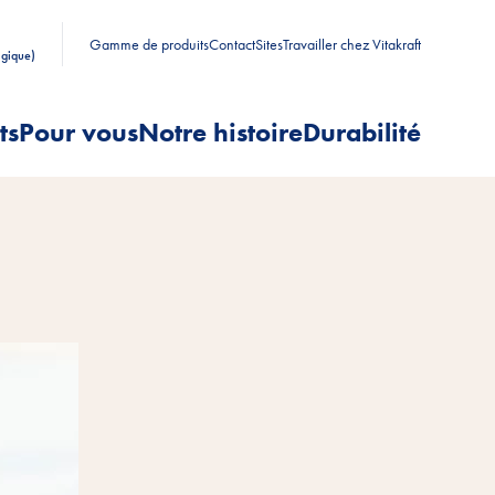
Gamme de produits
Contact
Sites
Travailler chez Vitakraft
lgique)
ts
Pour vous
Notre histoire
Durabilité