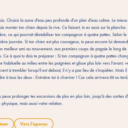
fois. Choisis la zone d'eau peu profonde d'un plan d'eau calme. Le mieux 
ais monter ton chien depuis la rive. Ce faisant, tu es assis sur la planche. 
ière, ce qui pourrait déstabiliser ton compagnon à quatre pattes. Selon le
mière journée. Si ton chien est plus courageux, tu peux encore lui deman
es ton meilleur ami au mouvement, aux premiers coups de pagaie le long de la
e. Ce à quoi tu dois te préparer : Si ton compagnon à quatre pattes cha
habituelle au milieu entre les poignées et glisse plus loin vers l'avant, ve
t à trembler lorsqu'il est debout, il n'y a pas lieu de s'inquiéter. Mais il
 à tous les deux : Entraîne-toi à chavirer ! Car cela arrivera tôt ou tard
u peux prolonger tes excursions de plus en plus loin, jusqu'à des sorties 
physique, mais aussi votre relation.
tour
Vers l'aperçu