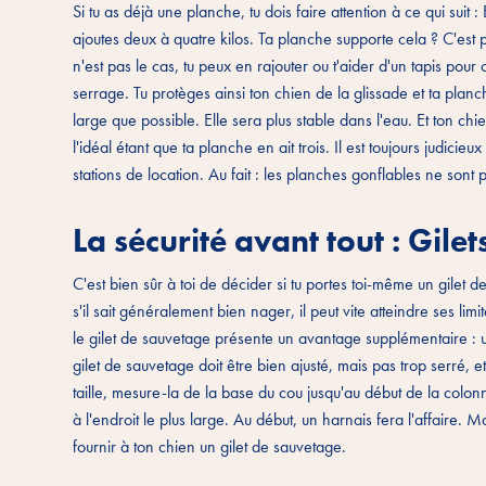
Si tu as déjà une planche, tu dois faire attention à ce qui suit :
ajoutes deux à quatre kilos. Ta planche supporte cela ? C'est p
n'est pas le cas, tu peux en rajouter ou t'aider d'un tapis pour
serrage. Tu protèges ainsi ton chien de la glissade et ta pla
large que possible. Elle sera plus stable dans l'eau. Et ton chi
l'idéal étant que ta planche en ait trois. Il est toujours judici
stations de location. Au fait : les planches gonflables ne sont p
La sécurité avant tout : Gil
C'est bien sûr à toi de décider si tu portes toi-même un gilet d
s'il sait généralement bien nager, il peut vite atteindre ses lim
le gilet de sauvetage présente un avantage supplémentaire : 
gilet de sauvetage doit être bien ajusté, mais pas trop serré,
taille, mesure-la de la base du cou jusqu'au début de la colonn
à l'endroit le plus large. Au début, un harnais fera l'affaire.
fournir à ton chien un gilet de sauvetage.