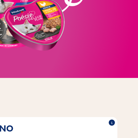
TNO
®
®
imi, visokokakovostnimi kosi
Poésie
Izdelki Vitakraft