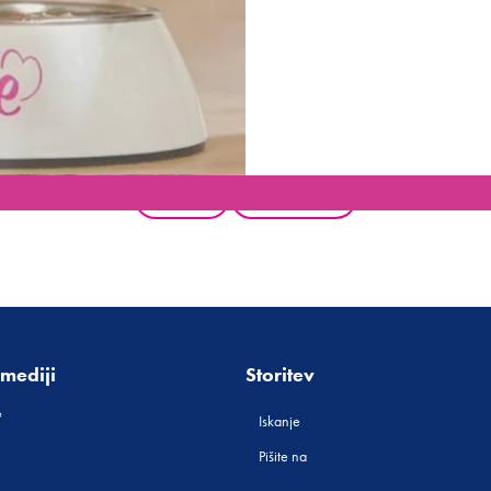
Nazaj
Vsi izdelki
mediji
Storitev
Iskanje
Pišite na