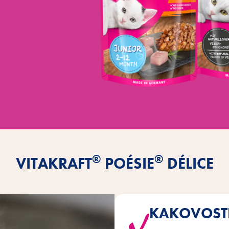
®
®
VITAKRAFT
POÉSIE
DÉLICE
KAKOVOS
DÉLICE navdušujejo z naravn