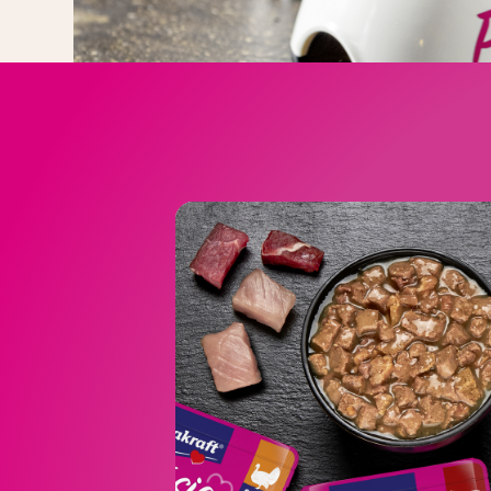
Ponudba vk
DÉLICE s pišč