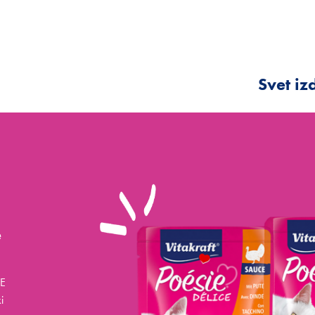
Svet iz
e
E
i