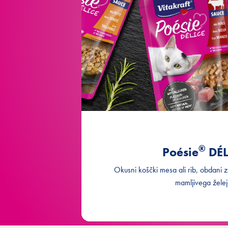
®
Poésie
DÉL
Okusni koščki mesa ali rib, obdani z
mamljivega želej