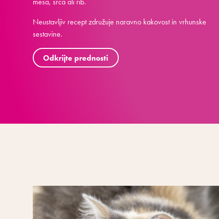
mesa, srca ali rib.
Neustavljiv recept združuje naravno kakovost in vrhunske
sestavine.
Odkrijte prednosti