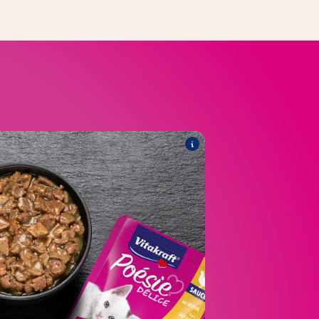
®
DÉLICE JUNIOR
Poésie
Linija vključuje naslednje izdelke:
®
DÉLICE JUNIOR s piščancem
Poésie
®
DÉLICE JUNIOR s puranom
Poésie