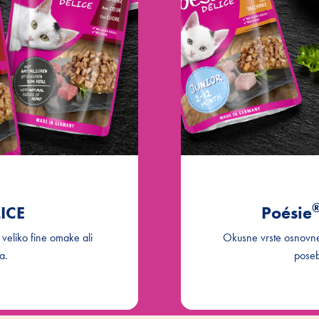
ICE
Poésie
 veliko fine omake ali
Okusne vrste osnovne
a.
pose