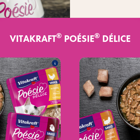
®
®
VITAKRAFT
POÉSIE
DÉLICE
®
DÉLICE
Poésie
ljučuje naslednje izdelke:
®
ancem v želeju
Poésie