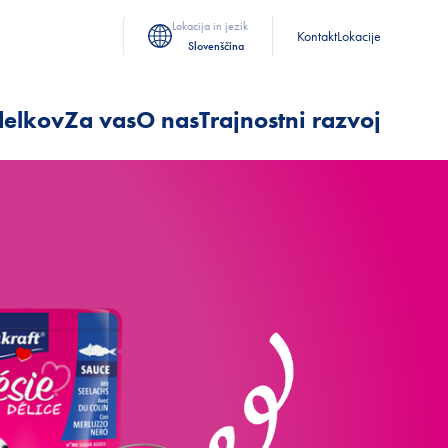
Lokacija in jezik
Kontakt
Lokacije
Slovenščina
delkov
Za vas
O nas
Trajnostni razvoj