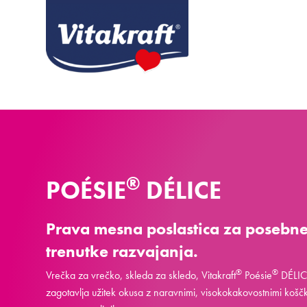
®
POÉSIE
DÉLICE
Prava mesna poslastica za posebn
trenutke razvajanja.
®
®
Vrečka za vrečko, skleda za skledo, Vitakraft
Poésie
DÉLIC
zagotavlja užitek okusa z naravnimi, visokokakovostnimi koščk