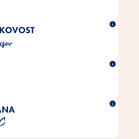
mesa ali rib.
AKOVOST
®
®
rehranskim potrebam mačk.
Poésie
Vse sorte Vitakraft
usov
®
®
n način, brez dodanega
Poésie
Vsa hrana Vitakraft
 ali umetnih barvil in konzervansov.
RANA
ljajo le ribe kakovosti MSC iz trajnostnega ribolova.
SC