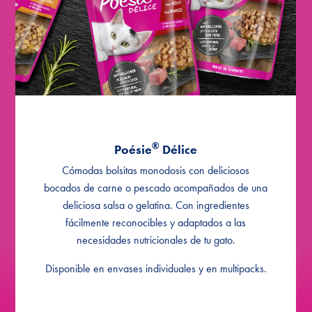
®
Délice con abadejo en salsa
Poésie
®
Délice con bacalao en salsa
Poésie
®
Délice con corazón en salsa
Poésie
MULTIPACKS
®
Délice Multipack en salsa
Poésie
®
Poésie
Délice
Selección de carne
Cómodas bolsitas monodosis con deliciosos
bocados de carne o pescado acompañados de una
®
Délice Multipack en salsa
Poésie
deliciosa salsa o gelatina. Con ingredientes
Selección de Pescado
fácilmente reconocibles y adaptados a las
®
Délice multipack en gelatina
Poésie
necesidades nutricionales de tu gato.
Selección de Carne y Pescado
Disponible en envases individuales y en multipacks.