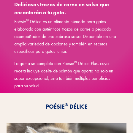
Deliciosos trozos de carne en salsa que
encantarán a tu gato.
®
Poésie
Délice es un alimento húmedo para gatos
elaborado con auténticos trozos de carne o pescado
acompañados de una sabrosa salsa. Disponible en una
amplia variedad de opciones y también en recetas
específicas para gatos junior.
®
La gama se completa con Poésie
Délice Plus, cuya
receta incluye aceite de salmón que aporta no solo un
sabor excepcional, sino también múltiples beneficios
para su salud.
Descubre más
®
POÉSIE
DÉLICE