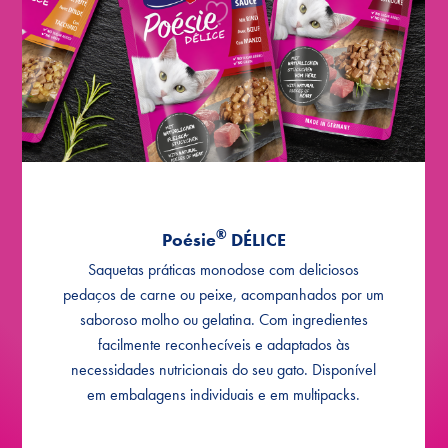
molho
®
Délice com escamudo em molho
Poésie
®
Délice com bacalhau em molho
Poésie
®
Délice com coração em molho
Poésie
MULTIPACKS
®
Délice Multipack em molho Seleção
Poésie
®
Poésie
DÉLICE
de Carne
Saquetas práticas monodose com deliciosos
®
Délice Multipack em molho Seleção
Poésie
pedaços de carne ou peixe, acompanhados por um
de Peixe
saboroso molho ou gelatina. Com ingredientes
facilmente reconhecíveis e adaptados às
®
Délice Multipack em gelatina
Poésie
necessidades nutricionais do seu gato. Disponível
Seleção de Carne e Peixe
em embalagens individuais e em multipacks.