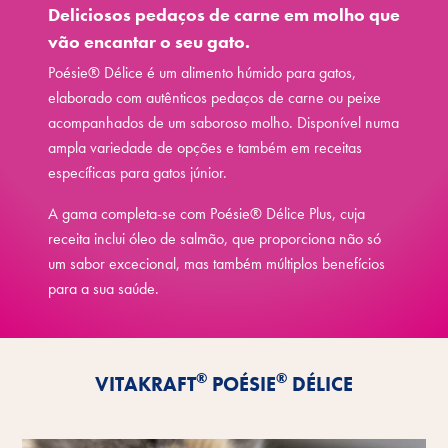
Deliciosos pedaços de carne em molho que
vão encantar o seu gato.
Poésie® Délice é um alimento húmido para gatos,
elaborado com autênticos pedaços de carne ou peixe
acompanhados de um saboroso molho. Disponível numa
ampla variedade de opções e também em receitas
específicas para gatos júnior.
A gama completa-se com Poésie® Délice Plus, cuja
receita inclui óleo de salmão, que proporciona não só
um sabor excecional, mas também múltiplos benefícios
para a sua saúde.
Conheça as vantagens
®
®
VITAKRAFT
POÉSIE
DÉLICE