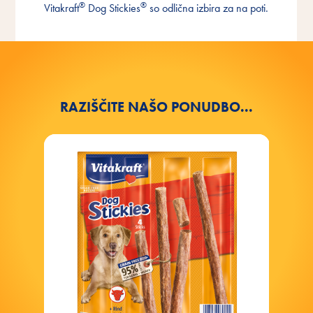
®
®
Vitakraft
Dog Stickies
so odlična izbira za na poti.
vmesno nagrado
RAZIŠČITE NAŠO PONUDBO...