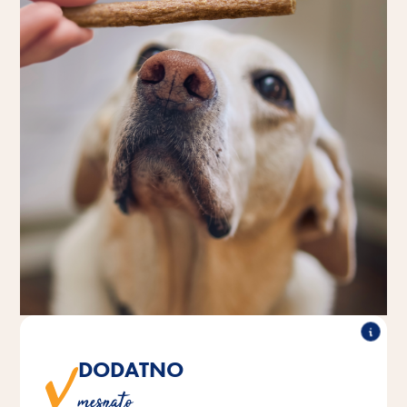
DODATNO
Vse sorte prepričajo z več kot 95-odstotno vsebnostjo
mesnato
pravega mesa.