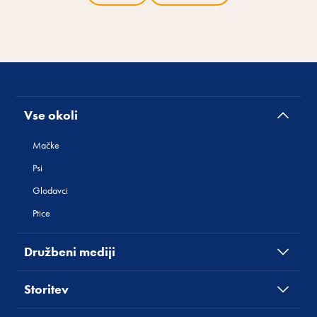
Vse okoli
Mačke
Psi
Glodavci
Ptice
Družbeni mediji
Storitev