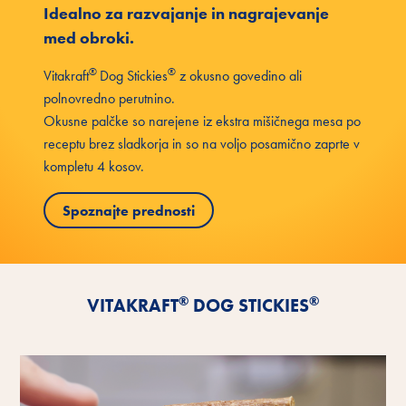
Idealno za razvajanje in nagrajevanje
med obroki.
®
®
Vitakraft
Dog Stickies
z okusno govedino ali
polnovredno perutnino.
Okusne palčke so narejene iz ekstra mišičnega mesa po
receptu brez sladkorja in so na voljo posamično zaprte v
kompletu 4 kosov.
Spoznajte prednosti
®
®
VITAKRAFT
DOG STICKIES