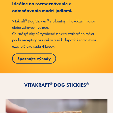
Ideálne na rozmaznávanie a
odmeňovanie medzi jedlami.
®
®
Vitakraft
Dog Stickies
s pikantným hovädzím mäsom
alebo zdravou hydinou.
Chutné tyčinky sú vyrobené z extra svalnatého mäsa
podľa receptúry bez cukru a sú k dispozícii samostatne
uzavreté ako sada 4 kusov.
Spoznajte výhody
®
®
VITAKRAFT
DOG STICKIES