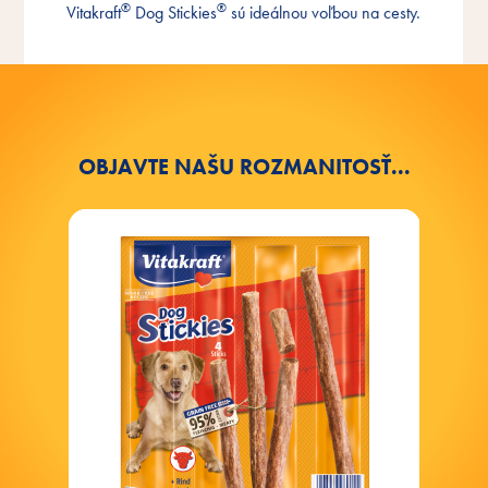
®
®
Vitakraft
Dog Stickies
sú ideálnou voľbou na cesty.
desiata
OBJAVTE NAŠU ROZMANITOSŤ...