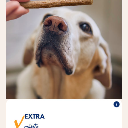
EXTRA
Všetky druhy presvedčia o viac ako 95 % obsahu
mäsité
pravého mäsa.