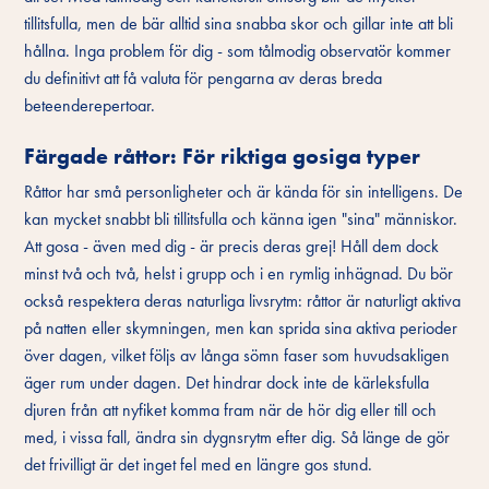
tillitsfulla, men de bär alltid sina snabba skor och gillar inte att bli
hållna. Inga problem för dig - som tålmodig observatör kommer
du definitivt att få valuta för pengarna av deras breda
beteenderepertoar.
Färgade råttor: För riktiga gosiga typer
Råttor har små personligheter och är kända för sin intelligens. De
kan mycket snabbt bli tillitsfulla och känna igen "sina" människor.
Att gosa - även med dig - är precis deras grej! Håll dem dock
minst två och två, helst i grupp och i en rymlig inhägnad. Du bör
också respektera deras naturliga livsrytm: råttor är naturligt aktiva
på natten eller skymningen, men kan sprida sina aktiva perioder
över dagen, vilket följs av långa sömn faser som huvudsakligen
äger rum under dagen. Det hindrar dock inte de kärleksfulla
djuren från att nyfiket komma fram när de hör dig eller till och
med, i vissa fall, ändra sin dygnsrytm efter dig. Så länge de gör
det frivilligt är det inget fel med en längre gos stund.