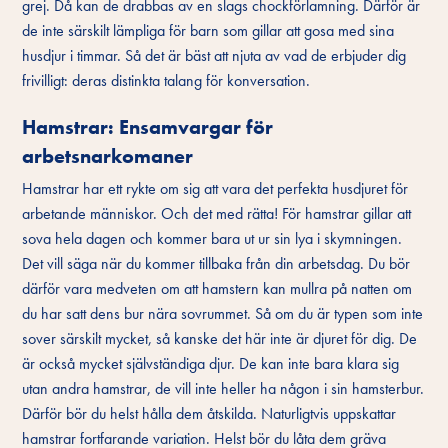
grej. Då kan de drabbas av en slags chockförlamning. Därför är
de inte särskilt lämpliga för barn som gillar att gosa med sina
husdjur i timmar. Så det är bäst att njuta av vad de erbjuder dig
frivilligt: deras distinkta talang för konversation.
Hamstrar: Ensamvargar för
arbetsnarkomaner
Hamstrar har ett rykte om sig att vara det perfekta husdjuret för
arbetande människor. Och det med rätta! För hamstrar gillar att
sova hela dagen och kommer bara ut ur sin lya i skymningen.
Det vill säga när du kommer tillbaka från din arbetsdag. Du bör
därför vara medveten om att hamstern kan mullra på natten om
du har satt dens bur nära sovrummet. Så om du är typen som inte
sover särskilt mycket, så kanske det här inte är djuret för dig. De
är också mycket självständiga djur. De kan inte bara klara sig
utan andra hamstrar, de vill inte heller ha någon i sin hamsterbur.
Därför bör du helst hålla dem åtskilda. Naturligtvis uppskattar
hamstrar fortfarande variation. Helst bör du låta dem gräva