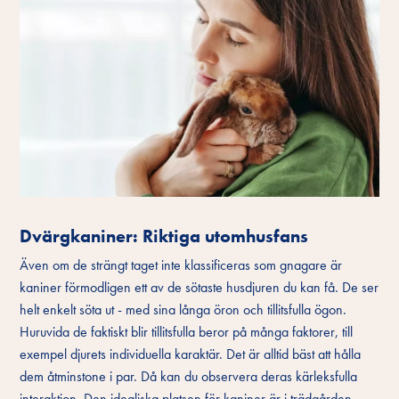
Dvärgkaniner: Riktiga utomhusfans
Även om de strängt taget inte klassificeras som gnagare är
kaniner förmodligen ett av de sötaste husdjuren du kan få. De ser
helt enkelt söta ut - med sina långa öron och tillitsfulla ögon.
Huruvida de faktiskt blir tillitsfulla beror på många faktorer, till
exempel djurets individuella karaktär. Det är alltid bäst att hålla
dem åtminstone i par. Då kan du observera deras kärleksfulla
interaktion. Den idealiska platsen för kaniner är i trädgården.