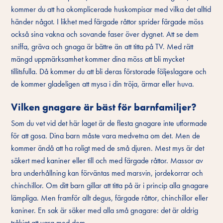
kommer du att ha okomplicerade huskompisar med vilka det alltid
händer något. I likhet med färgade råttor sprider färgade möss
också sina vakna och sovande faser över dygnet. Att se dem
sniffa, gräva och gnaga är bättre än att titta på TV. Med rätt
mängd uppmärksamhet kommer dina möss att bli mycket
tillitsfulla. Då kommer du att bli deras förstorade följeslagare och
de kommer gladeligen att mysa i din tröja, ärmar eller huva.
Vilken gnagare är bäst för barnfamiljer?
Som du vet vid det här laget är de flesta gnagare inte utformade
för att gosa. Dina barn måste vara medvetna om det. Men de
kommer ändå att ha roligt med de små djuren. Mest mys är det
säkert med kaniner eller till och med färgade råttor. Massor av
bra underhållning kan förväntas med marsvin, jordekorrar och
chinchillor. Om ditt barn gillar att titta på är i princip alla gnagare
lämpliga. Men framför allt degus, färgade råttor, chinchillor eller
kaniner. En sak är säker med alla små gnagare: det är aldrig
tråkigt att vara med dem.