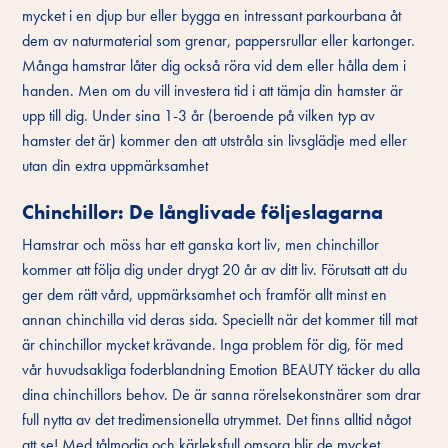
mycket i en djup bur eller bygga en intressant parkourbana åt
dem av naturmaterial som grenar, pappersrullar eller kartonger.
Många hamstrar låter dig också röra vid dem eller hålla dem i
handen. Men om du vill investera tid i att tämja din hamster är
upp till dig. Under sina 1-3 år (beroende på vilken typ av
hamster det är) kommer den att utstråla sin livsglädje med eller
utan din extra uppmärksamhet
Chinchillor: De långlivade följeslagarna
Hamstrar och möss har ett ganska kort liv, men chinchillor
kommer att följa dig under drygt 20 år av ditt liv. Förutsatt att du
ger dem rätt vård, uppmärksamhet och framför allt minst en
annan chinchilla vid deras sida. Speciellt när det kommer till mat
är chinchillor mycket krävande. Inga problem för dig, för med
vår huvudsakliga foderblandning Emotion BEAUTY täcker du alla
dina chinchillors behov. De är sanna rörelsekonstnärer som drar
full nytta av det tredimensionella utrymmet. Det finns alltid något
att se! Med tålmodig och kärleksfull omsorg blir de mycket