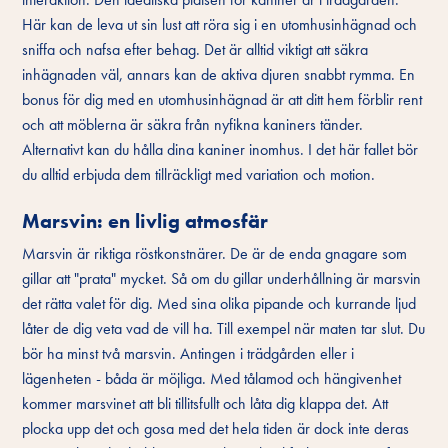
Här kan de leva ut sin lust att röra sig i en utomhusinhägnad och
sniffa och nafsa efter behag. Det är alltid viktigt att säkra
inhägnaden väl, annars kan de aktiva djuren snabbt rymma. En
bonus för dig med en utomhusinhägnad är att ditt hem förblir rent
och att möblerna är säkra från nyfikna kaniners tänder.
Alternativt kan du hålla dina kaniner inomhus. I det här fallet bör
du alltid erbjuda dem tillräckligt med variation och motion.
Marsvin: en livlig atmosfär
Marsvin är riktiga röstkonstnärer. De är de enda gnagare som
gillar att "prata" mycket. Så om du gillar underhållning är marsvin
det rätta valet för dig. Med sina olika pipande och kurrande ljud
låter de dig veta vad de vill ha. Till exempel när maten tar slut. Du
bör ha minst två marsvin. Antingen i trädgården eller i
lägenheten - båda är möjliga. Med tålamod och hängivenhet
kommer marsvinet att bli tillitsfullt och låta dig klappa det. Att
plocka upp det och gosa med det hela tiden är dock inte deras