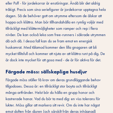
eller Puff - för jordekorrar är enstöringar. Ändå blir det aldrig
tråkigt. Precis som sina seriefigurer är jordekorrar upptagna hela
dagen. Så de behöver gott om utrymme eftersom de älskar att
hoppa och klättra. Man bör tillhandahålla en rymlig voljär med
tillräckligt med klättermöjligheter som ramper och rep i flera
nivåer. De kan också leka som free-runners i säkrade utrymmen
då och då. I dessa fall kan du se fram emot en energisk
huskamrat. Med tålamod kommer den lilla gnagaren att bli
mycket tillitsfull och kommer att njuta av att klättra runt på dig. De
är dock inte mycket för att gosa med - de är för aktiva för det.
Färgade möss: sällskapliga husdjur
Färgade möss ställer få krav om deras grundläggande behov
tillgodoses. Dessa är: en tillräckligt stor boyta och tillräckligt
många artfränder. Helst bör du hålla en grupp honor och
kastrerade hanar. Vad du bör ta med dig: en viss tolerans för
lukter. Möss gillar att markera sitt revir. Om du inte har något
emot doften från djuren (och särskilt från deras inhägnad)