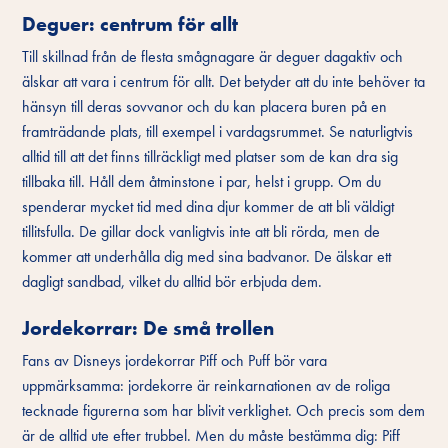
Deguer: centrum för allt
Till skillnad från de flesta smågnagare är deguer dagaktiv och
älskar att vara i centrum för allt. Det betyder att du inte behöver ta
hänsyn till deras sovvanor och du kan placera buren på en
framträdande plats, till exempel i vardagsrummet. Se naturligtvis
alltid till att det finns tillräckligt med platser som de kan dra sig
tillbaka till. Håll dem åtminstone i par, helst i grupp. Om du
spenderar mycket tid med dina djur kommer de att bli väldigt
tillitsfulla. De gillar dock vanligtvis inte att bli rörda, men de
kommer att underhålla dig med sina badvanor. De älskar ett
dagligt sandbad, vilket du alltid bör erbjuda dem.
Jordekorrar: De små trollen
Fans av Disneys jordekorrar Piff och Puff bör vara
uppmärksamma: jordekorre är reinkarnationen av de roliga
tecknade figurerna som har blivit verklighet. Och precis som dem
är de alltid ute efter trubbel. Men du måste bestämma dig: Piff