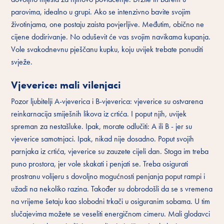
parovima, idealno u grupi. Ako se intenzivno bavite svojim
životinjama, one postaju zaista povjerljive. Međutim, obično ne
cijene dodirivanje. No oduševit će vas svojim navikama kupanja.
Vole svakodnevnu pješčanu kupku, koju uvijek trebate ponuditi
svježe.
Vjeverice: mali vilenjaci
Pozor ljubitelji A-vjeverica i B-vjeverica: vjeverice su ostvarena
reinkarnacija smiješnih likova iz crtića. I poput njih, uvijek
spreman za nestašluke. Ipak, morate odlučiti: A ili B - jer su
vjeverice samotnjaci. Ipak, nikad nije dosadno. Poput svojih
parnjaka iz crtića, vjeverice su zauzete cijeli dan. Stoga im treba
puno prostora, jer vole skakati i penjati se. Treba osigurati
prostranu volijeru s dovoljno mogućnosti penjanja poput rampi i
užadi na nekoliko razina. Također su dobrodošli da se s vremena
na vrijeme šetaju kao slobodni trkači u osiguranim sobama. U tim
slučajevima možete se veseliti energičnom cimeru. Mali glodavci