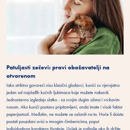
Patuljasti zečevi: pravi obožavatelji na
otvorenom
Iako striktno govoreći nisu klasični glodavci, kunići su vjerojatno
jedan od najslađih kućnih ljubimaca koje možete nabaviti.
Jednostavno izgledaju slatko - sa svojim dugim ušima i vrckavim
nosom. Ako kunići postanu pripitomljeni, onda imate i visok faktor
paperjastosti. Međutim, ne možete se osloniti na to. Hoće li doista
postati pouzdani ovisi o mnogim čimbenicima, poput
individualnog karaktera životinje. Uvijek je najbolje ako ih držite