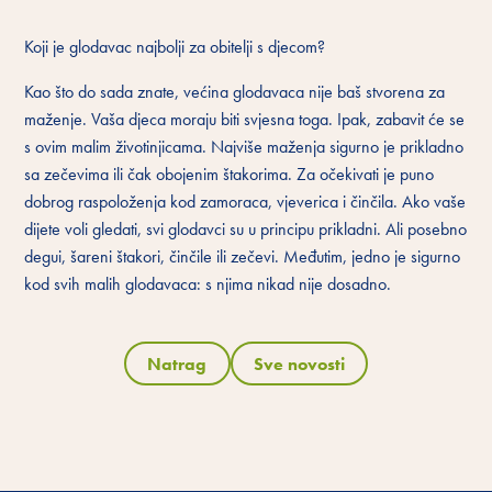
Koji je glodavac najbolji za obitelji s djecom?
Kao što do sada znate, većina glodavaca nije baš stvorena za
maženje. Vaša djeca moraju biti svjesna toga. Ipak, zabavit će se
s ovim malim životinjicama. Najviše maženja sigurno je prikladno
sa zečevima ili čak obojenim štakorima. Za očekivati ​​je puno
dobrog raspoloženja kod zamoraca, vjeverica i činčila. Ako vaše
dijete voli gledati, svi glodavci su u principu prikladni. Ali posebno
degui, šareni štakori, činčile ili zečevi. Međutim, jedno je sigurno
kod svih malih glodavaca: s njima nikad nije dosadno.
Natrag
Sve novosti