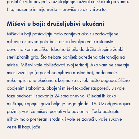
postat će vrlo povjerljivi uz strpljenje i uživat će skakati po vama.
No, maženje im nije nešto – previše su aktivni za to.
Miševi u boji: druželjubivi ukućani
Miševi u boji postavljaju malo zahtjeva ako su zadovoljene
njihove osnovne potrebe. To su: dovoljno veliko stanište i
dovoljno konspecifika. Idealno bi bilo da držite skupinu ženki i
steriliziranih grla. Što trebate ponijeti: određena tolerancija na
mirise. Miševi vole obilježavati svoj teritorij. Ako vam ne smetaju
mirisi životinja (a posebno njihova nastamba), onda imate
nekomplicirane ukućane s kojima se uvijek nešto događa. Slično
obojenim štakorima, obojeni miševi također raspoređuju svoje
faze budnosti i spavanja 24 sata dnevno. Gledati ih kako
njuškaju, kopaju i grizu bolje je nego gledati TV. Uz odgovarajuću
pažnju, vaši će miševi postati vrlo povjerljivi. Tada postajete
njihov malo pretjerani srodnik i vole se zavući u vaše rukave
veste ili kapuljače.