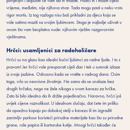
povjerljivi i dopustiti će vam da ih mazite. Podići ih i maziti cijelo
vrijeme, međutim, nije njihova stvar. Tada mogu pasti u neku vrstu
rigor mortis. Iz tog razloga nisu baš prikladni za djecu koja se
vole satima maziti sa svojim ljubimcem. Stoga je najbolje uživati ​​u
onom što vam besplatno nude: njihovim vještim razgovornim
vještinama.
Hrčci: usamljenici za radoholičare
Hrčci su na glasu kao idealni kućni ljubimci za radne ljude. I to s
pravom! Jer hrčci vole prespavati cijeli dan i tek u sumrak izlaze
iz svoje jazbine. Odnosno kada se vratite s radnog dana. Osim
toga, vrlo su neovisne životinje. Ne samo da se snalaze bez
drugih hrčaka, nego ne žele nikoga u svom kavezu za hrčke.
Zato bi bilo idealno da ih držite pojedinačno. Naravno, hrčci još
uvijek cijene raznolikost. U idealnom slučaju, dat ćete im priliku
da opsežno kopaju po dubokoj stelji u kavezu ili im izgraditi
zanimljiv parkour koristeći prirodne materijale kao što su prirodne
grane, role papira ili kartonske kutije. Mnogi hrčci također će