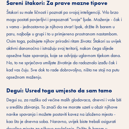
Šareni štakori: Za prave mazne tipove
Štakori su male ličnosti i poznati po svojoj inteligenciji. Vrlo brzo
mogu postati povjerljivi i prepoznati "svoje" ljude. Maženje - čak i
s vama - jednostavno je njihova stvar! Ipak, držite ih barem u
paru, najbolje u grupi i to u primjereno prostranom nastambom.
Osim toga, poštujete njihov prirodni ritam života: Štakori su uvijek
aktivni danonoćno i istražuju svoj teritorij, nakon čega slijede
opsežne faze spavanja, koje se odvijaju uglavnom tijekom dana.
No, to ne sprječava umiljate životinje da radoznalo izađu čak i
kad vas čuju. Sve dok to rade dobrovoljno, ništa ne stoji na putu
opsežnom maženju.
Degui: Usred toga umjesto da sam tamo
Degui su, za razliku od većine malih glodavaca, dnevni i vole biti
u središtu zbivanja. To znači da ne morate uzeti u obzir njihove
navike spavanja i možete postaviti kavez na izloženo mjesto -
kao što je dnevna soba. Naravno, uvijek biste trebali osigurati
dovoljno mjesta za njihovo povlačenje. Držite ih barem u