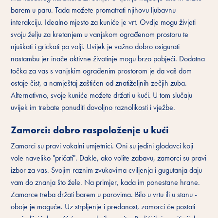
barem u paru. Tada možete promatrati njihovu ljubavnu
interakciju. Idealno mjesto za kuniće je vrt. Ovdje mogu živjeti
svoju želju za kretanjem u vanjskom ograđenom prostoru te
njuškati i grickati po volji. Uvijek je važno dobro osigurati
nastambu jer inače aktivne životinje mogu brzo pobjeći. Dodatna
točka za vas s vanjskim ograđenim prostorom je da vaš dom
ostaje čist, a namještaj zaštićen od znatiželjnih zečjih zuba.
Alternativno, svoje kuniće možete držati u kući. U tom slučaju
uvijek im trebate ponuditi dovoljno raznolikosti i vježbe.
Zamorci: dobro raspoloženje u kući
Zamorci su pravi vokalni umjetnici. Oni su jedini glodavci koji
vole naveliko "pričati". Dakle, ako volite zabavu, zamorci su pravi
izbor za vas. Svojim raznim zvukovima cviljenja i gugutanja daju
vam do znanja što žele. Na primjer, kada im ponestane hrane.
Zamorce treba držati barem u parovima. Bilo u vrtu ili u stanu -
oboje je moguće. Uz strpljenje i predanost, zamorci će postati