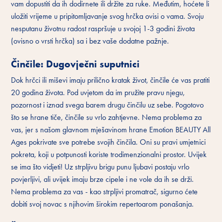
vam dopustiti da ih dodirnete ili držite za ruke. Međutim, hoćete li
uložiti vrijeme u pripitomljavanje svog hrčka ovisi o vama. Svoju
nesputanu životnu radost raspršuje u svojoj 1-3 godini života
(ovisno o vrsti hrčka) sa i bez vaše dodatne pažnje.
Činčile: Dugovječni suputnici
Dok hrčci ili miševi imaju prilično kratak život, činčile će vas pratiti
20 godina života. Pod uvjetom da im pružite pravu njegu,
pozornost i iznad svega barem drugu činčilu uz sebe. Pogotovo
što se hrane tiče, činčile su vrlo zahtjevne. Nema problema za
vas, jer s našom glavnom mješavinom hrane Emotion BEAUTY All
Ages pokrivate sve potrebe svojih činčila. Oni su pravi umjetnici
pokreta, koji u potpunosti koriste trodimenzionalni prostor. Uvijek
se ima što vidjeti! Uz strpljivu brigu punu ljubavi postaju vrlo
povjerljivi, ali uvijek imaju brze cipele i ne vole da ih se drži.
Nema problema za vas - kao strpljivi promatrač, sigurno ćete
dobiti svoj novac s njihovim širokim repertoarom ponašanja.