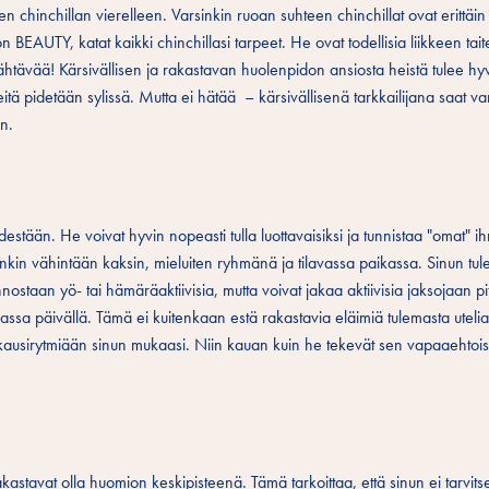
chinchillan vierelleen. Varsinkin ruoan suhteen chinchillat ovat erittäin 
EAUTY, katat kaikki chinchillasi tarpeet. He ovat todellisia liikkeen taiteil
 nähtävää! Kärsivällisen ja rakastavan huolenpidon ansiosta heistä tulee hy
 heitä pidetään sylissä. Mutta ei hätää – kärsivällisenä tarkkailijana saat va
an.
destään. He voivat hyvin nopeasti tulla luottavaisiksi ja tunnistaa "omat" i
uitenkin vähintään kaksin, mieluiten ryhmänä ja tilavassa paikassa. Sinun tu
nostaan yö- tai hämäräaktiivisia, mutta voivat jakaa aktiivisia jaksojaan pi
iassa päivällä. Tämä ei kuitenkaan estä rakastavia eläimiä tulemasta uteliaa
rokausirytmiään sinun mukaasi. Niin kauan kuin he tekevät sen vapaaehtois
akastavat olla huomion keskipisteenä. Tämä tarkoittaa, että sinun ei tarvits