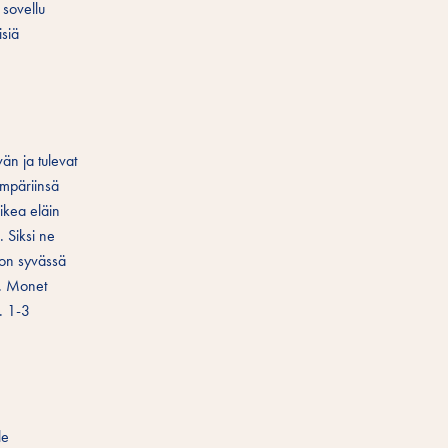
 sovellu
isiä
än ja tulevat
 ympäriinsä
oikea eläin
 Siksi ne
ljon syvässä
a. Monet
. 1-3
le