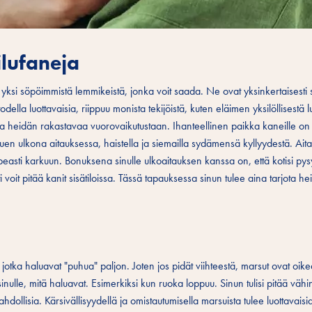
ilufaneja
asti yksi söpöimmistä lemmikeistä, jonka voit saada. Ne ovat yksinkertaisesti
ä todella luottavaisia, riippuu monista tekijöistä, kuten eläimen yksilöllisestä 
illa heidän rakastavaa vuorovaikutustaan. Ihanteellinen paikka kaneille on
kuen ulkona aitauksessa, haistella ja siemailla sydämensä kyllyydestä. Ait
peasti karkuun. Bonuksena sinulle ulkoaitauksen kanssa on, että kotisi pysyy
oit pitää kanit sisätiloissa. Tässä tapauksessa sinun tulee aina tarjota heill
tä, jotka haluavat "puhua" paljon. Joten jos pidät viihteestä, marsut ovat oike
t sinulle, mitä haluavat. Esimerkiksi kun ruoka loppuu. Sinun tulisi pitää väh
llisia. Kärsivällisyydellä ja omistautumisella marsuista tulee luottavaisia