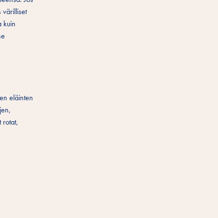
värilliset
a kuin
he
nten eläinten
jen,
 rotat,