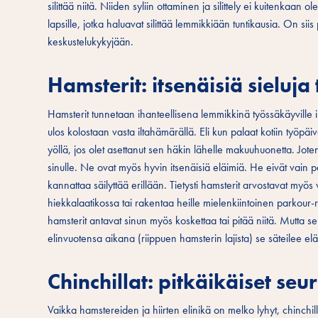
silittää niitä. Niiden syliin ottaminen ja silittely ei kuitenkaan 
lapsille, jotka haluavat silittää lemmikkiään tuntikausia. On siis
keskustelukykyjään.
Hamsterit: itsenäisiä sieluj
Hamsterit tunnetaan ihanteellisena lemmikkinä työssäkäyville ih
ulos kolostaan vasta iltahämärällä. Eli kun palaat kotiin työpäiv
yöllä, jos olet asettanut sen häkin lähelle makuuhuonetta. Joten
sinulle. Ne ovat myös hyvin itsenäisiä eläimiä. He eivät vain 
kannattaa säilyttää erillään. Tietysti hamsterit arvostavat myö
hiekkalaatikossa tai rakentaa heille mielenkiintoinen parkour-r
hamsterit antavat sinun myös koskettaa tai pitää niitä. Mutta 
elinvuotensa aikana (riippuen hamsterin lajista) se säteilee elä
Chinchillat: pitkäikäiset seu
Vaikka hamstereiden ja hiirten elinikä on melko lyhyt, chinchill