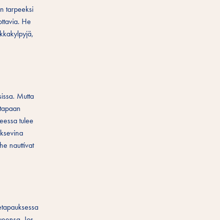
on tarpeeksi
ottavia. He
ekkakylpyjä,
issa. Mutta
 tapaan
neessa tulee
oksevina
 he nauttivat
nnetapauksessa
lueensa. Jos