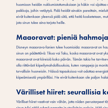
huomioon heidän nukkumistottumuksiaan ja häkin voi sijoittaa nä
paikkoja, joihin vetäytyä. Pidä heidät ainakin pareittain, mielu
eivät kuitenkaan yleensä pidä siitä, että heitä kosketetaan, mut
jota sinun tulee aina tarjota heille.
Maaoravat: pieniä hahmoj
Disneyn maaorava-fanien tulee huomioida: maaoravat on haus
sinun on päätettävä: Tikua vai Taku, koska maaoravat ovat yksi
maaoravat ovat kiireisiä koko päivän. Tämän takia he tarvitsev
olla riittävästi kiipeilymahdollisuuksia, kuten ramppeja ja mon
turvallisiin huoneisiin. Näissä tapauksissa voit odottaa energistä 
kiipeämisestä ympärilläsi. Ne eivät kuitenkaan ole paljon halailu
Värilliset hiiret: seurallisia 
Värilliset hiiret vaativat vain vähän, jotta niiden perustarpeet täy
sinun tulisi pitää ryhmä naaraita ja steriloituja uroksia. Mitä si