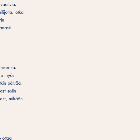
vaativia.
ijoita, jotka
vin
rmasti
hmisensä.
lee myös
tkin päivää,
sti esiin
esti, mikään
e ottaa