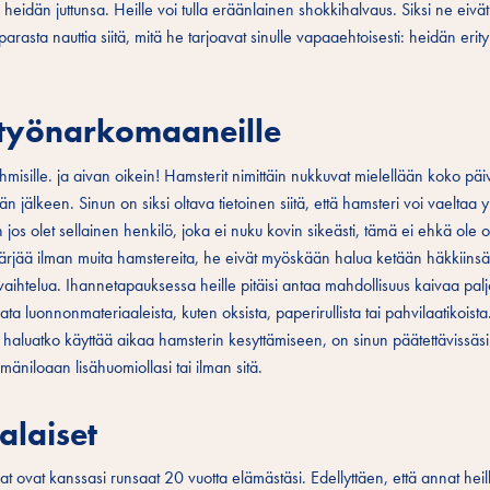
ole heidän juttunsa. Heille voi tulla eräänlainen shokkihalvaus. Siksi ne eivät
 parasta nauttia siitä, mitä he tarjoavat sinulle vapaaehtoisesti: heidän erity
a työnarkomaaneille
misille. ja aivan oikein! Hamsterit nimittäin nukkuvat mielellään koko päiv
än jälkeen. Sinun on siksi oltava tietoinen siitä, että hamsteri voi vaeltaa
 jos olet sellainen henkilö, joka ei nuku kovin sikeästi, tämä ei ehkä ole 
pärjää ilman muita hamstereita, he eivät myöskään halua ketään häkkiinsä.
s vaihtelua. Ihannetapauksessa heille pitäisi antaa mahdollisuus kaivaa pa
ata luonnonmateriaaleista, kuten oksista, paperirullista tai pahvilaatikoist
se haluatko käyttää aikaa hamsterin kesyttämiseen, on sinun päätettävissäsi
mäniloaan lisähuomiollasi tai ilman sitä.
ralaiset
at ovat kanssasi runsaat 20 vuotta elämästäsi. Edellyttäen, että annat heil