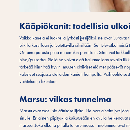
Kääpiökanit: todellisia ulko
Vaikka kaneja ei luokitella jyrkästi jyrsijöiksi, ne ovat luultav
pitkillä korvillaan ja luotettavilla silmillään. Se, tulevatko heist
On aina parasta pitää ne ainakin pareittain. Siten voit tarkka
piha/puutarha. Siellä he voivat elää haluamallaan tavalla liik
tärkeää kiinnittää hyvin, muuten aktiiviset eläimet pääsevät no
kalusteet suojassa uteliaiden kanien hampailta. Vaihtoehtoisesti v
vaihtelua ja liikuntaa.
Marsu: vilkas tunnelma
Marsut ovat todellisia äänitaiteilijoita. Ne ovat ainoita jyrsijöi
sinulle. Erilaisten piipitys- ja kuikutusäänien avulla he kertova
marsua. Joko ulkona pihalla tai asunnossa - molemmat ovat mahdo