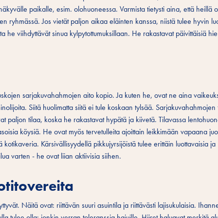
kyvälle paikalle, esim. olohuoneessa. Varmista tietysti aina, että heillä 
iten ryhmässä. Jos vietät paljon aikaa eläinten kanssa, niistä tulee hyvin lu
ta he viihdyttävät sinua kylpytottumuksillaan. He rakastavat päivittäisiä hi
a
kojen sarjakuvahahmojen aito kopio. Ja kuten he, ovat ne aina vaikeuks
nolijoita. Siitä huolimatta siitä ei tule koskaan tylsää. Sarjakuvahahmojen
at paljon tilaa, koska he rakastavat hypätä ja kiivetä. Tilavassa lentohuo
itasoisia köysiä. He ovat myös tervetulleita ajoittain leikkimään vapaana ju
kotikaveria. Kärsivällisyydellä pikkujyrsijöistä tulee erittäin luottavaisia ja
a varten - he ovat liian aktiivisia siihen.
kotitovereita
ttyvät. Näitä ovat: riittävän suuri asuintila ja riittävästi lajisukulaisia. Iha
nulla tulee olla: jonkin verran toleranssia hajuille. Hiiret haluavat merkitä a