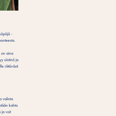
 söpöjä -
luonteesta.
a on aina
 siistinä ja
e riittävästi
a valinta
intään kahta
 ja voit