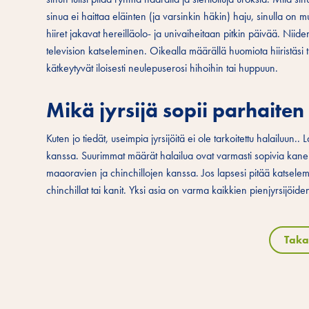
sinua ei haittaa eläinten (ja varsinkin häkin) haju, sinulla on mut
hiiret jakavat hereilläolo- ja univaiheitaan pitkin päivää. N
television katseleminen. Oikealla määrällä huomiota hiiristäsi tu
kätkeytyvät iloisesti neulepuserosi hihoihin tai huppuun.
Mikä jyrsijä sopii parhaiten
Kuten jo tiedät, useimpia jyrsijöitä ei ole tarkoitettu halailuun..
kanssa. Suurimmat määrät halailua ovat varmasti sopivia kaneille
maaoravien ja chinchillojen kanssa. Jos lapsesi pitää katselemises
chinchillat tai kanit. Yksi asia on varma kaikkien pienjyrsijöi
Taka