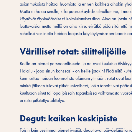
asianmukaista hoitoa, huomiota ja ennen kaikkea ainakin yhden 
Mutta ei hätää sinulle, sillä pääruokayhdistelmällämme, Emotion B
käyttävät täysimääräisesti kolmiulotteista tilaa. Aina on jotain
luottavaisia, mutta heillä on aina kiire, eivätkä pidä siitä, että
rahallesi vastinetta heidän laajasta käyttäytymisrepertuaarista
Värilliset rotat: silittelijöille
Rotilla on pienet persoonallisuudet ja ne ovat kuuluisia älykkyy
Halailu - jopa sinun kanssasi - on heille jotakin! Pidä niitä k
kunnioittaa heidän luonnollista elämänrytmiään: rotat ovat luon
minkä jälkeen tulevat pitkät univaiheet, jotka tapahtuvat pääas
kuultuaan sinut tai jopa joissain tapauksissa vaihtamasta vuo
ei estä pitkitettyä silittelyä.
Degut: kaiken keskipiste
Toisin kuin useimmat pienet jyrsijät, degut ovat päiväeläjiä ja r