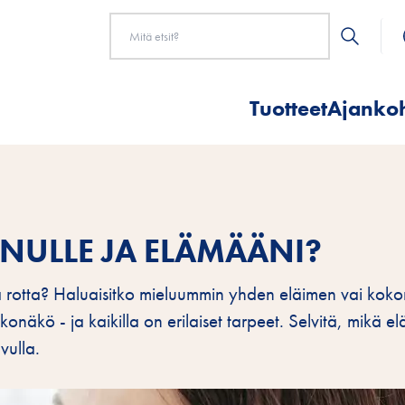
Tuotteet
Ajankoh
INULLE JA ELÄMÄÄNI?
pa rotta? Haluaisitko mieluummin yhden eläimen vai kok
lkonäkö - ja kaikilla on erilaiset tarpeet. Selvitä, mikä el
vulla.