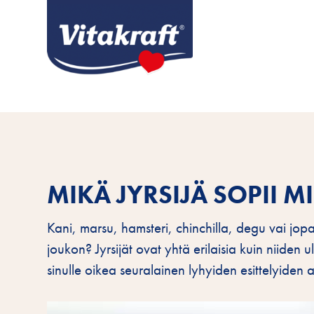
MIKÄ JYRSIJÄ SOPII M
Kani, marsu, hamsteri, chinchilla, degu vai jo
joukon? Jyrsijät ovat yhtä erilaisia kuin niiden u
sinulle oikea seuralainen lyhyiden esittelyiden a