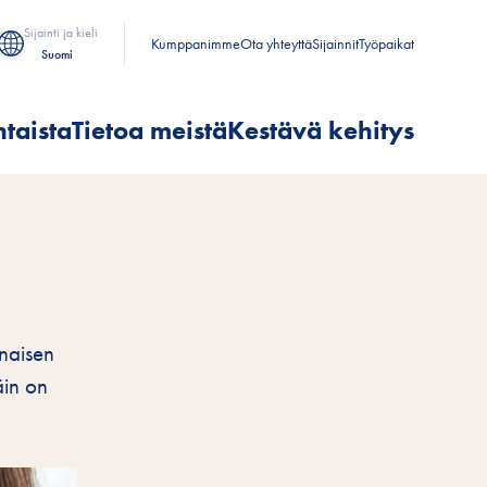
Sijainti ja kieli
Kumppanimme
Ota yhteyttä
Sijainnit
Työpaikat
Suomi
taista
Tietoa meistä
Kestävä kehitys
onaisen
äin on