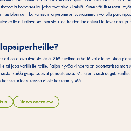
kattomia kotitovereita, jotka ovat aina kiireisiä. Kuten värilliset rotat, myös 
iiden haistelemisen, kaivamisen ja puremisen seuraaminen voi olla parempa
lee erittäin luottavaisia. Sinusta tulee heidän laajentunut lajitoverinsa, ja 
 lapsiperheille?
 Lastesi on oltava tietoisia tästä. Siitä huolimatta heillä voi olla hauskaa pie
 tai jopa värillisille rotille. Paljon hyvää viihdettä on odotettavissa marsu
ta, kaikki jyrsijät sopivat periaatteessa. Mutta erityisesti degut, värilliset
den kanssa: niiden kanssa ei ole koskaan tylsää.
isin
News overview