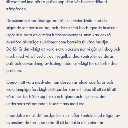
till exempel inte börjar gräva upp dina vår blomsterlökar i
trädgården.
Dessutom vaknar fästingarna från sin vinterdvala med de
stigande temperaturerna, och dessa små blodsugande insekter
utgör inte bara ett allmänt irritationsmoment, utan kan också
överföra allvarliga sjukdomar som borrelia till våra husdjur.
Därför är det viktigt att vara extra vaksam när vi går ut i skog och
mark med våra husdjur, och regelbundna kontroller av deras
päls och användning av fästingmedel är viktigt för att förhindra
problem.
Genom att vara medveten om dessa vårrelaterade faror och
vidta lämpliga försiktighetsåtgärder kan vi hjälpa till att se till att
våra husdjur håller sig friska och glada och njuter av den
underbara vårperioden tillsammans med oss.
I händelse av att ditt husdjur blir sjukt efter kontakt med någon av
ovanstående faror, se alltid till att kontakta din veterinär