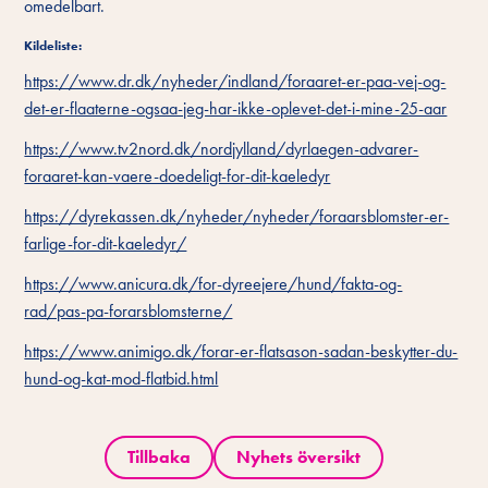
omedelbart.
Kildeliste:
https://www.dr.dk/nyheder/indland/foraaret-er-paa-vej-og-
det-er-flaaterne-ogsaa-jeg-har-ikke-oplevet-det-i-mine-25-aar
https://www.tv2nord.dk/nordjylland/dyrlaegen-advarer-
foraaret-kan-vaere-doedeligt-for-dit-kaeledyr
https://dyrekassen.dk/nyheder/nyheder/foraarsblomster-er-
farlige-for-dit-kaeledyr/
https://www.anicura.dk/for-dyreejere/hund/fakta-og-
rad/pas-pa-forarsblomsterne/
https://www.animigo.dk/forar-er-flatsason-sadan-beskytter-du-
hund-og-kat-mod-flatbid.html
Tillbaka
Nyhets översikt