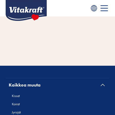
Kaikkea muuta
Kissat
Koirat
Jyrsijät