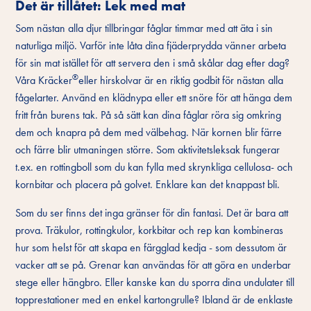
Det är tillåtet: Lek med mat
Som nästan alla djur tillbringar fåglar timmar med att äta i sin
naturliga miljö. Varför inte låta dina fjäderprydda vänner arbeta
för sin mat istället för att servera den i små skålar dag efter dag?
®
Våra Kräcker
eller hirskolvar är en riktig godbit för nästan alla
fågelarter. Använd en klädnypa eller ett snöre för att hänga dem
fritt från burens tak. På så sätt kan dina fåglar röra sig omkring
dem och knapra på dem med välbehag. När kornen blir färre
och färre blir utmaningen större. Som aktivitetsleksak fungerar
t.ex. en rottingboll som du kan fylla med skrynkliga cellulosa- och
kornbitar och placera på golvet. Enklare kan det knappast bli.
Som du ser finns det inga gränser för din fantasi. Det är bara att
prova. Träkulor, rottingkulor, korkbitar och rep kan kombineras
hur som helst för att skapa en färgglad kedja - som dessutom är
vacker att se på. Grenar kan användas för att göra en underbar
stege eller hängbro. Eller kanske kan du sporra dina undulater till
topprestationer med en enkel kartongrulle? Ibland är de enklaste