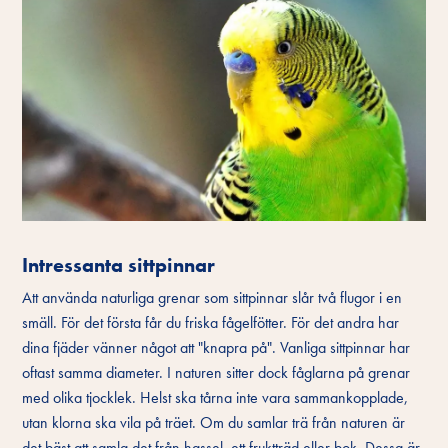
Intressanta sittpinnar
Att använda naturliga grenar som sittpinnar slår två flugor i en
smäll. För det första får du friska fågelfötter. För det andra har
dina fjäder vänner något att "knapra på". Vanliga sittpinnar har
oftast samma diameter. I naturen sitter dock fåglarna på grenar
med olika tjocklek. Helst ska tårna inte vara sammankopplade,
utan klorna ska vila på träet. Om du samlar trä från naturen är
det bäst att samla det från hassel, ett fruktträd eller bok. Dessa är