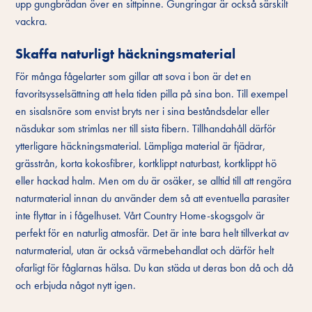
upp gungbrädan över en sittpinne. Gungringar är också särskilt
vackra.
Skaffa naturligt häckningsmaterial
För många fågelarter som gillar att sova i bon är det en
favoritsysselsättning att hela tiden pilla på sina bon. Till exempel
en sisalsnöre som envist bryts ner i sina beståndsdelar eller
näsdukar som strimlas ner till sista fibern. Tillhandahåll därför
ytterligare häckningsmaterial. Lämpliga material är fjädrar,
grässtrån, korta kokosfibrer, kortklippt naturbast, kortklippt hö
eller hackad halm. Men om du är osäker, se alltid till att rengöra
naturmaterial innan du använder dem så att eventuella parasiter
inte flyttar in i fågelhuset. Vårt Country Home-skogsgolv är
perfekt för en naturlig atmosfär. Det är inte bara helt tillverkat av
naturmaterial, utan är också värmebehandlat och därför helt
ofarligt för fåglarnas hälsa. Du kan städa ut deras bon då och då
och erbjuda något nytt igen.