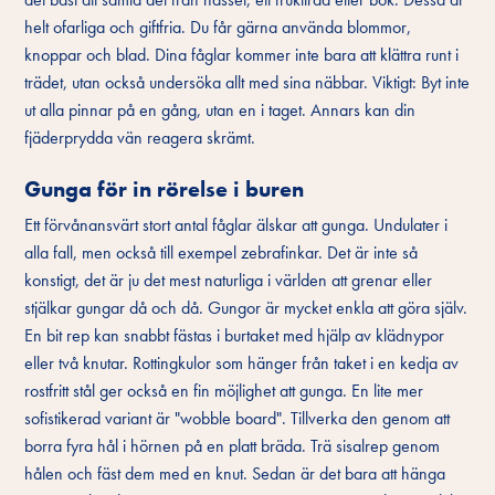
helt ofarliga och giftfria. Du får gärna använda blommor,
knoppar och blad. Dina fåglar kommer inte bara att klättra runt i
trädet, utan också undersöka allt med sina näbbar. Viktigt: Byt inte
ut alla pinnar på en gång, utan en i taget. Annars kan din
fjäderprydda vän reagera skrämt.
Gunga för in rörelse i buren
Ett förvånansvärt stort antal fåglar älskar att gunga. Undulater i
alla fall, men också till exempel zebrafinkar. Det är inte så
konstigt, det är ju det mest naturliga i världen att grenar eller
stjälkar gungar då och då. Gungor är mycket enkla att göra själv.
En bit rep kan snabbt fästas i burtaket med hjälp av klädnypor
eller två knutar. Rottingkulor som hänger från taket i en kedja av
rostfritt stål ger också en fin möjlighet att gunga. En lite mer
sofistikerad variant är "wobble board". Tillverka den genom att
borra fyra hål i hörnen på en platt bräda. Trä sisalrep genom
hålen och fäst dem med en knut. Sedan är det bara att hänga