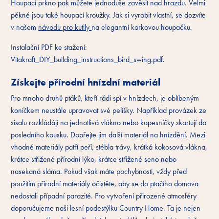
Houpací prkno pak můžete jednoduše zavěsit nad hrazdu. Velmi
pěkné jsou také houpací kroužky. Jak si vyrobit vlastní, se dozvíte
v našem
návodu pro kutily
na elegantní korkovou houpačku.
Instalační PDF ke stažení:
Vitakraft_DIY_building_instructions_bird_swing.pdf.
Získejte přírodní hnízdní materiál
Pro mnoho druhů ptáků, kteří rádi spí v hnízdech, je oblíbeným
koníčkem neustále upravovat své pelíšky. Například provázek ze
sisalu rozkládájí na jednotlivá vlákna nebo kapesníčky skartují do
posledního kousku. Dopřejte jim další materiál na hnízdění. Mezi
vhodné materiály patří peří, stébla trávy, krátká kokosová vlákna,
krátce střižené přírodní lýko, krátce střižené seno nebo
nasekaná sláma. Pokud však máte pochybnosti, vždy před
použitím přírodní materiály očistěte, aby se do ptačího domova
nedostali případní parazité. Pro vytvoření přirozené atmosféry
doporučujeme naši lesní podestýlku Country Home. Ta je nejen