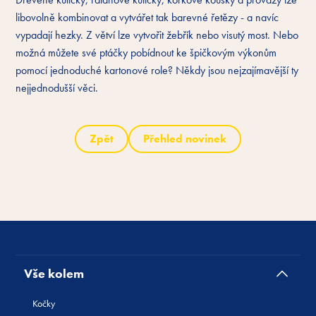
libovolně kombinovat a vytvářet tak barevné řetězy - a navíc
vypadají hezky. Z větví lze vytvořit žebřík nebo visutý most. Nebo
možná můžete své ptáčky pobídnout ke špičkovým výkonům
pomocí jednoduché kartonové role? Někdy jsou nejzajímavější ty
nejjednodušší věci.
Zpět
Přehled novinek
Vše kolem
Kočky