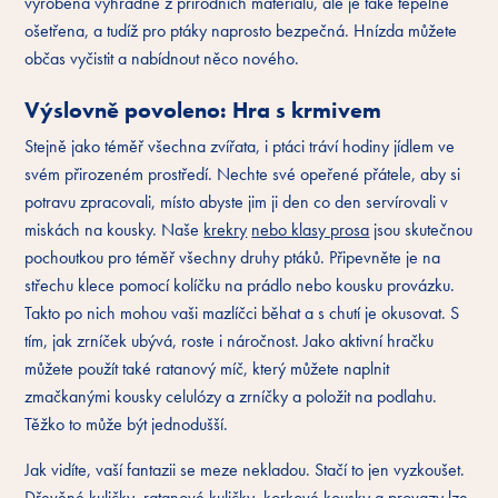
vyrobena výhradně z přírodních materiálů, ale je také tepelně
ošetřena, a tudíž pro ptáky naprosto bezpečná. Hnízda můžete
občas vyčistit a nabídnout něco nového.
Výslovně povoleno: Hra s krmivem
Stejně jako téměř všechna zvířata, i ptáci tráví hodiny jídlem ve
svém přirozeném prostředí. Nechte své opeřené přátele, aby si
potravu zpracovali, místo abyste jim ji den co den servírovali v
miskách na kousky. Naše
krekry
nebo klasy prosa
jsou skutečnou
pochoutkou pro téměř všechny druhy ptáků. Připevněte je na
střechu klece pomocí kolíčku na prádlo nebo kousku provázku.
Takto po nich mohou vaši mazlíčci běhat a s chutí je okusovat. S
tím, jak zrníček ubývá, roste i náročnost. Jako aktivní hračku
můžete použít také ratanový míč, který můžete naplnit
zmačkanými kousky celulózy a zrníčky a položit na podlahu.
Těžko to může být jednodušší.
Jak vidíte, vaší fantazii se meze nekladou. Stačí to jen vyzkoušet.
Dřevěné kuličky, ratanové kuličky, korkové kousky a provazy lze