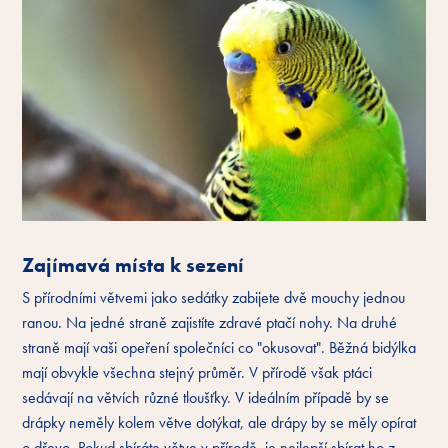
Zajímavá místa k sezení
S přírodními větvemi jako sedátky zabijete dvě mouchy jednou
ranou. Na jedné straně zajistíte zdravé ptačí nohy. Na druhé
straně mají vaši opeření společníci co "okusovat". Běžná bidýlka
mají obvykle všechna stejný průměr. V přírodě však ptáci
sedávají na větvích různé tloušťky. V ideálním případě by se
drápky neměly kolem větve dotýkat, ale drápy by se měly opírat
o dřevo. Pokud sbíráte větve v přírodě, je nejlepší sbírat ho z