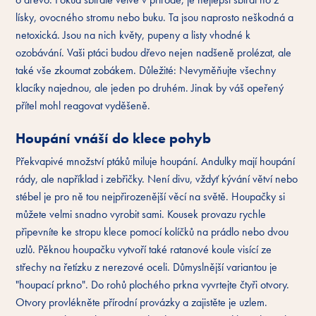
lísky, ovocného stromu nebo buku. Ta jsou naprosto neškodná a
netoxická. Jsou na nich květy, pupeny a listy vhodné k
ozobávání. Vaši ptáci budou dřevo nejen nadšeně prolézat, ale
také vše zkoumat zobákem. Důležité: Nevyměňujte všechny
klacíky najednou, ale jeden po druhém. Jinak by váš opeřený
přítel mohl reagovat vyděšeně.
Houpání vnáší do klece pohyb
Překvapivé množství ptáků miluje houpání. Andulky mají houpání
rády, ale například i zebřičky. Není divu, vždyť kývání větví nebo
stébel je pro ně tou nejpřirozenější věcí na světě. Houpačky si
můžete velmi snadno vyrobit sami. Kousek provazu rychle
připevníte ke stropu klece pomocí kolíčků na prádlo nebo dvou
uzlů. Pěknou houpačku vytvoří také ratanové koule visící ze
střechy na řetízku z nerezové oceli. Důmyslnější variantou je
"houpací prkno". Do rohů plochého prkna vyvrtejte čtyři otvory.
Otvory provlékněte přírodní provázky a zajistěte je uzlem.