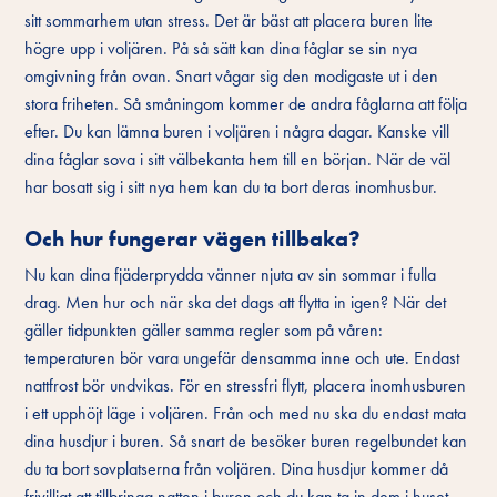
sitt sommarhem utan stress. Det är bäst att placera buren lite
högre upp i voljären. På så sätt kan dina fåglar se sin nya
omgivning från ovan. Snart vågar sig den modigaste ut i den
stora friheten. Så småningom kommer de andra fåglarna att följa
efter. Du kan lämna buren i voljären i några dagar. Kanske vill
dina fåglar sova i sitt välbekanta hem till en början. När de väl
har bosatt sig i sitt nya hem kan du ta bort deras inomhusbur.
Och hur fungerar vägen tillbaka?
Nu kan dina fjäderprydda vänner njuta av sin sommar i fulla
drag. Men hur och när ska det dags att flytta in igen? När det
gäller tidpunkten gäller samma regler som på våren:
temperaturen bör vara ungefär densamma inne och ute. Endast
nattfrost bör undvikas. För en stressfri flytt, placera inomhusburen
i ett upphöjt läge i voljären. Från och med nu ska du endast mata
dina husdjur i buren. Så snart de besöker buren regelbundet kan
du ta bort sovplatserna från voljären. Dina husdjur kommer då
frivilligt att tillbringa natten i buren och du kan ta in dem i huset