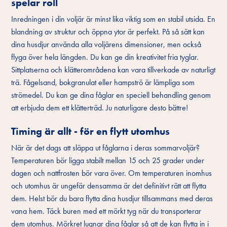
spelar roll
Inredningen i din voljär är minst lika viktig som en stabil utsida. En
blandning av struktur och öppna ytor är perfekt. På så sätt kan
dina husdjur använda alla voljärens dimensioner, men också
flyga över hela längden. Du kan ge din kreativitet fria tyglar.
Sittplatserna och klätterområdena kan vara tillverkade av naturligt
trä. Fågelsand, bokgranulat eller hampströ är lämpliga som
strömedel. Du kan ge dina fåglar en speciell behandling genom
att erbjuda dem ett klätterträd. Ju naturligare desto bättre!
Timing är allt - för en flytt utomhus
När är det dags att släppa ut fåglarna i deras sommarvoljär?
Temperaturen bör ligga stabilt mellan 15 och 25 grader under
dagen och nattfrosten bör vara över. Om temperaturen inomhus
och utomhus är ungefär densamma är det definitivt rätt att flytta
dem. Helst bör du bara flytta dina husdjur tillsammans med deras
vana hem. Täck buren med ett mörkt tyg när du transporterar
dem utomhus. Mörkret lugnar dina fåglar så att de kan flytta in i