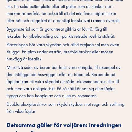
ute. En solid bottenplatta eller ett galler som du sänker ner i
marken är perfekt. Se också till att det inte finns några luckor
eller hål och att gallret är ordentligt fastskruvat i ramen överallt.
Byggmaterial som är garanterat giftfria är lövträ, färg till
leksaker för ytbehandling och punktsvetsade rostfria stålnät.
Placeringen bör vara skyddad och alltid erbjuda sol men även
skugga. En plats under ett träd, bredvid buskar eller mot en
husvägg är idealisk.
Minst två sidor av buren bör helst vara stängda, till exempel av
den intilliggande husväggen eller en träpanel. Beroende på
fågelart kan ett extra skyddat område rekommenderas eller till
och med vara obligatoriskt. På så sätt känner sig dina fåglar
trygga och kan koppla av och njuta av sommaren.
Dubbla plexiglasskivor som skydd skyddar mot regn och spillning
från vilda fåglar
Detsamma gäller för voljären: inredningen