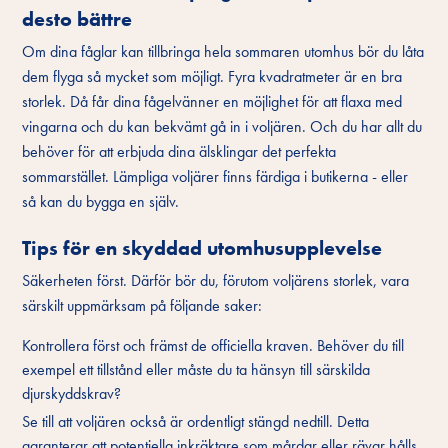
desto bättre
Om dina fåglar kan tillbringa hela sommaren utomhus bör du låta
dem flyga så mycket som möjligt. Fyra kvadratmeter är en bra
storlek. Då får dina fågelvänner en möjlighet för att flaxa med
vingarna och du kan bekvämt gå in i voljären. Och du har allt du
behöver för att erbjuda dina älsklingar det perfekta
sommarstället. Lämpliga voljärer finns färdiga i butikerna - eller
så kan du bygga en själv.
Tips för en skyddad utomhusupplevelse
Säkerheten först. Därför bör du, förutom voljärens storlek, vara
särskilt uppmärksam på följande saker:
Kontrollera först och främst de officiella kraven. Behöver du till
exempel ett tillstånd eller måste du ta hänsyn till särskilda
djurskyddskrav?
Se till att voljären också är ordentligt stängd nedtill. Detta
garanterar att potentiella inkräktare som mårdar eller rävar hålls