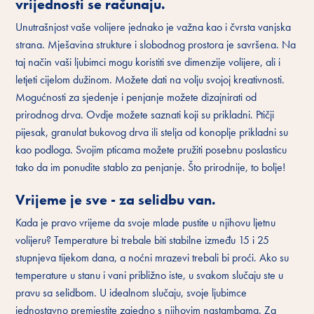
vrijednosti se računaju.
Unutrašnjost vaše volijere jednako je važna kao i čvrsta vanjska
strana. Mješavina strukture i slobodnog prostora je savršena. Na
taj način vaši ljubimci mogu koristiti sve dimenzije volijere, ali i
letjeti cijelom dužinom. Možete dati na volju svojoj kreativnosti.
Mogućnosti za sjedenje i penjanje možete dizajnirati od
prirodnog drva. Ovdje možete saznati koji su prikladni. Ptičji
pijesak, granulat bukovog drva ili stelja od konoplje prikladni su
kao podloga. Svojim pticama možete pružiti posebnu poslasticu
tako da im ponudite stablo za penjanje. Što prirodnije, to bolje!
Vrijeme je sve - za selidbu van.
Kada je pravo vrijeme da svoje mlade pustite u njihovu ljetnu
volijeru? Temperature bi trebale biti stabilne između 15 i 25
stupnjeva tijekom dana, a noćni mrazevi trebali bi proći. Ako su
temperature u stanu i vani približno iste, u svakom slučaju ste u
pravu sa selidbom. U idealnom slučaju, svoje ljubimce
jednostavno premjestite zajedno s njihovim nastambama. Za