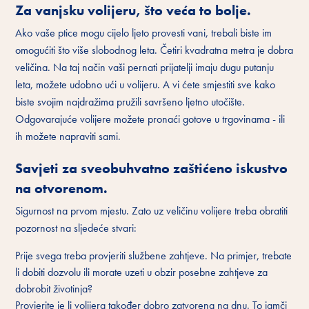
Za vanjsku volijeru, što veća to bolje.
Ako vaše ptice mogu cijelo ljeto provesti vani, trebali biste im
omogućiti što više slobodnog leta. Četiri kvadratna metra je dobra
veličina. Na taj način vaši pernati prijatelji imaju dugu putanju
leta, možete udobno ući u volijeru. A vi ćete smjestiti sve kako
biste svojim najdražima pružili savršeno ljetno utočište.
Odgovarajuće volijere možete pronaći gotove u trgovinama - ili
ih možete napraviti sami.
Savjeti za sveobuhvatno zaštićeno iskustvo
na otvorenom.
Sigurnost na prvom mjestu. Zato uz veličinu volijere treba obratiti
pozornost na sljedeće stvari:
Prije svega treba provjeriti službene zahtjeve. Na primjer, trebate
li dobiti dozvolu ili morate uzeti u obzir posebne zahtjeve za
dobrobit životinja?
Provjerite je li volijera također dobro zatvorena na dnu. To jamči