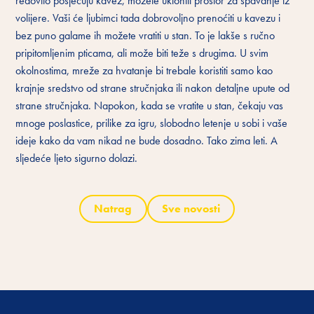
redovito posjećuju kavez, možete ukloniti prostor za spavanje iz
volijere. Vaši će ljubimci tada dobrovoljno prenoćiti u kavezu i
bez puno galame ih možete vratiti u stan. To je lakše s ručno
pripitomljenim pticama, ali može biti teže s drugima. U svim
okolnostima, mreže za hvatanje bi trebale koristiti samo kao
krajnje sredstvo od strane stručnjaka ili nakon detaljne upute od
strane stručnjaka. Napokon, kada se vratite u stan, čekaju vas
mnoge poslastice, prilike za igru, slobodno letenje u sobi i vaše
ideje kako da vam nikad ne bude dosadno. Tako zima leti. A
sljedeće ljeto sigurno dolazi.
Natrag
Sve novosti