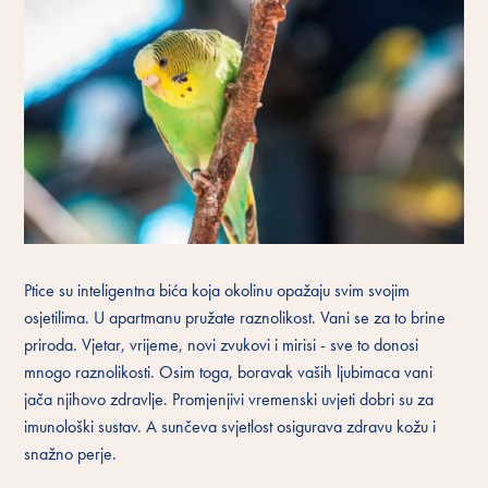
Ptice su inteligentna bića koja okolinu opažaju svim svojim
osjetilima. U apartmanu pružate raznolikost. Vani se za to brine
priroda. Vjetar, vrijeme, novi zvukovi i mirisi - sve to donosi
mnogo raznolikosti. Osim toga, boravak vaših ljubimaca vani
jača njihovo zdravlje. Promjenjivi vremenski uvjeti dobri su za
imunološki sustav. A sunčeva svjetlost osigurava zdravu kožu i
snažno perje.