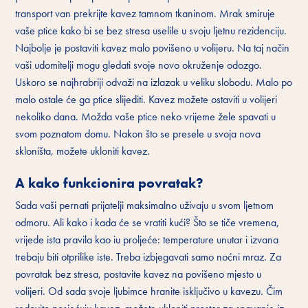
transport van prekrijte kavez tamnom tkaninom. Mrak smiruje
vaše ptice kako bi se bez stresa uselile u svoju ljetnu rezidenciju.
Najbolje je postaviti kavez malo povišeno u volijeru. Na taj način
vaši udomitelji mogu gledati svoje novo okruženje odozgo.
Uskoro se najhrabriji odvaži na izlazak u veliku slobodu. Malo po
malo ostale će ga ptice slijediti. Kavez možete ostaviti u volijeri
nekoliko dana. Možda vaše ptice neko vrijeme žele spavati u
svom poznatom domu. Nakon što se presele u svoja nova
skloništa, možete ukloniti kavez.
A kako funkcionira povratak?
Sada vaši pernati prijatelji maksimalno uživaju u svom ljetnom
odmoru. Ali kako i kada će se vratiti kući? Što se tiče vremena,
vrijede ista pravila kao iu proljeće: temperature unutar i izvana
trebaju biti otprilike iste. Treba izbjegavati samo noćni mraz. Za
povratak bez stresa, postavite kavez na povišeno mjesto u
volijeri. Od sada svoje ljubimce hranite isključivo u kavezu. Čim