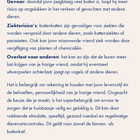
Gevaar
: doordat jouw jaagblaag veel buiten is, loopt hij meer
risico op ongelukken in het verkeer of gevechten met andere
dieren.
Ziekterisico’s
: buitenkatten zijn gevoeliger voor ziekten die
worden verspreid door andere dieren, zoals kattenziektes of
parasieten. Ook kan jouw miauwende vriend ziek worden door
vergiftiging van planten of chemicaliën.
Overlast voor anderen
: het kan zo zijn dat de buren meer
last krijgen van je harige vriend, omdat hij eventueel
uitwerpselen achterlaat, jaagt op vogels of andere dieren.
Het is belangrijk om rekening te houden met jouw levensstijl én
de behoeften, persoonlijkheid van je harige vriend. Ongeacht
de keuze die je maakt, is het superbelangrijk om ervoor te
zorgen dat je huisbaasje veilig en gelukkig is. Dit kan door
voldoende stimulatie, speeltijd, gezond voedsel en regelmatige
dierenartscontroles. Dit geldt voor zowel de binnen- als
buitenkat!