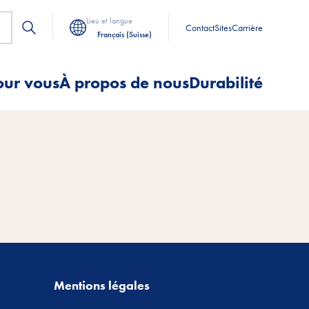
Lieu et langue
Contact
Sites
Carrière
Français (Suisse)
our vous
À propos de nous
Durabilité
Mentions légales