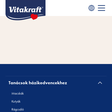
Tanácsok házikedvencekhez
Macskák
Kutyák
Rágcsáló