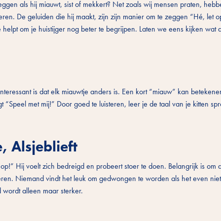
eggen als hij miauwt, sist of mekkert? Net zoals wij mensen praten, hebbe
. De geluiden die hij maakt, zijn zijn manier om te zeggen “Hé, let op 
e helpt om je huistijger nog beter te begrijpen. Laten we eens kijken wat
nteressant is dat elk miauwtje anders is. Een kort “miauw” kan betekene
“Speel met mij!” Door goed te luisteren, leer je de taal van je kitten sp
 Alsjeblieft
as op!” Hij voelt zich bedreigd en probeert stoer te doen. Belangrijk is om d
lmeren. Niemand vindt het leuk om gedwongen te worden als het even niet
d wordt alleen maar sterker.