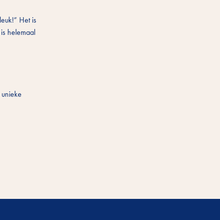
euk!” Het is
j is helemaal
n unieke