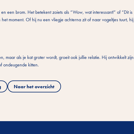
n een brom. Het betekent zoiets als “Wow, wat interessant!” of “Dit is l
 het moment. Of hij nu een vliegje achterna zit of naar vogeltjes tuurt, hi
n, maar als je kat groter wordt, groeit ook jullie relatie. Hij ontwikkelt zij
 of ondeugende kitten.
g
Naar het overzicht