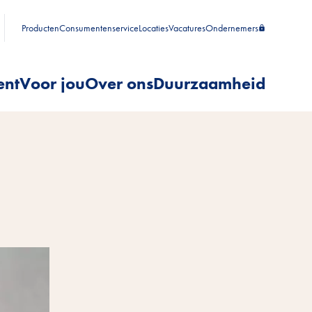
Producten
Consumentenservice
Locaties
Vacatures
Ondernemers
ent
Voor jou
Over ons
Duurzaamheid