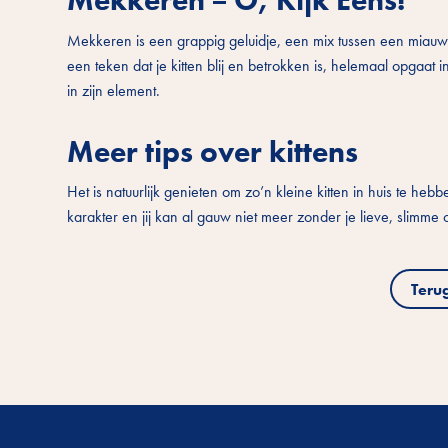
Mekkeren = O, Kijk Eens!
Mekkeren is een grappig geluidje, een mix tussen een miauw e
een teken dat je kitten blij en betrokken is, helemaal opgaat in
in zijn element.
Meer tips over kittens
Het is natuurlijk genieten om zo’n kleine kitten in huis te hebbe
karakter en jij kan al gauw niet meer zonder je lieve, slimme
Teru