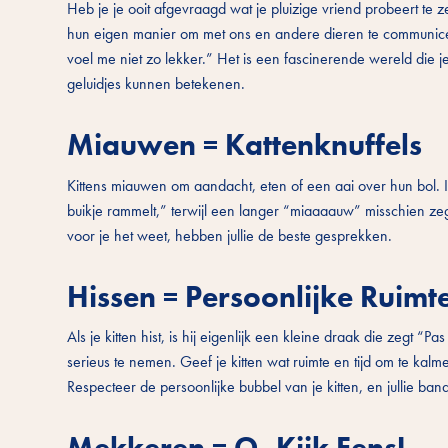
Heb je je ooit afgevraagd wat je pluizige vriend probeert te z
hun eigen manier om met ons en andere dieren te communiceren
voel me niet zo lekker.” Het is een fascinerende wereld die j
geluidjes kunnen betekenen.
Miauwen = Kattenknuffels
Kittens miauwen om aandacht, eten of een aai over hun bol. I
buikje rammelt,” terwijl een langer “miaaaauw” misschien zegt 
voor je het weet, hebben jullie de beste gesprekken.
Hissen = Persoonlijke Ruimte,
Als je kitten hist, is hij eigenlijk een kleine draak die zegt “P
serieus te nemen. Geef je kitten wat ruimte en tijd om te ka
Respecteer de persoonlijke bubbel van je kitten, en jullie ban