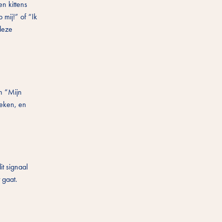
n kittens
mij!” of “Ik
 deze
n “Mijn
reken, en
it signaal
 gaat.