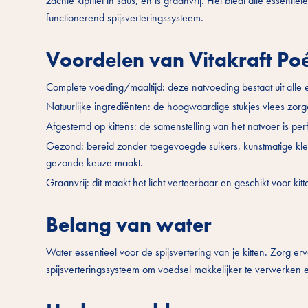
zachte kipfilet in saus, en is graanvrij. Het biedt alle essent
functionerend spijsverteringssysteem.
Voordelen van Vitakraft Poé
Complete voeding/maaltijd: deze natvoeding bestaat uit alle e
Natuurlijke ingrediënten: de hoogwaardige stukjes vlees zorg
Afgestemd op kittens: de samenstelling van het natvoer is per
Gezond: bereid zonder toegevoegde suikers, kunstmatige kleu
gezonde keuze maakt.
Graanvrij: dit maakt het licht verteerbaar en geschikt voor k
Belang van water
Water essentieel voor de spijsvertering van je kitten. Zorg ervo
spijsverteringssysteem om voedsel makkelijker te verwerken 