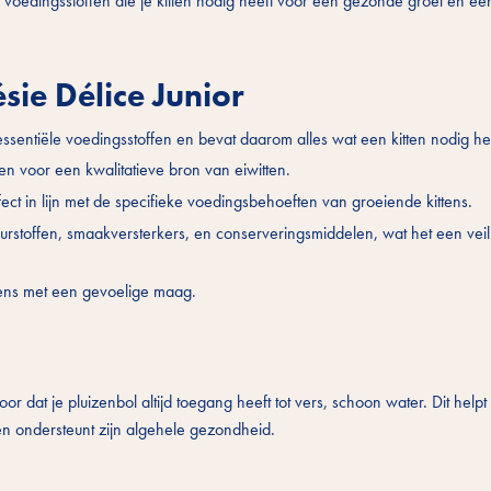
iële voedingsstoffen die je kitten nodig heeft voor een gezonde groei en e
sie Délice Junior
ssentiële voedingsstoffen en bevat daarom alles wat een kitten nodig he
en voor een kwalitatieve bron van eiwitten.
fect in lijn met de specifieke voedingsbehoeften van groeiende kittens.
rstoffen, smaakversterkers, en conserveringsmiddelen, wat het een veil
ittens met een gevoelige maag.
or dat je pluizenbol altijd toegang heeft tot vers, schoon water. Dit helpt 
en ondersteunt zijn algehele gezondheid.