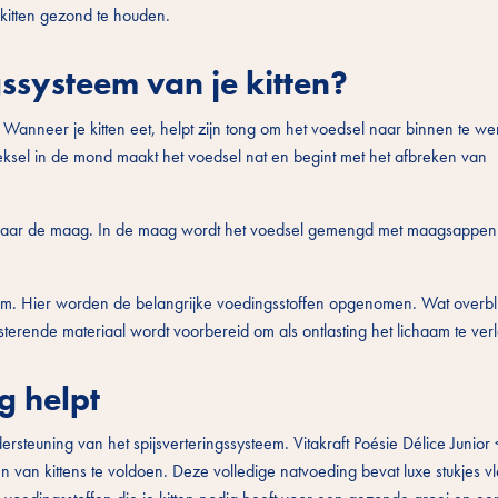
 kitten gezond te houden.
gssysteem van je kitten?
. Wanneer je kitten eet, helpt zijn tong om het voedsel naar binnen te w
ksel in de mond maakt het voedsel nat en begint met het afbreken van
, naar de maag. In de maag wordt het voedsel gemengd met maagsappen
m. Hier worden de belangrijke voedingsstoffen opgenomen. Wat overblij
rende materiaal wordt voorbereid om als ontlasting het lichaam te verl
g helpt
rsteuning van het spijsverteringssysteem. Vitakraft Poésie Délice Junior 
van kittens te voldoen. Deze volledige natvoeding bevat luxe stukjes vl