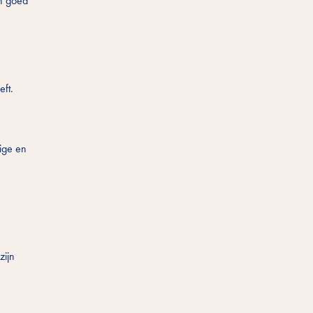
en goed
eft.
ige en
zijn