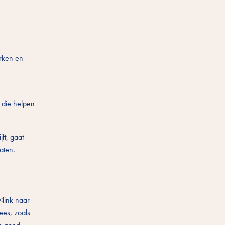
erken en
 die helpen
ft, gaat
aten.
<link naar
ees, zoals