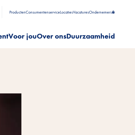
Producten
Consumentenservice
Locaties
Vacatures
Ondernemers
ent
Voor jou
Over ons
Duurzaamheid