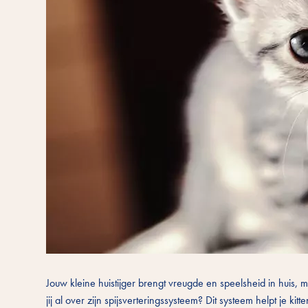
Jouw kleine huistijger brengt vreugde en speelsheid in huis
jij al over zijn spijsverteringssysteem? Dit systeem helpt je ki