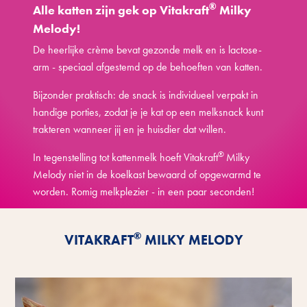
®
Alle katten zijn gek op Vitakraft
Milky
Melody!
De heerlijke crème bevat gezonde melk en is lactose-
arm - speciaal afgestemd op de behoeften van katten.
Bijzonder praktisch: de snack is individueel verpakt in
handige porties, zodat je je kat op een melksnack kunt
trakteren wanneer jij en je huisdier dat willen.
®
In tegenstelling tot kattenmelk hoeft Vitakraft
Milky
Melody niet in de koelkast bewaard of opgewarmd te
worden. Romig melkplezier - in een paar seconden!
Ontdek de voordelen
®
VITAKRAFT
MILKY MELODY