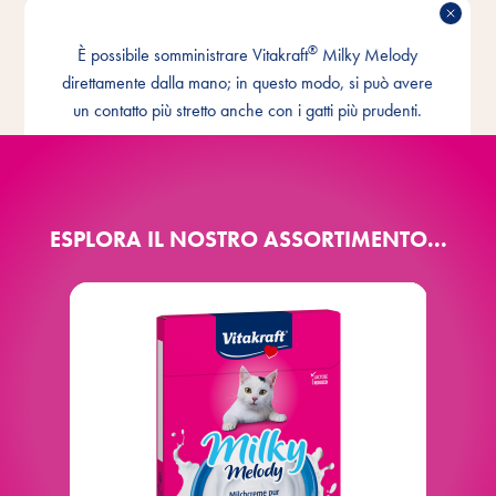
®
CONTATTO
È possibile somministrare Vitakraft
Milky Melody
direttamente dalla mano; in questo modo, si può avere
maggiore
un contatto più stretto anche con i gatti più prudenti.
ESPLORA IL NOSTRO ASSORTIMENTO...