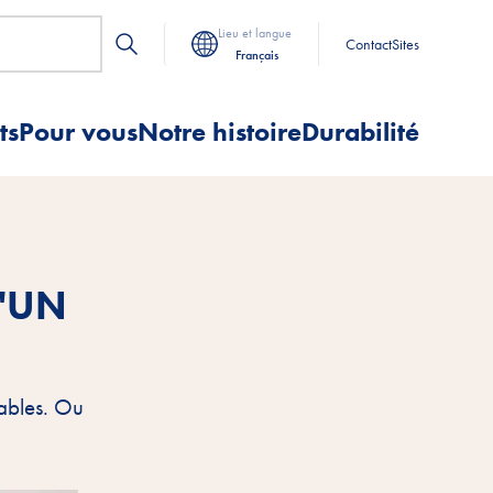
Lieu et langue
Contact
Sites
Français
ts
Pour vous
Notre histoire
Durabilité
D'UN
tables. Ou