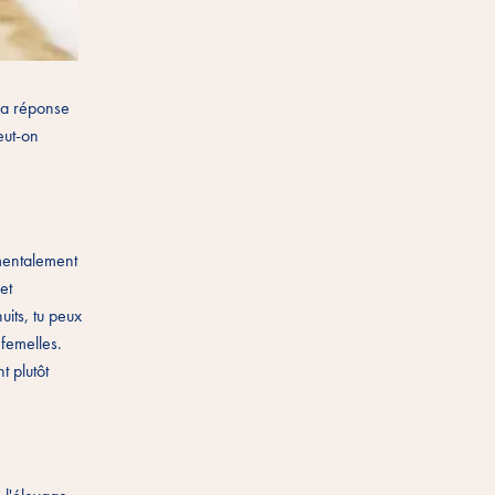
 La réponse
eut-on
amentalement
et
uits, tu peux
femelles.
t plutôt