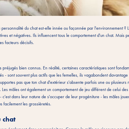
 La personnalité du chat est-elle innée ou façonnée par l'environnement ?
sitives et négatives. Ils influencent tous le comportement d'un chat. Mais p
es facteurs décisifs.
les préjugés bien connus. En réalité, certaines caractéristiques sont fond
és - sont souvent plus actifs que les femelles, ils vagabondent davantage 
pportes pas que ton chat d'extérieur s'absente parfois une ou plusieurs n
 Les mâles ont également un comportement de jeu différent de celui des 
- c'est dans leur nature de s'occuper de leur progéniture - les mâles jouen
us facilement les grossièretés.
u chat