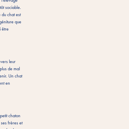
 l'élevage
tôt sociable.
 du chat est
ogéniture que
 être
vers leur
 plus de mal
enir. Un chat
ent en
 petit chaton
ses frères et