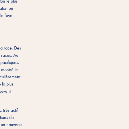
ton le plus
haton en
le foyer.
la race. Des
s races. Au
 pacifiques.
 montré le
iculièrement
 la plus
souvent
 très actif
tions de
ir un nouveau