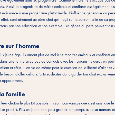
etrouve également dans sa progéniture. Comme le mâle ne s'occupe pas de
nes. Ainsi, la progéniture de mâles amicaux et confiants est également plu
naissance à une progéniture plutôt timide. L'influence génétique du père
 effet, contrairement au père chat qui n'agit sur la personnalité de sa pr
hatons par son éducation et son exemple. Les gènes du père peuvent ainsi
nte sur l'homme
plus jeune âge, ils auront plus de mal à se montrer amicaux et confiants en
le dans une ferme avec peu de contacts avec les humains, tu auras un peu
fiant et câlin. Il en va de même pour la question de la liberté d'aller et v
rs le besoin d'aller dehors. Si tu souhaites donc garder ton chat exclusivem
en appartement.
la famille
leur chaton le plus tôt possible. Ils sont convaincus que c'est ainsi que le
qui se produit. Plus un jeune chat peut grandir longtemps avec sa maman et 