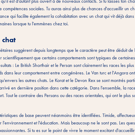
u'il est d'autant plus ouvert à de nouveaux contacts. Si tu laisses ton cha
e compétences sociales. Tu auras ainsi plus de chances d'accueillir un c
stance qui facilite également la cohabitation avec un chat qui vit déjà dans 
emaines lorsque tu l'emmènes chez toi.
 chat
iétaires suggèrent depuis longtemps que le caractère peut être déduit de 
er scientifiquement que certains comportements sont typiques de certaine
sultats : Le British Shorthair et le Persan sont clairement les races les plus
nds dans leur comportement entre congénères. Le Van turc et l'Angora ont
es qu'envers les autres chats. Le Korat et le Devon Rex se sont montrés part
 arrivé en dernière position dans cette catégorie. Dans l'ensemble, la race
rt. Tout le contraire des Persans ou des races orientales, qui ont le plus 
ristiques de base peuvent néanmoins être identifiées. Timide, affectueux,
r l'environnement et l'éducation. Mais beaucoup ne le sont pas. Les ques
t passionnantes. Si tu es sur le point de vivre le moment excitant d'accueill