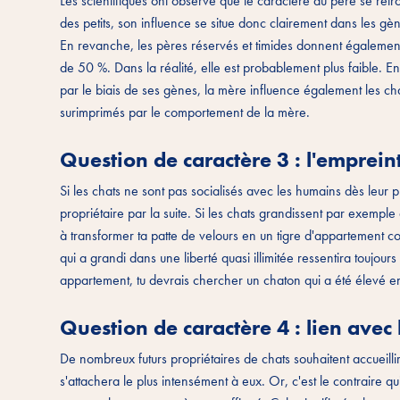
Les scientifiques ont observé que le caractère du père se r
des petits, son influence se situe donc clairement dans les gè
En revanche, les pères réservés et timides donnent également 
de 50 %. Dans la réalité, elle est probablement plus faible. En
par le biais de ses gènes, la mère influence également les c
surimprimés par le comportement de la mère.
Question de caractère 3 : l'emprei
Si les chats ne sont pas socialisés avec les humains dès leur 
propriétaire par la suite. Si les chats grandissent par exemp
à transformer ta patte de velours en un tigre d'appartement con
qui a grandi dans une liberté quasi illimitée ressentira toujou
appartement, tu devrais chercher un chaton qui a été élevé 
Question de caractère 4 : lien avec 
De nombreux futurs propriétaires de chats souhaitent accueillir 
s'attachera le plus intensément à eux. Or, c'est le contraire 