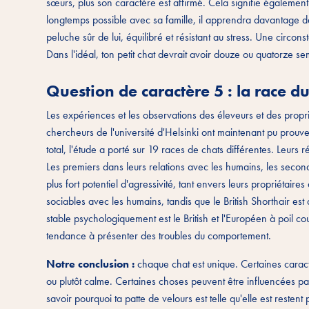
sœurs, plus son caractère est affirmé. Cela signifie également q
longtemps possible avec sa famille, il apprendra davantage d
peluche sûr de lui, équilibré et résistant au stress. Une circon
Dans l'idéal, ton petit chat devrait avoir douze ou quatorze s
Question de caractère 5 : la race du
Les expériences et les observations des éleveurs et des propr
chercheurs de l'université d'Helsinki ont maintenant pu prouv
total, l'étude a porté sur 19 races de chats différentes. Leurs ré
Les premiers dans leurs relations avec les humains, les seco
plus fort potentiel d'agressivité, tant envers leurs propriétair
sociables avec les humains, tandis que le British Shorthair est
stable psychologiquement est le British et l'Européen à poil cou
tendance à présenter des troubles du comportement.
Notre conclusion :
chaque chat est unique. Certaines caracté
ou plutôt calme. Certaines choses peuvent être influencées pa
savoir pourquoi ta patte de velours est telle qu'elle est resten