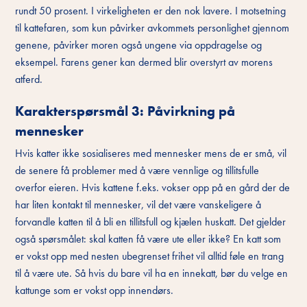
rundt 50 prosent. I virkeligheten er den nok lavere. I motsetning
til kattefaren, som kun påvirker avkommets personlighet gjennom
genene, påvirker moren også ungene via oppdragelse og
eksempel. Farens gener kan dermed blir overstyrt av morens
atferd.
Karakterspørsmål 3: Påvirkning på
mennesker
Hvis katter ikke sosialiseres med mennesker mens de er små, vil
de senere få problemer med å være vennlige og tillitsfulle
overfor eieren. Hvis kattene f.eks. vokser opp på en gård der de
har liten kontakt til mennesker, vil det være vanskeligere å
forvandle katten til å bli en tillitsfull og kjælen huskatt. Det gjelder
også spørsmålet: skal katten få være ute eller ikke? En katt som
er vokst opp med nesten ubegrenset frihet vil alltid føle en trang
til å være ute. Så hvis du bare vil ha en innekatt, bør du velge en
kattunge som er vokst opp innendørs.