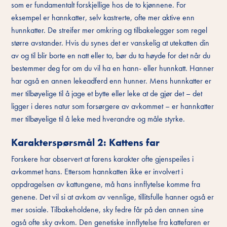
som er fundamentalt forskjellige hos de to kjønnene. For
eksempel er hannkatter, selv kastrerte, ofte mer aktive enn
hunnkatter. De streifer mer omkring og tilbakelegger som regel
større avstander. Hvis du synes det er vanskelig at utekatten din
av og til blir borte en natt eller to, bør du ta høyde for det når du
bestemmer deg for om du vil ha en hann- eller hunnkatt. Hanner
har også en annen lekeadferd enn hunner. Mens hunnkatter er
mer tilbøyelige til å jage et bytte eller leke at de gjør det – det
ligger i deres natur som forsørgere av avkommet – er hannkatter
mer tilbøyelige til å leke med hverandre og måle styrke.
Karakterspørsmål 2: Kattens far
Forskere har observert at farens karakter ofte gjenspeiles i
avkommet hans. Ettersom hannkatten ikke er involvert i
oppdragelsen av kattungene, må hans innflytelse komme fra
genene. Det vil si at avkom av vennlige, tillitsfulle hanner også er
mer sosiale. Tilbakeholdene, sky fedre får på den annen sine
også ofte sky avkom. Den genetiske innflytelse fra kattefaren er