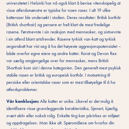
universitetet i Helsinki har nå også klart å bevise vitenskapelig at
visse atferdsmønstre er typiske for noen raser. I alt 19 ulike
katteraser ble undersøkt i studien. Deres resultater: Britisk korthår
(British shorthair) og persere er helt klart de mest fredelige
rasene. Førstnevnte i sin reaksjon med mennesker, og sistnevnte
i sin atferd blant artsfrender. Rasene tyrkisk van-katt og tyrkisk
angorakatt har vist seg å ha det høyeste aggresjonspotensialet –
både overfor egne eiere og andre katter. Korat og Devon Rex
var særlig omgjengelige over for mennesker, mens British
Shorthair kom sist i denne kategorien. Den generelt mest psykisk
stabile rasen er britisk og europeisk korthår. I motsetning til
persiske eller orientalske raser som er mest tilbøyelige til å ha
atferdsproblemer.
Vår konklusjon:
Alle katter er unike. Likevel er det mulig å
identifisere visse grunnleggende karakteristika. Sjenert, kjærlig,
svært aktiv eller nokså rolig. Enkelte ting kan påvirkes av miljøet
og oppdragelsen. Man ikke alt. Spørsmålene om hvorfor din