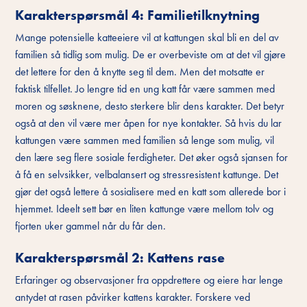
Karakterspørsmål 4: Familietilknytning
Mange potensielle katteeiere vil at kattungen skal bli en del av
familien så tidlig som mulig. De er overbeviste om at det vil gjøre
det lettere for den å knytte seg til dem. Men det motsatte er
faktisk tilfellet. Jo lengre tid en ung katt får være sammen med
moren og søsknene, desto sterkere blir dens karakter. Det betyr
også at den vil være mer åpen for nye kontakter. Så hvis du lar
kattungen være sammen med familien så lenge som mulig, vil
den lære seg flere sosiale ferdigheter. Det øker også sjansen for
å få en selvsikker, velbalansert og stressresistent kattunge. Det
gjør det også lettere å sosialisere med en katt som allerede bor i
hjemmet. Ideelt sett bør en liten kattunge være mellom tolv og
fjorten uker gammel når du får den.
Karakterspørsmål 2: Kattens rase
Erfaringer og observasjoner fra oppdrettere og eiere har lenge
antydet at rasen påvirker kattens karakter. Forskere ved