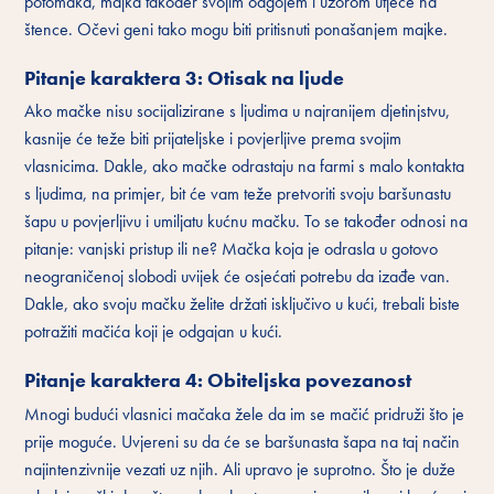
potomaka, majka također svojim odgojem i uzorom utječe na
štence. Očevi geni tako mogu biti pritisnuti ponašanjem majke.
Pitanje karaktera 3: Otisak na ljude
Ako mačke nisu socijalizirane s ljudima u najranijem djetinjstvu,
kasnije će teže biti prijateljske i povjerljive prema svojim
vlasnicima. Dakle, ako mačke odrastaju na farmi s malo kontakta
s ljudima, na primjer, bit će vam teže pretvoriti svoju baršunastu
šapu u povjerljivu i umiljatu kućnu mačku. To se također odnosi na
pitanje: vanjski pristup ili ne? Mačka koja je odrasla u gotovo
neograničenoj slobodi uvijek će osjećati potrebu da izađe van.
Dakle, ako svoju mačku želite držati isključivo u kući, trebali biste
potražiti mačića koji je odgajan u kući.
Pitanje karaktera 4: Obiteljska povezanost
Mnogi budući vlasnici mačaka žele da im se mačić pridruži što je
prije moguće. Uvjereni su da će se baršunasta šapa na taj način
najintenzivnije vezati uz njih. Ali upravo je suprotno. Što je duže