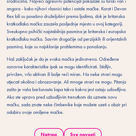
srodnicima. Najveći agresivni potencijal pokazale su turski van i
angora - kako njihovi vlasnici tako i ostale mačke. Korat i Devon
Rex bili su posebno druželjubivi prema ljudima, dok je britanska
kratkodlaka mačka zauzela posljednje mjesto u ovoj kategoriji.
Sveukupno psihički najstabilnija pasmina je britanska i europska
kratkodlaka mačka. Sasvim drugačije od perzijskih ili orijentalnih
pasmina, koje su najsklonije problemima u ponašanju.
Naš zaključak je da je svaka mačka jedinstvena. Određene
osnovne karakteristike ipak se mogu identificirati. Stidljiv,
privržen, vrlo aktivan ili bolje reći miran. Na neke stvari mogu
utjecati okolina i obrazovanje. Ali mnoge stvari ne mogu. Pitanja
zašto je vaša baršunasta šapa takva kakva jest ostaju uzbudljiva.
Ako ste upravo pred uzbudljivim trenutkom da uzmete novu
mačku, sada znate neke čimbenike koje možete uzeti u obzir pri
odabiru svoje omiljene mačke.
Natrag
Sve novosti