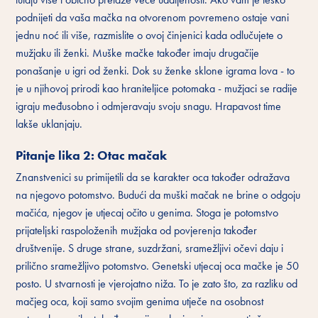
podnijeti da vaša mačka na otvorenom povremeno ostaje vani
jednu noć ili više, razmislite o ovoj činjenici kada odlučujete o
mužjaku ili ženki. Muške mačke također imaju drugačije
ponašanje u igri od ženki. Dok su ženke sklone igrama lova - to
je u njihovoj prirodi kao hraniteljice potomaka - mužjaci se radije
igraju međusobno i odmjeravaju svoju snagu. Hrapavost time
lakše uklanjaju.
Pitanje lika 2: Otac mačak
Znanstvenici su primijetili da se karakter oca također odražava
na njegovo potomstvo. Budući da muški mačak ne brine o odgoju
mačića, njegov je utjecaj očito u genima. Stoga je potomstvo
prijateljski raspoloženih mužjaka od povjerenja također
društvenije. S druge strane, suzdržani, sramežljivi očevi daju i
prilično sramežljivo potomstvo. Genetski utjecaj oca mačke je 50
posto. U stvarnosti je vjerojatno niža. To je zato što, za razliku od
mačjeg oca, koji samo svojim genima utječe na osobnost