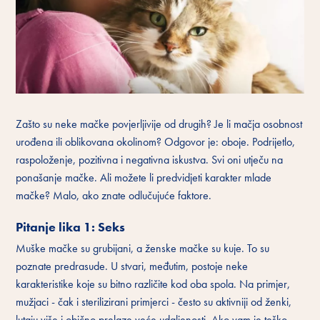
Zašto su neke mačke povjerljivije od drugih? Je li mačja osobnost
urođena ili oblikovana okolinom? Odgovor je: oboje. Podrijetlo,
raspoloženje, pozitivna i negativna iskustva. Svi oni utječu na
ponašanje mačke. Ali možete li predvidjeti karakter mlade
mačke? Malo, ako znate odlučujuće faktore.
Pitanje lika 1: Seks
Muške mačke su grubijani, a ženske mačke su kuje. To su
poznate predrasude. U stvari, međutim, postoje neke
karakteristike koje su bitno različite kod oba spola. Na primjer,
mužjaci - čak i sterilizirani primjerci - često su aktivniji od ženki,
lutaju više i obično prelaze veće udaljenosti. Ako vam je teško