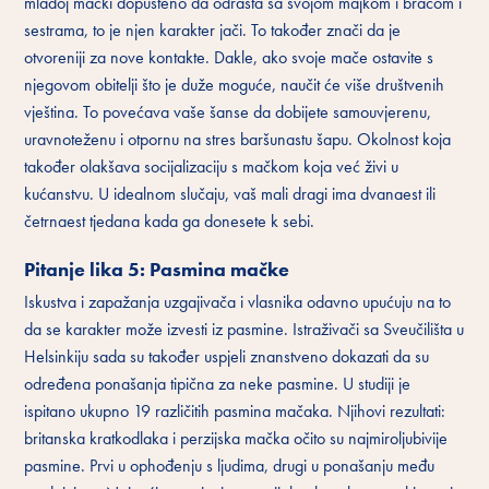
mladoj mački dopušteno da odrasta sa svojom majkom i braćom i
sestrama, to je njen karakter jači. To također znači da je
otvoreniji za nove kontakte. Dakle, ako svoje mače ostavite s
njegovom obitelji što je duže moguće, naučit će više društvenih
vještina. To povećava vaše šanse da dobijete samouvjerenu,
uravnoteženu i otpornu na stres baršunastu šapu. Okolnost koja
također olakšava socijalizaciju s mačkom koja već živi u
kućanstvu. U idealnom slučaju, vaš mali dragi ima dvanaest ili
četrnaest tjedana kada ga donesete k sebi.
Pitanje lika 5: Pasmina mačke
Iskustva i zapažanja uzgajivača i vlasnika odavno upućuju na to
da se karakter može izvesti iz pasmine. Istraživači sa Sveučilišta u
Helsinkiju sada su također uspjeli znanstveno dokazati da su
određena ponašanja tipična za neke pasmine. U studiji je
ispitano ukupno 19 različitih pasmina mačaka. Njihovi rezultati:
britanska kratkodlaka i perzijska mačka očito su najmiroljubivije
pasmine. Prvi u ophođenju s ljudima, drugi u ponašanju među