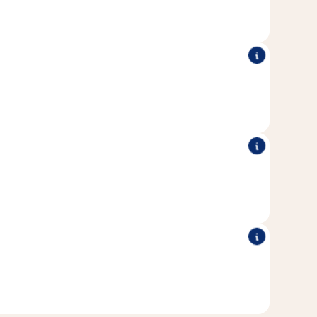
helemaal vrolijk van wordt.
®
olle mineralen die bijdragen aan een optimale
Vitakraft
gezondheid en vitaliteit.
®
eerd zonder toegevoegde suikers of kunstmatige
Vitakraft
toffen en conserveringsmiddelen.
®
et liefde gemaakt in Duitsland.
Vitakraft