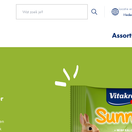
Locatie e
Neder
Assor
er
ben
k