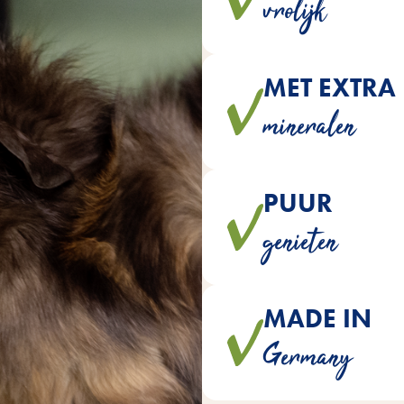
vrolijk
MET EXTRA
Sunnys bevatten extra waardev
mineralen
PUUR
Sunnys is natuurlijk geproduc
genieten
kleurs
MADE IN
Sunnys worden m
Germany