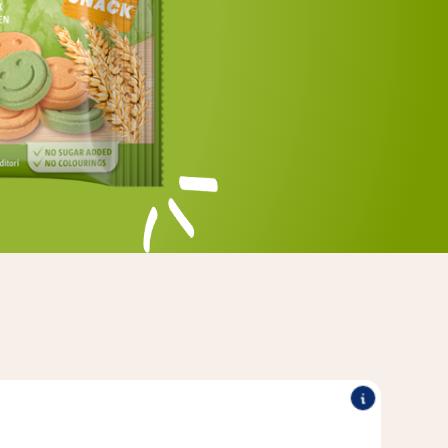
es hebben een heerlijke groetensmaak waar je knaagdier