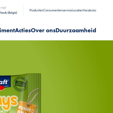
n taal
Producten
Consumentenservice
Locaties
Vacatures
lands (België)
timent
Acties
Over ons
Duurzaamheid