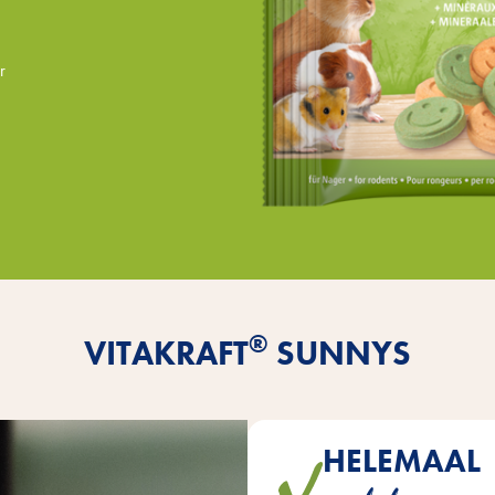
r
®
VITAKRAFT
SUNNYS
HELEMAAL
De kleine kleurrijke zonnetj