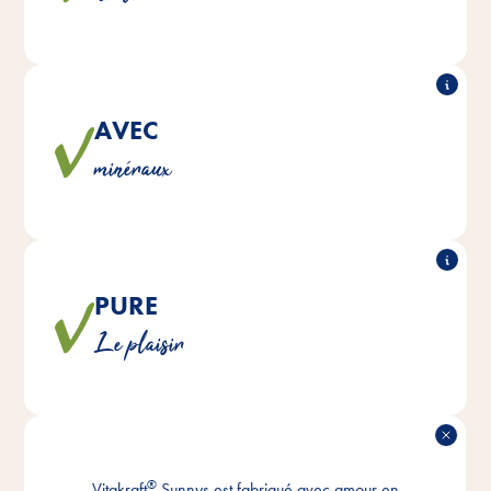
AVEC
®
Sunnys est enrichi en minéraux précieux qui
Vitakraft
minéraux
contribuent à une santé et une vitalité optimales.
PURE
®
Sunnys est fabriqué naturellement sans sucre
Vitakraft
Le plaisir
ajouté ni colorants ou conservateurs artificiels.
FABRIQUÉ EN
®
Vitakraft
Sunnys est fabriqué avec amour en