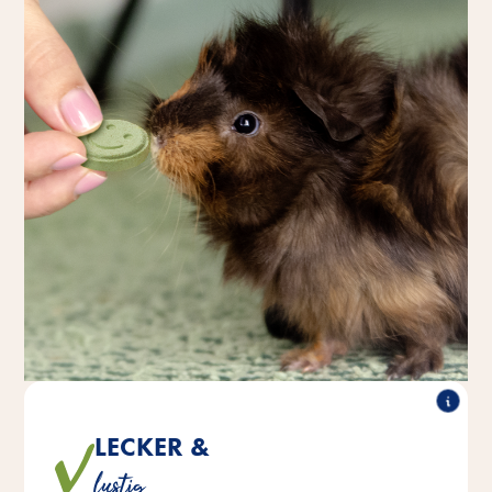
LECKER &
Die kleinen bunten Sunnys schmecken köstlich nach
lustig
Gemüse.