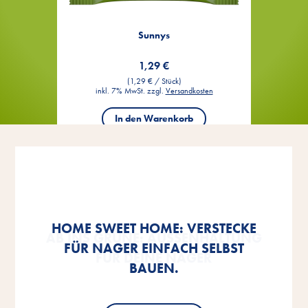
Sunnys
1,29 €
(1,29 € / Stück)
inkl. 7% MwSt. zzgl.
Versandkosten
In den Warenkorb
HOME SWEET HOME: VERSTECKE
MEERSCHWEINCHEN ZIEHEN EIN –
MEERSCHWEINCHEN ZIEHEN EIN –
AB INS GRÜNE: AUSSENHALTUNG F
AB INS GRÜNE: AUSSENHALTUNG F
FÜR NAGER EINFACH SELBST
SO HÄLTST DU SIE ARTGERECHT.
SO HÄLTST DU SIE ARTGERECHT.
ÜR DEINE NAGER
ÜR DEINE NAGER
BAUEN.