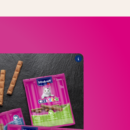
®
Healthy
Cat Stick
ssortiment omvat de volgende producten:
®
met schol & Omega 3
Cat Stick
®
met kip & kattengras
Cat Stick