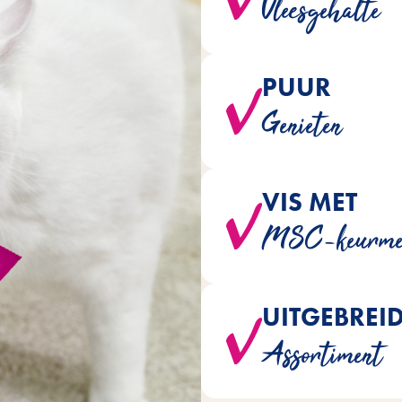
Vleesgehalte
PUUR
-varianten zijn ontwikkeld zon
Genieten
kunstmatige 
VIS MET
Voor alle visvarianten wordt ui
MSC-keurme
UITGEBREI
is verkrijgbaar in een breed
Assortiment