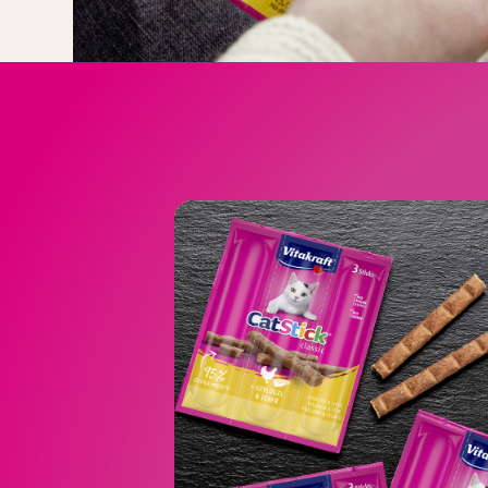
Cl
Het assortiment omv
met gevoge
met ee