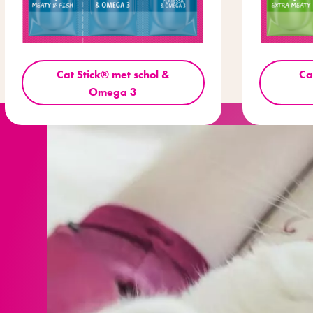
Cat Stick® met schol &
Ca
Omega 3