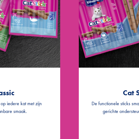
w & koolvis
Cat Stick
®
koen & lam
Cat Stick
assic
Cat S
op iedere kat met zijn
De functionele sticks sm
anbare smaak.
gerichte ondersteu