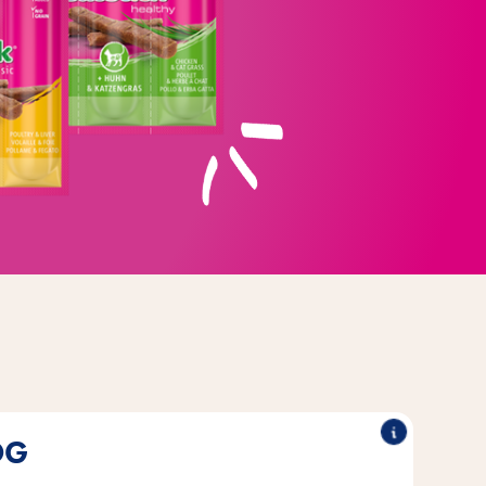
OG
gen met 95% vlees en dierlijke ingrediënten.