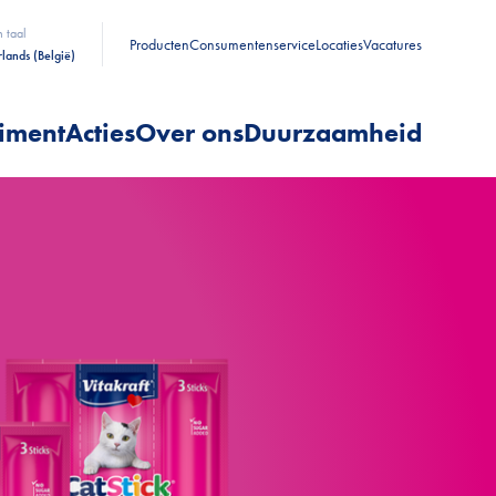
n taal
Producten
Consumentenservice
Locaties
Vacatures
lands (België)
timent
Acties
Over ons
Duurzaamheid