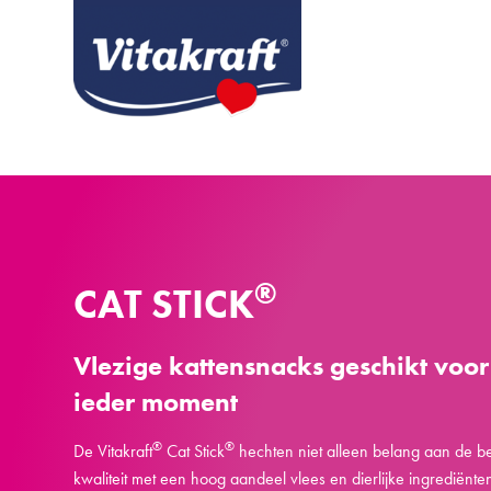
®
CAT STICK
Vlezige kattensnacks geschikt voor
ieder moment
®
®
De Vitakraft
Cat Stick
hechten niet alleen belang aan de b
kwaliteit met een hoog aandeel vlees en dierlijke ingrediënte