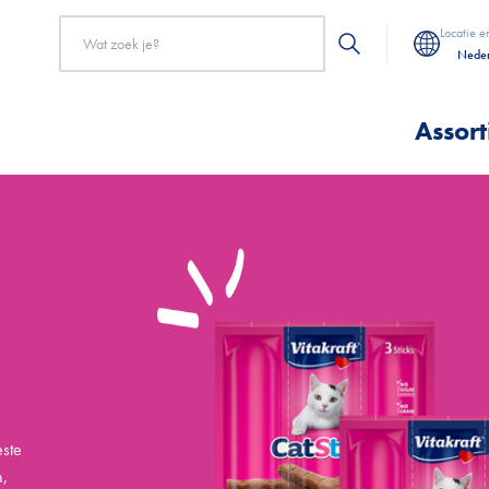
Locatie e
Neder
Assor
este
n,