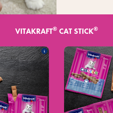
®
®
VITAKRAFT
CAT STICK
®
assic
Cat Stick
at de volgende producten:
Het a
®
met zalm
Cat Stick
®
lte & lever
Cat Stick
®
nd & konijn
Cat Stick
®