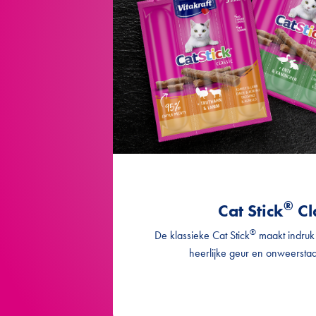
met kabeljau
met kal
®
Cat Stick
Cl
®
De klassieke Cat Stick
maakt indruk 
heerlijke geur en onweersta