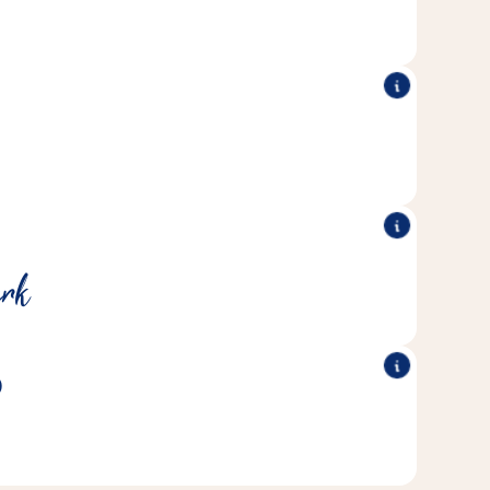
®
®
der toegevoegde suikers, granen,
Cat Stick
Alle Vitakraft
kleurstoffen of conserveringsmiddelen.
tsluitend MSC-gecertificeerde vis uit duurzame visserijen
rk
gebruikt.
D
®
®
 assortiment heerlijke smaken.
Cat Stick
De Vitakraft