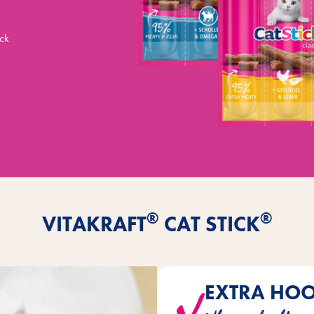
ick
d
®
®
VITAKRAFT
CAT STICK
EXTRA HO
Alle smaken overtui