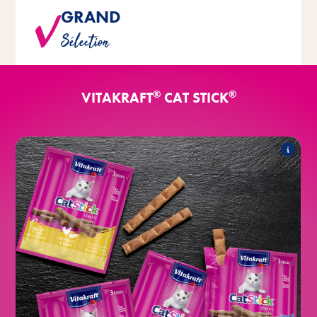
GRAND
Riche variété de variétés aux goûts variés.
Sélection
®
®
VITAKRAFT
CAT STICK
®
Classic
Cat Stick
Les produits suivants font partie de
l'assortiment :
®
au saumon
Cat Stick
®
à la volaille & au foie
Cat Stick
®
au canard & au lapin
Cat Stick