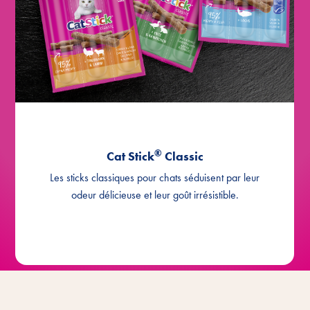
®
à la morue & au colin
Cat Stick
®
à la dinde & à l'agneau
Cat Stick
®
Cat Stick
Classic
Les sticks classiques pour chats séduisent par leur
odeur délicieuse et leur goût irrésistible.