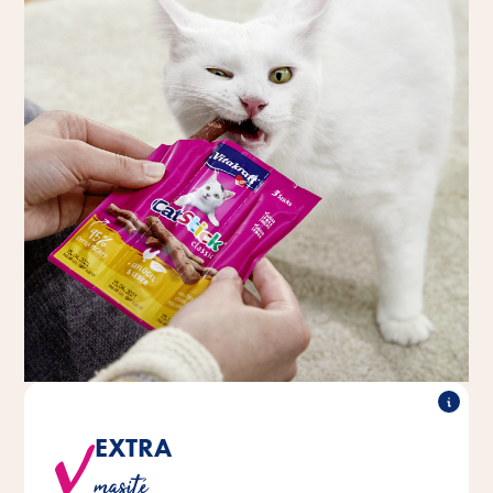
EXTRA
Všechny druhy se vyznačují 95 % obsahem masa a
masité
živočišných složek.