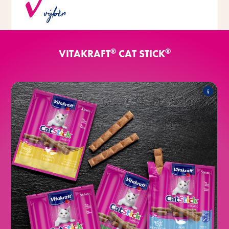
Široká škála druhů s různými příchutěmi.
výběr
®
®
VITAKRAFT
CAT STICK
®
Classic
Cat Stick
Řada zahrnuje následující produkty:
®
s lososem
Cat Stick
®
s drůbežím masem a játry
Cat Stick
®
s kachnou a králíkem
Cat Stick
®
s treskou a treskou obecnou
Cat Stick