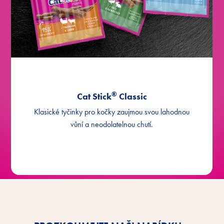
®
s krůtím a jehněčím masem
Cat Stick
®
Cat Stick
Classic
Klasické tyčinky pro kočky zaujmou svou lahodnou
vůní a neodolatelnou chutí.