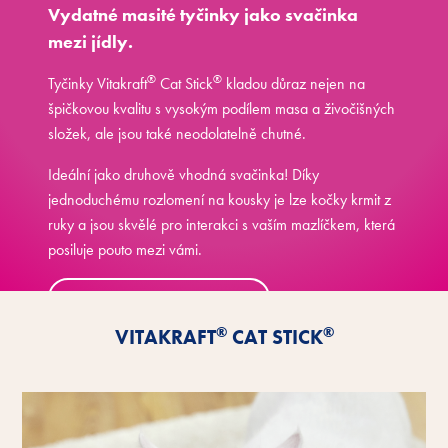
Vydatné masité tyčinky jako svačinka
mezi jídly.
®
®
Tyčinky Vitakraft
Cat Stick
kladou důraz nejen na
špičkovou kvalitu s vysokým podílem masa a živočišných
složek, ale jsou také neodolatelně chutné.
Ideální jako druhově vhodná svačinka! Díky
jednoduchému rozlomení na kousky je lze kočky krmit z
ruky a jsou skvělé pro interakci s vaším mazlíčkem, která
posiluje pouto mezi vámi.
Seznamte se s výhodami
®
®
VITAKRAFT
CAT STICK