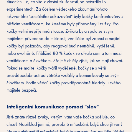
situacích. To, co víte z vlastní zkušenosti, se potvrdilo i v
experimentech. Za účelem vědeckého zkoumání tohoto
takzvaného "sociálního odkazování" byly kočky konfrontovány s
běžícím ventilátorem, ke kterému byly připevněny i stužky. Pro
kočky velmi nepříjemná situace. Zvířata byla spolu se svým
majitelem přivedena do místnosti, ventilátor byl zapnut a majitel
kočky byl požádán, aby reagoval buď neutrálně, vyděšeně,
nebo uvolněně. Přibližně 80 % koček se dívalo sem a tam mezi
ventilátorem a člověkem. Zřejmě chtěly zjistit, jak se mají chovat.
Pokud se majitel kočky tvářil vyděšeně, kočky se s větší
pravděpodobností od větráku vzdálily a komunikovaly se svým
člověkem. Podle vědců kočky pravděpodobně hledaly u svého
majitele bezpečí.
Inteligentní komunikace pomocí "slov"
Jistě znáte různé zvuky, kterými vám vaše kočka sděluje, co
chce? Například jemné, prosebné mňoukání, když chce jít ven?
Nebo naléhavější mňoukání, když je opravdu čas na jídlo. Vědci