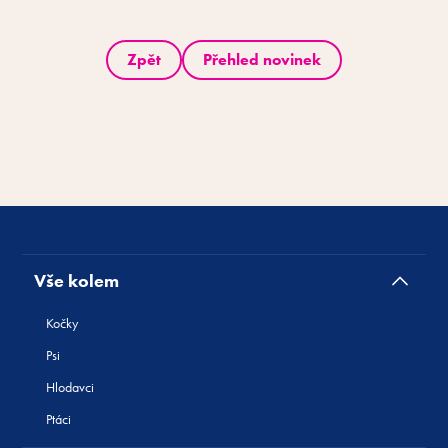
Zpět
Přehled novinek
Vše kolem
Kočky
Psi
Hlodavci
Ptáci