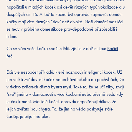
napočítali u mladých koček asi devět různých typů vokalizace a u
dospělých asi 16. A teď to začne být opravdu zajímavé: domácí
kočky mají více různých "slov" než divoké. Naši domácí mazlíčci
se tedy v průběhu domestikace pravděpodobně přizpůsobili i
lidem.
Co se vám vaše kočka snaží sdělit, zjistíte v dalším tipu:
Kočičí
řeč
.
Existuje nespočet příkladů, které naznačují inteligenci koček. Už
jen velká zvědavost koček nenechává nikoho na pochybách, že
v těchto zvířatech dřímá bystrá mysl. Také to, že se učí triky, znají
"své" jméno v domácnosti s více kočkami nebo přesně vědí, kdy
je čas krmení. Majitelé koček opravdu nepotřebují důkaz, že
jejich zvířata jsou chytrá. To, že jim ho věda poskytuje stále
častěji, je příjemné plus.