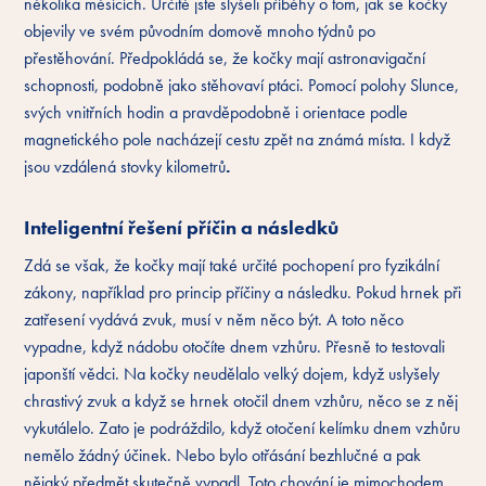
několika měsících. Určitě jste slyšeli příběhy o tom, jak se kočky
objevily ve svém původním domově mnoho týdnů po
přestěhování. Předpokládá se, že kočky mají astronavigační
schopnosti, podobně jako stěhovaví ptáci. Pomocí polohy Slunce,
svých vnitřních hodin a pravděpodobně i orientace podle
magnetického pole nacházejí cestu zpět na známá místa. I když
jsou vzdálená stovky kilometrů
.
Inteligentní řešení příčin a následků
Zdá se však, že kočky mají také určité pochopení pro fyzikální
zákony, například pro princip příčiny a následku. Pokud hrnek při
zatřesení vydává zvuk, musí v něm něco být. A toto něco
vypadne, když nádobu otočíte dnem vzhůru. Přesně to testovali
japonští vědci. Na kočky neudělalo velký dojem, když uslyšely
chrastivý zvuk a když se hrnek otočil dnem vzhůru, něco se z něj
vykutálelo. Zato je podráždilo, když otočení kelímku dnem vzhůru
nemělo žádný účinek. Nebo bylo otřásání bezhlučné a pak
nějaký předmět skutečně vypadl. Toto chování je mimochodem