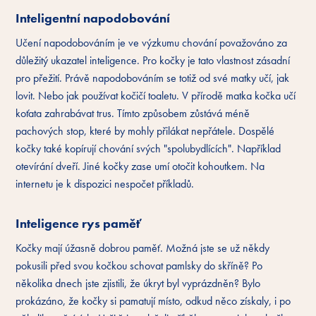
Inteligentní napodobování
Učení napodobováním je ve výzkumu chování považováno za
důležitý ukazatel inteligence. Pro kočky je tato vlastnost zásadní
pro přežití. Právě napodobováním se totiž od své matky učí, jak
lovit. Nebo jak používat kočičí toaletu. V přírodě matka kočka učí
koťata zahrabávat trus. Tímto způsobem zůstává méně
pachových stop, které by mohly přilákat nepřátele. Dospělé
kočky také kopírují chování svých "spolubydlících". Například
otevírání dveří. Jiné kočky zase umí otočit kohoutkem. Na
internetu je k dispozici nespočet příkladů.
Inteligence rys paměť
Kočky mají úžasně dobrou paměť. Možná jste se už někdy
pokusili před svou kočkou schovat pamlsky do skříně? Po
několika dnech jste zjistili, že úkryt byl vyprázdněn? Bylo
prokázáno, že kočky si pamatují místo, odkud něco získaly, i po