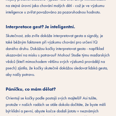
na stejné úrovni jako chování malých dětí - což je ve výzkumu
inteligence u zvířat považováno za pozoruhodnou hodnotu.
Interpretace gest? Je inteligentní.
Skutečnost, zda zvíře dokáže interpretovat gesta a signály, je
také běžným faktorem při výzkumu chování pro určení IQ
daného druhu. Dokážou kočky interpretovat gesta - například
ukazování na misku s potravou? Mohou! Studie týmu maďarských
vědců (kteří mimochodem většinu svých výzkumů provádějí na
psech) zjistila, že kočky skutečně dokážou sledovat lidská gesta,
aby našly potravu.
Páníčku, co mám dělat?
Orientují se kočky podle postojů svých majitelů? Asi tušíte,
protože v našich radách se stále dokola dočítáte, že byste měli
být klidní a pevní, abyste kočce dodali jistotu v neznámých