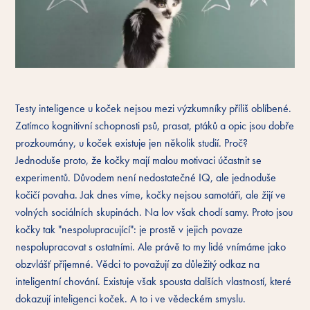
Testy inteligence u koček nejsou mezi výzkumníky příliš oblíbené.
Zatímco kognitivní schopnosti psů, prasat, ptáků a opic jsou dobře
prozkoumány, u koček existuje jen několik studií. Proč?
Jednoduše proto, že kočky mají malou motivaci účastnit se
experimentů. Důvodem není nedostatečné IQ, ale jednoduše
kočičí povaha. Jak dnes víme, kočky nejsou samotáři, ale žijí ve
volných sociálních skupinách. Na lov však chodí samy. Proto jsou
kočky tak "nespolupracující": je prostě v jejich povaze
nespolupracovat s ostatními. Ale právě to my lidé vnímáme jako
obzvlášť příjemné. Vědci to považují za důležitý odkaz na
inteligentní chování. Existuje však spousta dalších vlastností, které
dokazují inteligenci koček. A to i ve vědeckém smyslu.