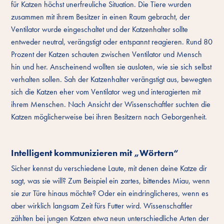
für Katzen höchst unerfreuliche Situation. Die Tiere wurden
zusammen mit ihrem Besitzer in einen Raum gebracht, der
Ventilator wurde eingeschaltet und der Katzenhalter sollte
entweder neutral, verängstigt oder entspannt reagieren. Rund 80
Prozent der Katzen schauten zwischen Ventilator und Mensch
hin und her. Anscheinend wollten sie ausloten, wie sie sich selbst
verhalten sollen. Sah der Katzenhalter verängstigt aus, bewegten
sich die Katzen eher vom Ventilator weg und interagierten mit
ihrem Menschen. Nach Ansicht der Wissenschaftler suchten die
Katzen möglicherweise bei ihren Besitzern nach Geborgenheit.
Intelligent kommunizieren mit „Wörtern“
Sicher kennst du verschiedene Laute, mit denen deine Katze dir
sagt, was sie will? Zum Beispiel ein zartes, bittendes Miau, wenn
sie zur Türe hinaus möchte? Oder ein eindringlicheres, wenn es
aber wirklich langsam Zeit fürs Futter wird. Wissenschaftler
zählten bei jungen Katzen etwa neun unterschiedliche Arten der