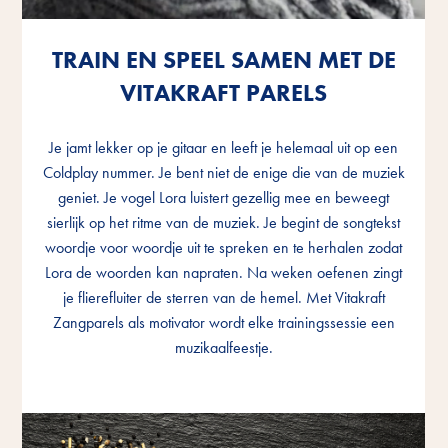
TRAIN EN SPEEL SAMEN MET DE
TRAIN EN SPEEL SAMEN MET DE
TRAIN EN SPEEL SAMEN MET DE
VITAKRAFT PARELS
VITAKRAFT PARELS
VITAKRAFT PARELS
Je jamt lekker op je gitaar en leeft je helemaal uit op een
Je jamt lekker op je gitaar en leeft je helemaal uit op een
Je jamt lekker op je gitaar en leeft je helemaal uit op een
Coldplay nummer. Je bent niet de enige die van de muziek
Coldplay nummer. Je bent niet de enige die van de muziek
Coldplay nummer. Je bent niet de enige die van de muziek
geniet. Je vogel Lora luistert gezellig mee en beweegt
geniet. Je vogel Lora luistert gezellig mee en beweegt
geniet. Je vogel Lora luistert gezellig mee en beweegt
sierlijk op het ritme van de muziek. Je begint de songtekst
sierlijk op het ritme van de muziek. Je begint de songtekst
sierlijk op het ritme van de muziek. Je begint de songtekst
woordje voor woordje uit te spreken en te herhalen zodat
woordje voor woordje uit te spreken en te herhalen zodat
woordje voor woordje uit te spreken en te herhalen zodat
Lora de woorden kan napraten. Na weken oefenen zingt
Lora de woorden kan napraten. Na weken oefenen zingt
Lora de woorden kan napraten. Na weken oefenen zingt
je flierefluiter de sterren van de hemel. Met Vitakraft
je flierefluiter de sterren van de hemel. Met Vitakraft
je flierefluiter de sterren van de hemel. Met Vitakraft
Zangparels als motivator wordt elke trainingssessie een
Zangparels als motivator wordt elke trainingssessie een
Zangparels als motivator wordt elke trainingssessie een
muzikaalfeestje.
muzikaalfeestje.
muzikaalfeestje.