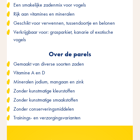
Een smakelijke zadenmix voor vogels
Een smakelijke zadenmix voor vogels
Een smakelijke zadenmix voor vogels
Rijk aan vitamines en mineralen
Rijk aan vitamines en mineralen
Rijk aan vitamines en mineralen
Geschikt voor verwennen, tussendoortje en belonen
Geschikt voor verwennen, tussendoortje en belonen
Geschikt voor verwennen, tussendoortje en belonen
Verkrijgbaar voor: grasparkiet, kanarie of exotische
Verkrijgbaar voor: grasparkiet, kanarie of exotische
Verkrijgbaar voor: grasparkiet, kanarie of exotische
vogels
vogels
vogels
Over de parels
Over de parels
Over de parels
Gemaakt van diverse soorten zaden
Gemaakt van diverse soorten zaden
Gemaakt van diverse soorten zaden
Vitamine A en D
Vitamine A en D
Vitamine A en D
Mineralen jodium, mangaan en zink
Mineralen jodium, mangaan en zink
Mineralen jodium, mangaan en zink
Zonder kunstmatige kleurstoffen
Zonder kunstmatige kleurstoffen
Zonder kunstmatige kleurstoffen
Zonder kunstmatige smaakstoffen
Zonder kunstmatige smaakstoffen
Zonder kunstmatige smaakstoffen
Zonder conserveringsmiddelen
Zonder conserveringsmiddelen
Zonder conserveringsmiddelen
Trainings- en verzorgingsvarianten
Trainings- en verzorgingsvarianten
Trainings- en verzorgingsvarianten