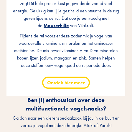
zeg! Dit hele proces kost je gevederde vriend veel
zeg! Dit hele proces kost je gevederde vriend veel
zeg! Dit hele proces kost je gevederde vriend veel
energie. Gelukkig kun jij je gezinslid een steuntje in de rug
energie. Gelukkig kun jij je gezinslid een steuntje in de rug
energie. Gelukkig kun jij je gezinslid een steuntje in de rug
geven tijdens de rui. Dat doe je eenvoudig met
geven tijdens de rui. Dat doe je eenvoudig met
geven tijdens de rui. Dat doe je eenvoudig met
de
de
de
Mauserhilfe
Mauserhilfe
Mauserhilfe
van Vitakraft.
van Vitakraft.
van Vitakraft.
Tijdens de rui voorziet deze zadenmix je vogel van
Tijdens de rui voorziet deze zadenmix je vogel van
Tijdens de rui voorziet deze zadenmix je vogel van
waardevolle vitaminen, mineralen en het aminozuur
waardevolle vitaminen, mineralen en het aminozuur
waardevolle vitaminen, mineralen en het aminozuur
methionine. De mix bevat vitamines A en D en mineralen
methionine. De mix bevat vitamines A en D en mineralen
methionine. De mix bevat vitamines A en D en mineralen
koper, ijzer, jodium, mangaan en zink. Samen helpen
koper, ijzer, jodium, mangaan en zink. Samen helpen
koper, ijzer, jodium, mangaan en zink. Samen helpen
deze stoffen jouw vogel goed de ruiperiode door.
deze stoffen jouw vogel goed de ruiperiode door.
deze stoffen jouw vogel goed de ruiperiode door.
Ontdek hier meer
Ontdek hier meer
Ontdek hier meer
Ben jij enthousiast over deze
multifunctionele vogelsnacks?
Ga dan naar een dierenspeciaalzaak bij jou in de buurt en
verras je vogel met deze heerlijke Vitakraft Parels!