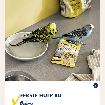
EERSTE HULP BIJ
®
Perlen zijn ideaal in gebruik voor spraak- en
Vitakraft
Oefenen
zangtraining.