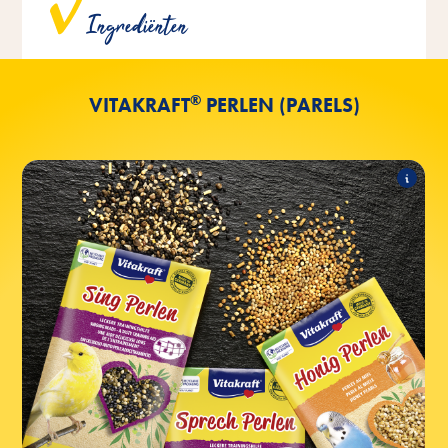
Ingrediënten
kleurstoffen, smaakstoffen of conserveringsmiddelen.
®
VITAKRAFT
PERLEN (PARELS)
Perlen
Het assortiment omvat de volgende
producten:
Sing Perlen
Honing Perlen
Levertraan Perlen