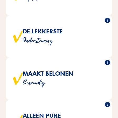
®
heeft snacks waar vogels wat aan hebben!
Vitakraft
DE LEKKERSTE
Zoals snacks voor een gezonde schildklier, versterken
Ondersteuning
van het immuunsysteem of het bij dragen aan een
optimale rui.
®
snacks zijn gericht op belonen en
Vitakraft
MAAKT BELONEN
verwennen. Deze mengsels worden gemaakt met
Eenvoudig
zongerijpte gierstsoorten of zaden en zijn de favoriet
van iedere siervogel.
ALLEEN PURE
®
Perlen bevatten geen toegevoegde
Vitakraft