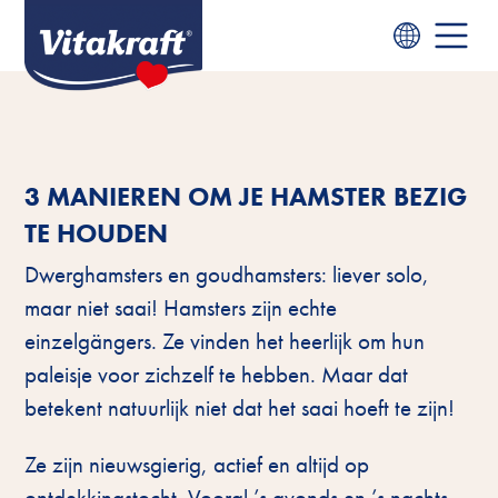
3 MANIEREN OM JE HAMSTER BEZIG
TE HOUDEN
Dwerghamsters en goudhamsters: liever solo,
maar niet saai! Hamsters zijn echte
einzelgängers. Ze vinden het heerlijk om hun
paleisje voor zichzelf te hebben. Maar dat
betekent natuurlijk niet dat het saai hoeft te zijn!
Ze zijn nieuwsgierig, actief en altijd op
ontdekkingstocht. Vooral ’s avonds en ’s nachts