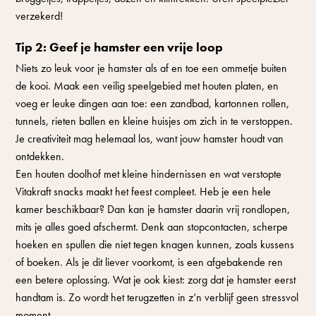
verzekerd!
Tip 2: Geef je hamster een vrije loop
Niets zo leuk voor je hamster als af en toe een ommetje buiten
de kooi. Maak een veilig speelgebied met houten platen, en
voeg er leuke dingen aan toe: een zandbad, kartonnen rollen,
tunnels, rieten ballen en kleine huisjes om zich in te verstoppen.
Je creativiteit mag helemaal los, want jouw hamster houdt van
ontdekken.
Een houten doolhof met kleine hindernissen en wat verstopte
Vitakraft snacks maakt het feest compleet. Heb je een hele
kamer beschikbaar? Dan kan je hamster daarin vrij rondlopen,
mits je alles goed afschermt. Denk aan stopcontacten, scherpe
hoeken en spullen die niet tegen knagen kunnen, zoals kussens
of boeken. Als je dit liever voorkomt, is een afgebakende ren
een betere oplossing. Wat je ook kiest: zorg dat je hamster eerst
handtam is. Zo wordt het terugzetten in z’n verblijf geen stressvol
moment.