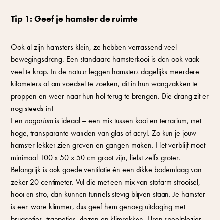
Tip 1: Geef je hamster de ruimte
Ook al zijn hamsters klein, ze hebben verrassend veel
bewegingsdrang. Een standaard hamsterkooi is dan ook vaak
veel te krap. In de natuur leggen hamsters dagelijks meerdere
kilometers af om voedsel te zoeken, dit in hun wangzakken te
proppen en weer naar hun hol terug te brengen. Die drang zit er
nog steeds in!
Een
nagarium
is ideaal – een mix tussen kooi en terrarium, met
hoge, transparante wanden van glas of acryl. Zo kun je jouw
hamster lekker zien graven en gangen maken. Het verblijf moet
minimaal 100 x 50 x 50 cm groot zijn, liefst zelfs groter.
Belangrijk is ook goede ventilatie én een dikke bodemlaag van
zeker 20 centimeter. Vul die met een mix van stofarm strooisel,
hooi en stro, dan kunnen tunnels stevig blijven staan. Je hamster
is een ware klimmer, dus geef hem genoeg uitdaging met
bruggetjes, trappetjes, dozen en klimrekken. Uren speelplezier