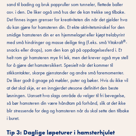
sand til bading og bruk pappruller som tunneler, flettede baller
osv. i den. De liker også små hus der de kan trekke seg tilbake.
Det finnes ingen grenser for kreativiteten din når det gjelder hva
du kan gjøre for hamsteren din. Et ekte aktivitetsmirakel for den
smidige hamsteren din er en hjemmelaget eller kjøpt trelabyrint
®
med små hindringer og masse deilige ting (f.eks. små Vitakraft
-
snacks eller drops), som den kan gå på oppdagelsesferd i. Et
helt rom gir hamsteren mye fri lek, men det krever også mye stell
for å gjøre det hamstersikkert. Spesielt når det kommer til
stikkontakter, skarpe gjenstander og andre små faremomenter.
De liker godt å gnage på møbler, puter og bøker. Hvis du ikke vil
at det skal skje, er en inngjerdet utesone definitivt den beste
løsningen. Uansett hva slags område du velger til fri bevegelse,
så bør hamsteren din være håndtam på forhånd, slik at det ikke
blir stressende for deg og hamsteren når du skal sette den tilbake
i buret.
Tip 3: Daglige løpeturer i hamsterhjulet