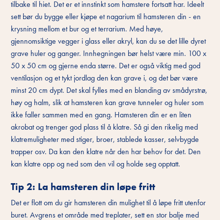
tilbake til hiet. Det er et innstinkt som hamstere fortsatt har. Ideelt
sett bør du bygge eller kjøpe et nagarium til hamsteren din - en
krysning mellom et bur og et terrarium. Med høye,
gjennomsiktige vegger i glass eller akryl, kan du se det lille dyret
grave huler og ganger. Innhegningen bør helst være min. 100 x
50 x 50 cm og gjerne enda større. Det er også viktig med god
ventilasjon og et tykt jordlag den kan grave i, og det bør være
minst 20 cm dypt. Det skal fylles med en blanding av smådyrstrø,
høy og halm, slik at hamsteren kan grave tunneler og huler som
ikke faller sammen med en gang. Hamsteren din er en liten
akrobat og trenger god plass til å klatre. Så gi den rikelig med
klatremuligheter med stiger, broer, stablede kasser, selvbygde
trapper osv. Da kan den klatre når den har behov for det. Den
kan klatre opp og ned som den vil og holde seg opptatt.
Tip 2: La hamsteren din løpe fritt
Det er flott om du gir hamsteren din mulighet til å løpe fritt utenfor
buret. Avgrens et område med treplater, sett en stor balje med