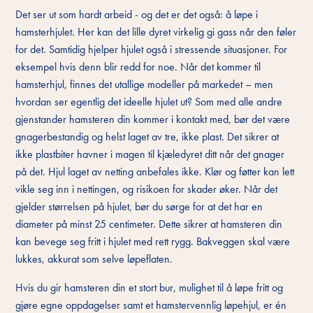
Det ser ut som hardt arbeid - og det er det også: å løpe i
hamsterhjulet. Her kan det lille dyret virkelig gi gass når den føler
for det. Samtidig hjelper hjulet også i stressende situasjoner. For
eksempel hvis denn blir redd for noe. Når det kommer til
hamsterhjul, finnes det utallige modeller på markedet – men
hvordan ser egentlig det ideelle hjulet ut? Som med alle andre
gjenstander hamsteren din kommer i kontakt med, bør det være
gnagerbestandig og helst laget av tre, ikke plast. Det sikrer at
ikke plastbiter havner i magen til kjæledyret ditt når det gnager
på det. Hjul laget av netting anbefales ikke. Klør og føtter kan lett
vikle seg inn i nettingen, og risikoen for skader øker. Når det
gjelder størrelsen på hjulet, bør du sørge for at det har en
diameter på minst 25 centimeter. Dette sikrer at hamsteren din
kan bevege seg fritt i hjulet med rett rygg. Bakveggen skal være
lukkes, akkurat som selve løpeflaten.
Hvis du gir hamsteren din et stort bur, mulighet til å løpe fritt og
gjøre egne oppdagelser samt et hamstervennlig løpehjul, er én